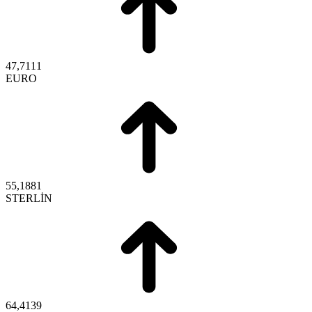
47,7111
EURO
55,1881
STERLİN
64,4139