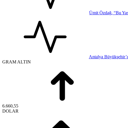
Ümit Özdağ, “Bu Yasa
Antalya Büyükşehir’d
GRAM ALTIN
6.660,55
DOLAR