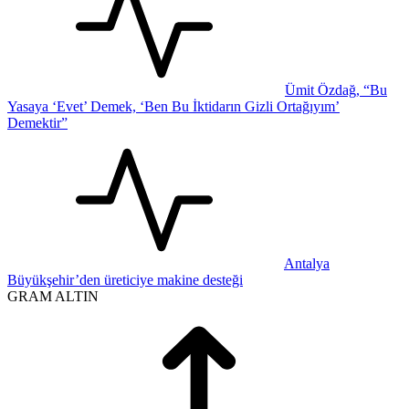
Ümit Özdağ, “Bu
Yasaya ‘Evet’ Demek, ‘Ben Bu İktidarın Gizli Ortağıyım’
Demektir”
Antalya
Büyükşehir’den üreticiye makine desteği
GRAM ALTIN