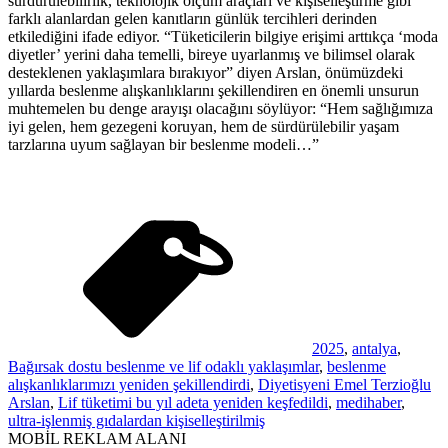
sürdürülebilirlik, teknolojik ölçüm araçları ve kişiselleştirme gibi
farklı alanlardan gelen kanıtların günlük tercihleri derinden
etkilediğini ifade ediyor. “Tüketicilerin bilgiye erişimi arttıkça ‘moda
diyetler’ yerini daha temelli, bireye uyarlanmış ve bilimsel olarak
desteklenen yaklaşımlara bırakıyor” diyen Arslan, önümüzdeki
yıllarda beslenme alışkanlıklarını şekillendiren en önemli unsurun
muhtemelen bu denge arayışı olacağını söylüyor: “Hem sağlığımıza
iyi gelen, hem gezegeni koruyan, hem de sürdürülebilir yaşam
tarzlarına uyum sağlayan bir beslenme modeli…”
2025
,
antalya
,
Bağırsak dostu beslenme ve lif odaklı yaklaşımlar
,
beslenme
alışkanlıklarımızı yeniden şekillendirdi
,
Diyetisyeni Emel Terzioğlu
Arslan
,
Lif tüketimi bu yıl adeta yeniden keşfedildi
,
medihaber
,
ultra-işlenmiş gıdalardan kişiselleştirilmiş
MOBİL REKLAM ALANI