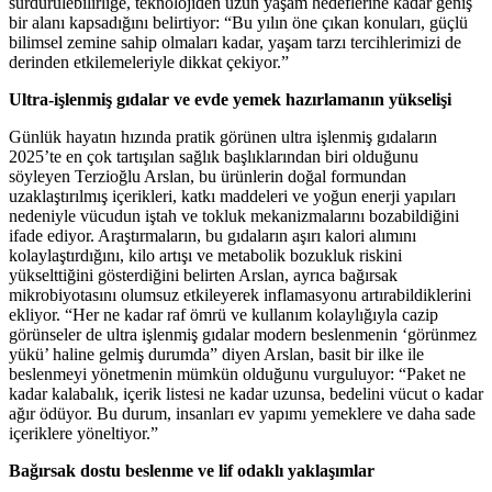
sürdürülebilirliğe, teknolojiden uzun yaşam hedeflerine kadar geniş
bir alanı kapsadığını belirtiyor: “Bu yılın öne çıkan konuları, güçlü
bilimsel zemine sahip olmaları kadar, yaşam tarzı tercihlerimizi de
derinden etkilemeleriyle dikkat çekiyor.”
Ultra-işlenmiş gıdalar ve evde yemek hazırlamanın yükselişi
Günlük hayatın hızında pratik görünen ultra işlenmiş gıdaların
2025’te en çok tartışılan sağlık başlıklarından biri olduğunu
söyleyen Terzioğlu Arslan, bu ürünlerin doğal formundan
uzaklaştırılmış içerikleri, katkı maddeleri ve yoğun enerji yapıları
nedeniyle vücudun iştah ve tokluk mekanizmalarını bozabildiğini
ifade ediyor. Araştırmaların, bu gıdaların aşırı kalori alımını
kolaylaştırdığını, kilo artışı ve metabolik bozukluk riskini
yükselttiğini gösterdiğini belirten Arslan, ayrıca bağırsak
mikrobiyotasını olumsuz etkileyerek inflamasyonu artırabildiklerini
ekliyor. “Her ne kadar raf ömrü ve kullanım kolaylığıyla cazip
görünseler de ultra işlenmiş gıdalar modern beslenmenin ‘görünmez
yükü’ haline gelmiş durumda” diyen Arslan, basit bir ilke ile
beslenmeyi yönetmenin mümkün olduğunu vurguluyor: “Paket ne
kadar kalabalık, içerik listesi ne kadar uzunsa, bedelini vücut o kadar
ağır ödüyor. Bu durum, insanları ev yapımı yemeklere ve daha sade
içeriklere yöneltiyor.”
Bağırsak dostu beslenme ve lif odaklı yaklaşımlar