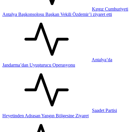
Kırgız Cumhuriyeti
Antalya Başkonsolosu Başkan Vekili Özdemir’i ziyaret etti
Antalya’da
Jandarma’dan Uyuşturucu Operasyonu
Saadet Partisi
Heyetinden Adrasan Yangın Bölgesine Ziyaret