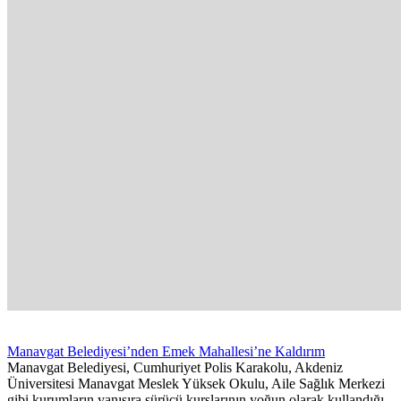
Manavgat Belediyesi’nden Emek Mahallesi’ne Kaldırım
Manavgat Belediyesi, Cumhuriyet Polis Karakolu, Akdeniz
Üniversitesi Manavgat Meslek Yüksek Okulu, Aile Sağlık Merkezi
gibi kurumların yanısıra sürücü kurslarının yoğun olarak kullandığı