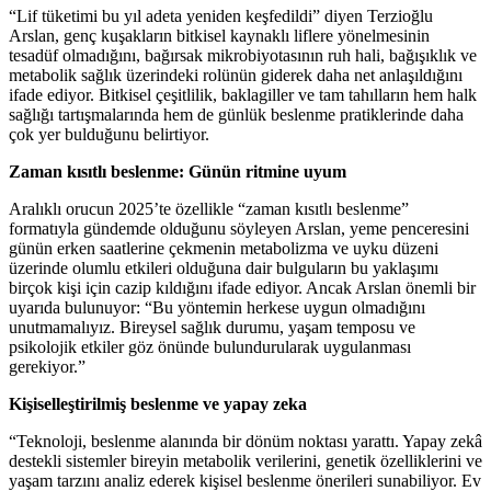
“Lif tüketimi bu yıl adeta yeniden keşfedildi” diyen Terzioğlu
Arslan, genç kuşakların bitkisel kaynaklı liflere yönelmesinin
tesadüf olmadığını, bağırsak mikrobiyotasının ruh hali, bağışıklık ve
metabolik sağlık üzerindeki rolünün giderek daha net anlaşıldığını
ifade ediyor. Bitkisel çeşitlilik, baklagiller ve tam tahılların hem halk
sağlığı tartışmalarında hem de günlük beslenme pratiklerinde daha
çok yer bulduğunu belirtiyor.
Zaman kısıtlı beslenme: Günün ritmine uyum
Aralıklı orucun 2025’te özellikle “zaman kısıtlı beslenme”
formatıyla gündemde olduğunu söyleyen Arslan, yeme penceresini
günün erken saatlerine çekmenin metabolizma ve uyku düzeni
üzerinde olumlu etkileri olduğuna dair bulguların bu yaklaşımı
birçok kişi için cazip kıldığını ifade ediyor. Ancak Arslan önemli bir
uyarıda bulunuyor: “Bu yöntemin herkese uygun olmadığını
unutmamalıyız. Bireysel sağlık durumu, yaşam temposu ve
psikolojik etkiler göz önünde bulundurularak uygulanması
gerekiyor.”
Kişiselleştirilmiş beslenme ve yapay zeka
“Teknoloji, beslenme alanında bir dönüm noktası yarattı. Yapay zekâ
destekli sistemler bireyin metabolik verilerini, genetik özelliklerini ve
yaşam tarzını analiz ederek kişisel beslenme önerileri sunabiliyor. Ev