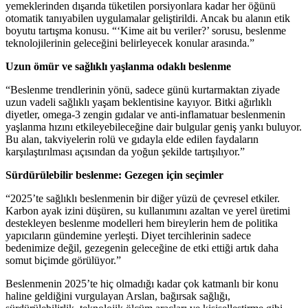
yemeklerinden dışarıda tüketilen porsiyonlara kadar her öğünü
otomatik tanıyabilen uygulamalar geliştirildi. Ancak bu alanın etik
boyutu tartışma konusu. “‘Kime ait bu veriler?’ sorusu, beslenme
teknolojilerinin geleceğini belirleyecek konular arasında.”
Uzun ömür ve sağlıklı yaşlanma odaklı beslenme
“Beslenme trendlerinin yönü, sadece günü kurtarmaktan ziyade
uzun vadeli sağlıklı yaşam beklentisine kayıyor. Bitki ağırlıklı
diyetler, omega-3 zengin gıdalar ve anti-inflamatuar beslenmenin
yaşlanma hızını etkileyebileceğine dair bulgular geniş yankı buluyor.
Bu alan, takviyelerin rolü ve gıdayla elde edilen faydaların
karşılaştırılması açısından da yoğun şekilde tartışılıyor.”
Sürdürülebilir beslenme: Gezegen için seçimler
“2025’te sağlıklı beslenmenin bir diğer yüzü de çevresel etkiler.
Karbon ayak izini düşüren, su kullanımını azaltan ve yerel üretimi
destekleyen beslenme modelleri hem bireylerin hem de politika
yapıcıların gündemine yerleşti. Diyet tercihlerinin sadece
bedenimize değil, gezegenin geleceğine de etki ettiği artık daha
somut biçimde görülüyor.”
Beslenmenin 2025’te hiç olmadığı kadar çok katmanlı bir konu
haline geldiğini vurgulayan Arslan, bağırsak sağlığı,