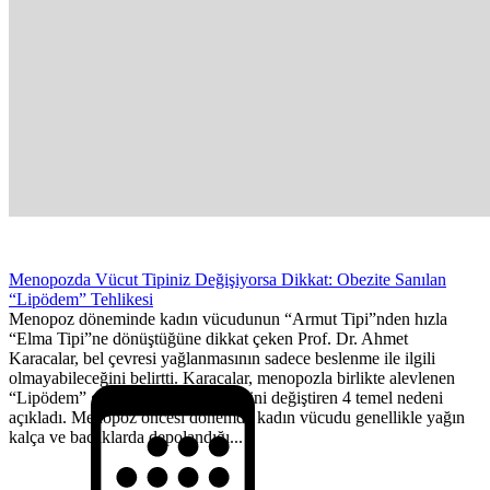
Menopozda Vücut Tipiniz Değişiyorsa Dikkat: Obezite Sanılan
“Lipödem” Tehlikesi
Menopoz döneminde kadın vücudunun “Armut Tipi”nden hızla
“Elma Tipi”ne dönüştüğüne dikkat çeken Prof. Dr. Ahmet
Karacalar, bel çevresi yağlanmasının sadece beslenme ile ilgili
olmayabileceğini belirtti. Karacalar, menopozla birlikte alevlenen
“Lipödem” gerçeğini ve vücut şeklini değiştiren 4 temel nedeni
açıkladı. Menopoz öncesi dönemde kadın vücudu genellikle yağın
kalça ve bacaklarda depolandığı...