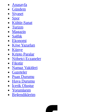
Anasayfa
Gündem
Siyaset
Spor
Kültür-Sanat
Turizm
Magazin
Sağlık
Ekonomi
Köşe Yazarları
Künye
Kripto Paralar
Nöbetçi Eczaneler
Fikstür
Namaz Vakitleri
Gazeteler
Puan Durumu
Hava Durumu
İçerik Oluştur
Yorumlarım
Beğendiklerim