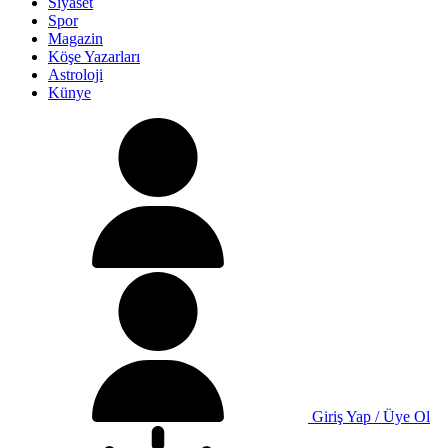
Siyaset
Spor
Magazin
Köşe Yazarları
Astroloji
Künye
Giriş Yap / Üye Ol