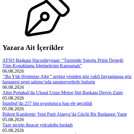
Yazara Ait İçerikler
ATSO Başkanı Hacısüleyman: “Turizmde Sigorta Primi Desteği
Tüm Konaklama İşletmelerini Kapsamalı”
06.08.2026
‘‘Bu Yük Hepimize Ağır’’ sergisi yeniden göz vakfı bayrampaşa göz
hastanesi sergi salonu’nda sanatseverlerle buluştu
06.08.2026
Altın Portakal’da Ulusal Uzun Metraj Jüri Başkanı Derviş Zaim
05.08.2026
İstanbul’da 257 bin uyuşturucu hap ele geçirildi
05.08.2026
Bülent Kandemir: Yeni Parti Alanya’da Güçlü Bir Başlangıç Yaptı
05.08.2026
Taze incirin ihracat yolculuğu başladı
05.08.2026