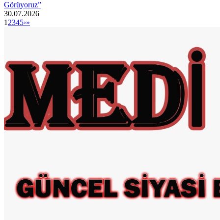
Görüyoruz”
30.07.2026
1
2
3
4
5
›
»