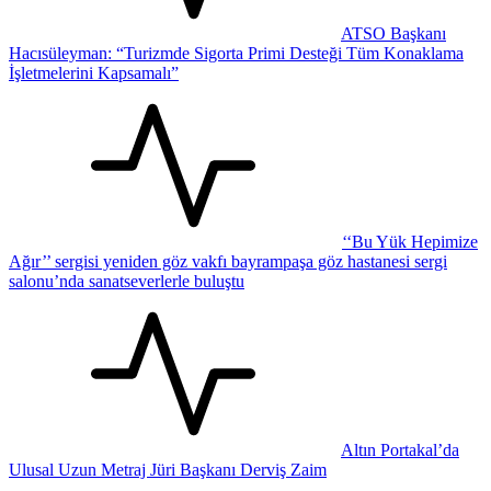
ATSO Başkanı
Hacısüleyman: “Turizmde Sigorta Primi Desteği Tüm Konaklama
İşletmelerini Kapsamalı”
‘‘Bu Yük Hepimize
Ağır’’ sergisi yeniden göz vakfı bayrampaşa göz hastanesi sergi
salonu’nda sanatseverlerle buluştu
Altın Portakal’da
Ulusal Uzun Metraj Jüri Başkanı Derviş Zaim