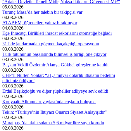
“Adalet Devletin Temeli Midir, Yoksa İktidarın Güvencesi Mi?”
05.08.2026
Turunç Masa’da her talebin bir takipçisi var
04.08.2026
ATABEM, öğrencileri yalnız bırakmıyor
04.08.2026
Ege İhracatçı Birlikleri ihracat rekorlarını otomatiğe bağladı
04.08.2026
31 ilde jandarmadan göçmen kaçakçılığı operasyonu
03.08.2026
Türk tütününün başarısında bilimsel iş birliği öne çıkıyor
03.08.2026
Başkan Vekili Özdemir Alanya Gökbel güreşlerine katıldı
03.08.2026
CHP’li Nurten Yontar: “31,7 milyar dolarlık ithalatın bedelini
çiftçimiz ödüyor”
03.08.2026
Erdal Beşikçioğlu ve diğer şüpheliler adliyeye sevk edildi
02.08.2026
Konyaaltı Alimpınarı yaylası’nda coşkulu buluşma
02.08.2026
Tekin: “Türkiye’nin İhtiyacı Onarıcı Siyaset Anlayışıdır”
02.08.2026
Muratpaşa’da akıllı sulama 5,6 milyar litre suyu korudu
02.08.2026