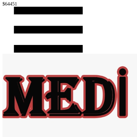
$64451