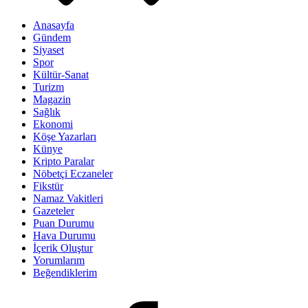
Anasayfa
Gündem
Siyaset
Spor
Kültür-Sanat
Turizm
Magazin
Sağlık
Ekonomi
Köşe Yazarları
Künye
Kripto Paralar
Nöbetçi Eczaneler
Fikstür
Namaz Vakitleri
Gazeteler
Puan Durumu
Hava Durumu
İçerik Oluştur
Yorumlarım
Beğendiklerim