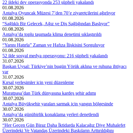
22 ildeki dev operasyonda 253 şüpheli yakalandı
01.08.2026
Antalya Oyuncak Müzesi 7’den 70’e ziyaretçilerini ağırlıyor
01.08.2026
“Sağlıklı Bir Gelecek, Ağız ve Diş Sağlığından Başlıyor”
01.08.2026
Antalya’da toplu taşımada klima denetimi sıklaştırıldı
01.08.2026
“Yarını Hatırla” Zaman ve Hafıza İlişkisini Sorguluyor
01.08.2026
52 ilde sosyal medya operasyonu: 216 şüpheli yakalandı
31.07.2026
Başkan Uysal: Türkiye’nin bugün Yörük aklına ve ruhuna ihtiyacı
var
31.07.2026
Kırsal yerleşimler için yeni düzenleme
30.07.2026
Muratpaşa’dan Türk dünyasına kardeş şehir adımı
30.07.2026
Antalya Büyükşehir yaraları sarmak için yangın bölgesinde
30.07.2026
Antalya’da günübirlik konaklama yerleri denetlendi
30.07.2026
“Her Geçen Gün Biraz Daha İktidarda Kalacağız Diye Muhalefet
Üzerindeki Ve Vatandaş Üzerindeki Baskıların Arttırıldığını