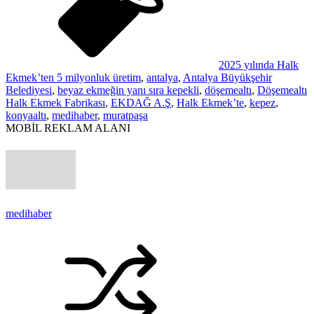
2025 yılında Halk
Ekmek’ten 5 milyonluk üretim
,
antalya
,
Antalya Büyükşehir
Belediyesi
,
beyaz ekmeğin yanı sıra kepekli
,
döşemealtı
,
Döşemealtı
Halk Ekmek Fabrikası
,
EKDAĞ A.Ş
,
Halk Ekmek’te
,
kepez
,
konyaaltı
,
medihaber
,
muratpaşa
MOBİL REKLAM ALANI
medihaber