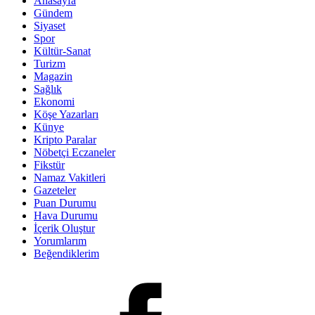
Anasayfa
Gündem
Siyaset
Spor
Kültür-Sanat
Turizm
Magazin
Sağlık
Ekonomi
Köşe Yazarları
Künye
Kripto Paralar
Nöbetçi Eczaneler
Fikstür
Namaz Vakitleri
Gazeteler
Puan Durumu
Hava Durumu
İçerik Oluştur
Yorumlarım
Beğendiklerim