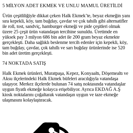
5 MİLYON ADET EKMEK VE UNLU MAMUL ÜRETİLDİ
Ürün çeşitliliğiyle dikkat çeken Halk Ekmek’te, beyaz ekmeğin yanı
sıra kepekli, köy, tam buğday, çavdar ve çok tahıllı gibi alternatifler
ile roll, tost, sandviç, hamburger ekmeği ve pide çeşitleri olmak
üzere 25 çeşit ürün vatandaşın tercihine sunuldu. Üretimde en
yüksek pay 3 milyon 686 bin adet ile 200 gram beyaz ekmekte
gerçekleşti. Daha sağlıklı beslenme tercih edenler için kepekli, köy,
tam buğday, çavdar, çok tahıllı ve sarı buğday ürünlerinde ise 520
bin adet üretim gerçekleşti.
74 NOKTADA SATIŞ
Halk Ekmek ürünleri, Muratpaşa, Kepez, Konyaaltı, Döşemealtı ve
Aksu ilçelerindeki Halk Ekmek büfeleri aracılığıyla vatandaşa
ulaşıyor. Merkez ilçelerde bulunan 74 satış noktasında vatandaşlar
uygun fiyatlı ekmeğe kolayca erişebiliyor. Ayrıca EKDAĞ A.Ş
kiosk noktalarını çoğaltarak vatandaşın uygun ve taze ekmeğe
ulaşmasını kolaylaştıracak.