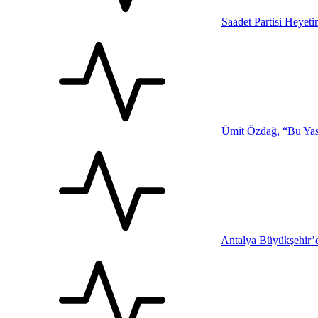
Saadet Partisi Heyet
Ümit Özdağ, “Bu Yasa
Antalya Büyükşehir’d