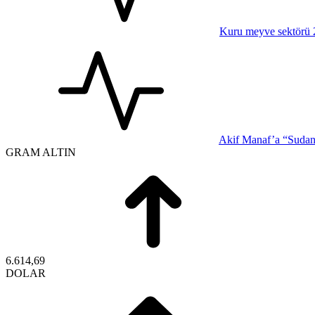
Kuru meyve sektörü 2 
Akif Manaf’a “Sudan-
GRAM ALTIN
6.614,69
DOLAR