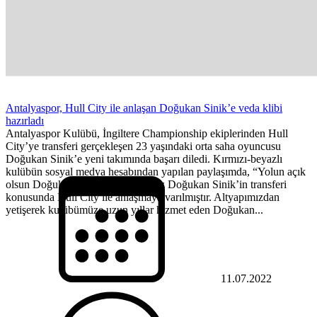
Antalyaspor, Hull City ile anlaşan Doğukan Sinik’e veda klibi
hazırladı
Antalyaspor Kulübü, İngiltere Championship ekiplerinden Hull
City’ye transferi gerçekleşen 23 yaşındaki orta saha oyuncusu
Doğukan Sinik’e yeni takımında başarı diledi. Kırmızı-beyazlı
kulübün sosyal medya hesabından yapılan paylaşımda, “Yolun açık
olsun Doğukan Sinik. Futbolcumuz Doğukan Sinik’in transferi
konusunda Hull City ile anlaşmaya varılmıştır. Altyapımızdan
yetişerek kulübümüze uzun yıllar hizmet eden Doğukan...
11.07.2022