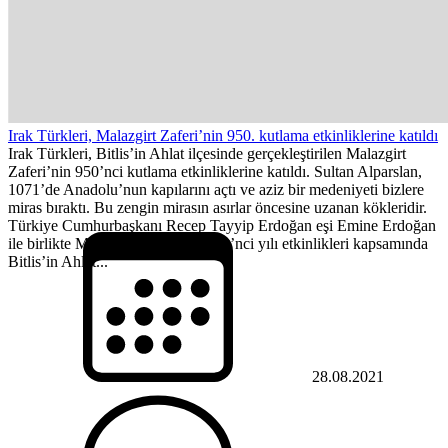
Irak Türkleri, Malazgirt Zaferi’nin 950. kutlama etkinliklerine katıldı
Irak Türkleri, Bitlis’in Ahlat ilçesinde gerçekleştirilen Malazgirt
Zaferi’nin 950’nci kutlama etkinliklerine katıldı. Sultan Alparslan,
1071’de Anadolu’nun kapılarını açtı ve aziz bir medeniyeti bizlere
miras bıraktı. Bu zengin mirasın asırlar öncesine uzanan kökleridir.
Türkiye Cumhurbaşkanı Recep Tayyip Erdoğan eşi Emine Erdoğan
ile birlikte Malazgirt Zaferi’nin 950’nci yılı etkinlikleri kapsamında
Bitlis’in Ahlat...
28.08.2021