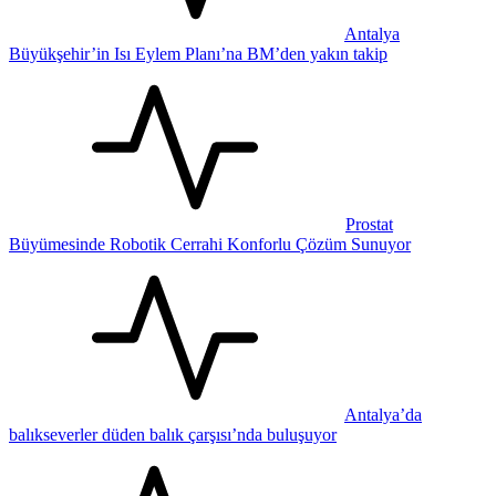
Antalya
Büyükşehir’in Isı Eylem Planı’na BM’den yakın takip
Prostat
Büyümesinde Robotik Cerrahi Konforlu Çözüm Sunuyor
Antalya’da
balıkseverler düden balık çarşısı’nda buluşuyor