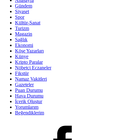
Anasayfa
Gündem
Siyaset
Spor
Kültür-Sanat
Turizm
Magazin
Sağlık
Ekonomi
Köşe Yazarları
Künye
Kripto Paralar
Nöbetçi Eczaneler
Fikstür
Namaz Vakitleri
Gazeteler
Puan Durumu
Hava Durumu
İçerik Oluştur
Yorumlarım
Beğendiklerim