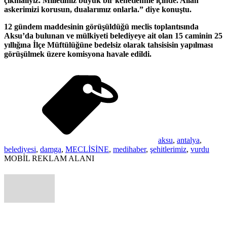
çıkmalıyız. Milletimiz büyük bir kenetlenme içinde. Allah
askerimizi korusun, dualarımız onlarla.” diye konuştu.
12 gündem maddesinin görüşüldüğü meclis toplantısında
Aksu’da bulunan ve mülkiyeti belediyeye ait olan 15 caminin 25
yıllığına İlçe Müftülüğüne bedelsiz olarak tahsisisin yapılması
görüşülmek üzere komisyona havale edildi.
aksu
,
antalya
,
belediyesi
,
damga
,
MECLİSİNE
,
medihaber
,
şehitlerimiz
,
vurdu
MOBİL REKLAM ALANI