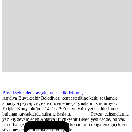
Büyükşehir’den kavşaklara estetik dokunuş
Antalya Büyükşehir Belediyesi kent estetiğine katkı sağlamak
amacıyla peyzaj ve çevre düzenleme çalışmalarını sürdürüyor.
Ekipler Konyaaltı’nda 14. 16. 20’nci ve Hürriyet Caddesi’nde
bulunan kavşaklarda çalışma başlattı. Peyzaj çalışmalarına
yaz-kış devam eden Antalya Büyükşehir Belediyesi cadde, bulvar,
park, bahçe, kavşak, meydan ve yol kenarlarını rengârenk çiçeklerle
süslemeye devam ediyor. Büyükşehir...