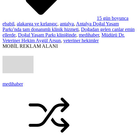
15 gün boyunca
ebabil
,
alakarga ve kırlangıç
,
antalya
,
Antalya Doğal Yaşam
Parkı’nda tam donanımlı klinik hizmeti
,
Doğadan gelen canlar emin
ellerde
,
Doğal Yaşam Parkı kliniğinde
,
medihaber
,
Müdürü Dr.
Veteriner Hekim Aygül Arsun
,
veteriner hekimler
MOBİL REKLAM ALANI
medihaber