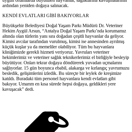
uygun ortamlarda büyütülen hayvanlar, sağlıklarına kavuşmalarının
ardından yeniden doğaya salınacak.
KENDİ EVLATLARI GİBİ BAKIYORLAR
Büyükşehir Belediyesi Doğal Yaşam Parkı Müdürü Dr. Veteriner
Hekim Aygül Arsun, “Antalya Doğal Yaşam Parkı’nda korumamız
altında olan türlerin yanı sıra doğadan çeşitli hayvanlar da geliyor.
Kimisi avcılar tarafından vurulmuş, kimisi ise annesinden ayrılmış
küçük kuşlar ya da memeliler olabiliyor. Tüm bu hayvanlara
kliniğimizde gerekli hizmeti veriyoruz. Yavruları veteriner
hekimlerimiz ve veteriner sağlık teknikerlerimiz el birliğiyle besleyip
büyütüyor. Onları tekrar doğaya döndürerek yuvadan uçmalarını
sağlıyorlar. 15 gün boyunca ebabil, alakarga ve kırlangıç yavrumuzu
besledik, gelişimlerini izledik. Bu süreçte bir leylek de kreşimize
katıldı. Buradaki tüm personel hayvanlara kendi evlatları gibi
bakıyor. Umarım en kısa sürede hepsi doğaya, geldikleri yere
kavuşacak” dedi.