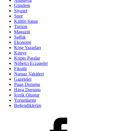
Anasayfa
Gündem
Siyaset
Spor
Kültür-Sanat
Turizm
Magazin
Sağlık
Ekonomi
Köşe Yazarları
Künye
Kripto Paralar
Nöbetçi Eczaneler
Fikstür
Namaz Vakitleri
Gazeteler
Puan Durumu
Hava Durumu
İçerik Oluştur
Yorumlarım
Beğendiklerim