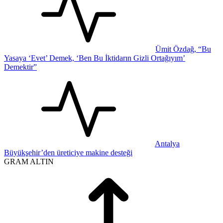
Ümit Özdağ, “Bu
Yasaya ‘Evet’ Demek, ‘Ben Bu İktidarın Gizli Ortağıyım’
Demektir”
Antalya
Büyükşehir’den üreticiye makine desteği
GRAM ALTIN