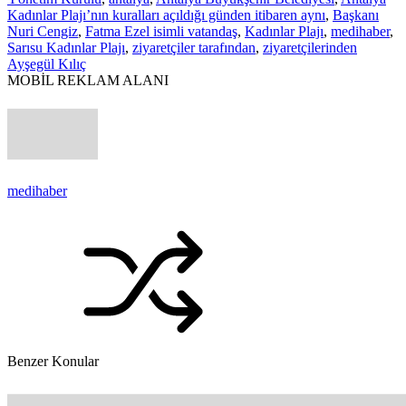
Kadınlar Plajı’nın kuralları açıldığı günden itibaren aynı
,
Başkanı
Nuri Cengiz
,
Fatma Ezel isimli vatandaş
,
Kadınlar Plajı
,
medihaber
,
Sarısu Kadınlar Plajı
,
ziyaretçiler tarafından
,
ziyaretçilerinden
Ayşegül Kılıç
MOBİL REKLAM ALANI
medihaber
Benzer Konular