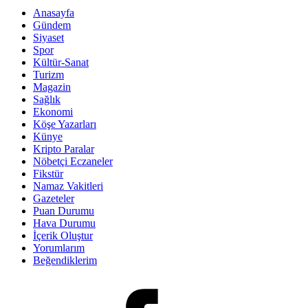
Anasayfa
Gündem
Siyaset
Spor
Kültür-Sanat
Turizm
Magazin
Sağlık
Ekonomi
Köşe Yazarları
Künye
Kripto Paralar
Nöbetçi Eczaneler
Fikstür
Namaz Vakitleri
Gazeteler
Puan Durumu
Hava Durumu
İçerik Oluştur
Yorumlarım
Beğendiklerim