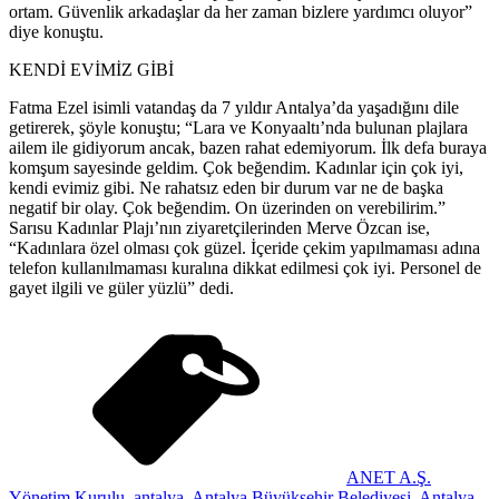
ortam. Güvenlik arkadaşlar da her zaman bizlere yardımcı oluyor”
diye konuştu.
KENDİ EVİMİZ GİBİ
Fatma Ezel isimli vatandaş da 7 yıldır Antalya’da yaşadığını dile
getirerek, şöyle konuştu; “Lara ve Konyaaltı’nda bulunan plajlara
ailem ile gidiyorum ancak, bazen rahat edemiyorum. İlk defa buraya
komşum sayesinde geldim. Çok beğendim. Kadınlar için çok iyi,
kendi evimiz gibi. Ne rahatsız eden bir durum var ne de başka
negatif bir olay. Çok beğendim. On üzerinden on verebilirim.”
Sarısu Kadınlar Plajı’nın ziyaretçilerinden Merve Özcan ise,
“Kadınlara özel olması çok güzel. İçeride çekim yapılmaması adına
telefon kullanılmaması kuralına dikkat edilmesi çok iyi. Personel de
gayet ilgili ve güler yüzlü” dedi.
ANET A.Ş.
Yönetim Kurulu
,
antalya
,
Antalya Büyükşehir Belediyesi
,
Antalya