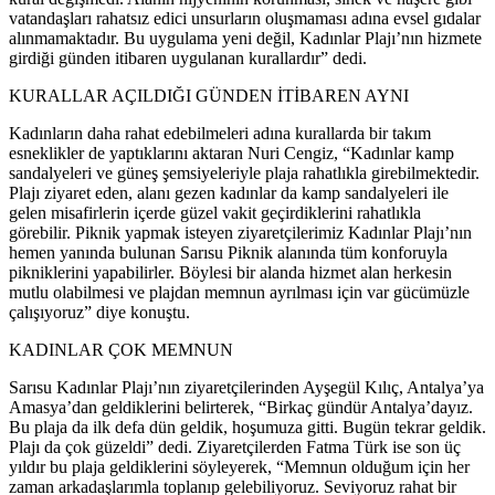
vatandaşları rahatsız edici unsurların oluşmaması adına evsel gıdalar
alınmamaktadır. Bu uygulama yeni değil, Kadınlar Plajı’nın hizmete
girdiği günden itibaren uygulanan kurallardır” dedi.
KURALLAR AÇILDIĞI GÜNDEN İTİBAREN AYNI
Kadınların daha rahat edebilmeleri adına kurallarda bir takım
esneklikler de yaptıklarını aktaran Nuri Cengiz, “Kadınlar kamp
sandalyeleri ve güneş şemsiyeleriyle plaja rahatlıkla girebilmektedir.
Plajı ziyaret eden, alanı gezen kadınlar da kamp sandalyeleri ile
gelen misafirlerin içerde güzel vakit geçirdiklerini rahatlıkla
görebilir. Piknik yapmak isteyen ziyaretçilerimiz Kadınlar Plajı’nın
hemen yanında bulunan Sarısu Piknik alanında tüm konforuyla
pikniklerini yapabilirler. Böylesi bir alanda hizmet alan herkesin
mutlu olabilmesi ve plajdan memnun ayrılması için var gücümüzle
çalışıyoruz” diye konuştu.
KADINLAR ÇOK MEMNUN
Sarısu Kadınlar Plajı’nın ziyaretçilerinden Ayşegül Kılıç, Antalya’ya
Amasya’dan geldiklerini belirterek, “Birkaç gündür Antalya’dayız.
Bu plaja da ilk defa dün geldik, hoşumuza gitti. Bugün tekrar geldik.
Plajı da çok güzeldi” dedi. Ziyaretçilerden Fatma Türk ise son üç
yıldır bu plaja geldiklerini söyleyerek, “Memnun olduğum için her
zaman arkadaşlarımla toplanıp gelebiliyoruz. Seviyoruz rahat bir