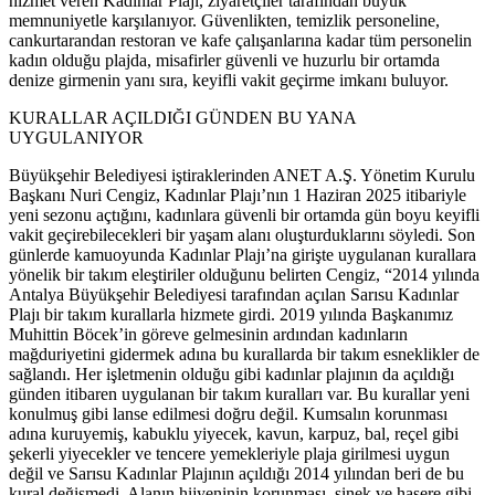
hizmet veren Kadınlar Plajı, ziyaretçiler tarafından büyük
memnuniyetle karşılanıyor. Güvenlikten, temizlik personeline,
cankurtarandan restoran ve kafe çalışanlarına kadar tüm personelin
kadın olduğu plajda, misafirler güvenli ve huzurlu bir ortamda
denize girmenin yanı sıra, keyifli vakit geçirme imkanı buluyor.
KURALLAR AÇILDIĞI GÜNDEN BU YANA
UYGULANIYOR
Büyükşehir Belediyesi iştiraklerinden ANET A.Ş. Yönetim Kurulu
Başkanı Nuri Cengiz, Kadınlar Plajı’nın 1 Haziran 2025 itibariyle
yeni sezonu açtığını, kadınlara güvenli bir ortamda gün boyu keyifli
vakit geçirebilecekleri bir yaşam alanı oluşturduklarını söyledi. Son
günlerde kamuoyunda Kadınlar Plajı’na girişte uygulanan kurallara
yönelik bir takım eleştiriler olduğunu belirten Cengiz, “2014 yılında
Antalya Büyükşehir Belediyesi tarafından açılan Sarısu Kadınlar
Plajı bir takım kurallarla hizmete girdi. 2019 yılında Başkanımız
Muhittin Böcek’in göreve gelmesinin ardından kadınların
mağduriyetini gidermek adına bu kurallarda bir takım esneklikler de
sağlandı. Her işletmenin olduğu gibi kadınlar plajının da açıldığı
günden itibaren uygulanan bir takım kuralları var. Bu kurallar yeni
konulmuş gibi lanse edilmesi doğru değil. Kumsalın korunması
adına kuruyemiş, kabuklu yiyecek, kavun, karpuz, bal, reçel gibi
şekerli yiyecekler ve tencere yemekleriyle plaja girilmesi uygun
değil ve Sarısu Kadınlar Plajının açıldığı 2014 yılından beri de bu
kural değişmedi. Alanın hijyeninin korunması, sinek ve haşere gibi