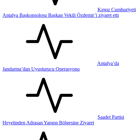
Kırgız Cumhuriyeti
Antalya Başkonsolosu Başkan Vekili Özdemir’i ziyaret etti
Antalya’da
Jandarma’dan Uyuşturucu Operasyonu
Saadet Partisi
Heyetinden Adrasan Yangın Bölgesine Ziyaret