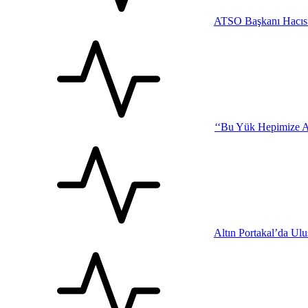
ATSO Başkanı Hacısü
‘‘Bu Yük Hepimize Ağı
Altın Portakal’da Ul