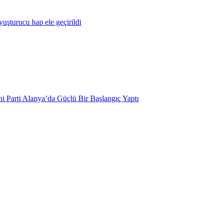
yuşturucu hap ele geçirildi
i Parti Alanya’da Güçlü Bir Başlangıç Yaptı