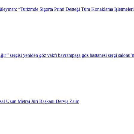
leyman: “Turizmde Sigorta Primi Desteği Tüm Konaklama İşletmeleri
r’’ sergisi yeniden göz vakfı bayrampaşa göz hastanesi sergi salonu’n
usal Uzun Metraj Jüri Başkanı Derviş Zaim