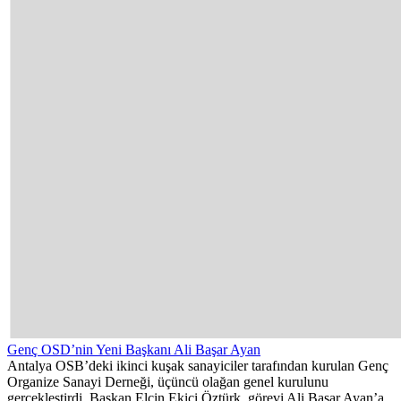
Genç OSD’nin Yeni Başkanı Ali Başar Ayan
Antalya OSB’deki ikinci kuşak sanayiciler tarafından kurulan Genç
Organize Sanayi Derneği, üçüncü olağan genel kurulunu
gerçekleştirdi. Başkan Elçin Ekici Öztürk, görevi Ali Başar Ayan’a