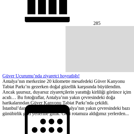
285
Güver Uçurumu’nda ziyaretçi hoyratlığı!
Antalya’nın merkezine 20 kilometre mesafedeki Güver Kanyonu
Tabiat Parkı’nı gezerken doğal güzellik karşısında büyülendim.
Ancak şuursuz, duyarsız ziyaretçilerin yarattığı kirliliği görünce içim
acıdı… Bu fotoğraflar, Antalya’nın yakın çevresindeki doğa
harikalarından Güver Kanyonu Tabiat Parkı’nda çekildi.
İstanbul’dan konuğumuz geldi, Antalya’nın yakın çevresindeki bazı
günübirlik gezi yerlerine gittik. Gezi rotamıza aldığımız yerlerden...