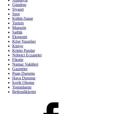
Anasayfa
Gündem
Siyaset
Spor
Kültür-Sanat
Turizm
Magazin
Sağlık
Ekonomi
Köşe Yazarları
Künye
Kripto Paralar
Nöbetçi Eczaneler
Fikstür
Namaz Vakitleri
Gazeteler
Puan Durumu
Hava Durumu
İçerik Oluştur
Yorumlarım
Beğendiklerim