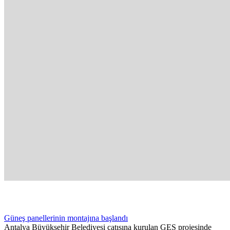
Güneş panellerinin montajına başlandı
Antalya Büyükşehir Belediyesi çatısına kurulan GES projesinde