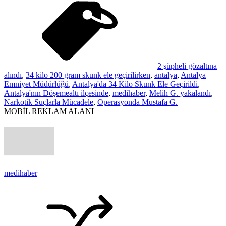
2 şüpheli gözaltına
alındı
,
34 kilo 200 gram skunk ele geçirilirken
,
antalya
,
Antalya
Emniyet Müdürlüğü
,
Antalya'da 34 Kilo Skunk Ele Geçirildi
,
Antalya'nın Döşemealtı ilçesinde
,
medihaber
,
Melih G. yakalandı
,
Narkotik Suçlarla Mücadele
,
Operasyonda Mustafa G.
MOBİL REKLAM ALANI
medihaber