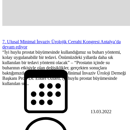
7. Ulusal Minimal İnvaziv Ürolojik Cerrahi Kongresi Antalya’da
devam ediyor
“İyi huylu prostat büyümesinde kullandığımız su buharı yöntemi,
kolay uygulanabilir bir tedavi. Önümüzdeki yıllarda daha sık
kullanılan bir tedavi yöntemi olacak” – “Prostatın içinde su
buharının etkisiyle olan değişiklikler, gerçekten sonuçlara
baktığımızda iyi sonuçlar veriyor” Minimal İnvaziv Üroloji Derneği
Başkanı Prof. Dr. Ender Özden, iyi huylu prostat büyümesinde
kullanılan su...
13.03.2022