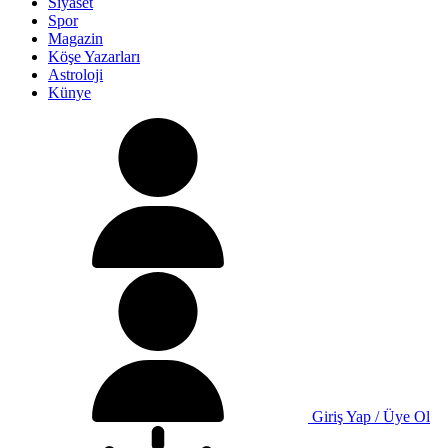
Siyaset
Spor
Magazin
Köşe Yazarları
Astroloji
Künye
Giriş Yap / Üye Ol