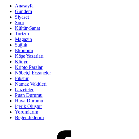
Anasayfa
Gündem
Siyaset
Spor
Kültür-Sanat
Turizm
Magazin
Sağlık
Ekonomi
Köşe Yazarları
Künye
Kripto Paralar
Nöbetçi Eczaneler
Fikstür
Namaz Vakitleri
Gazeteler
Puan Durumu
Hava Durumu
İçerik Oluştur
Yorumlarım
Beğendiklerim