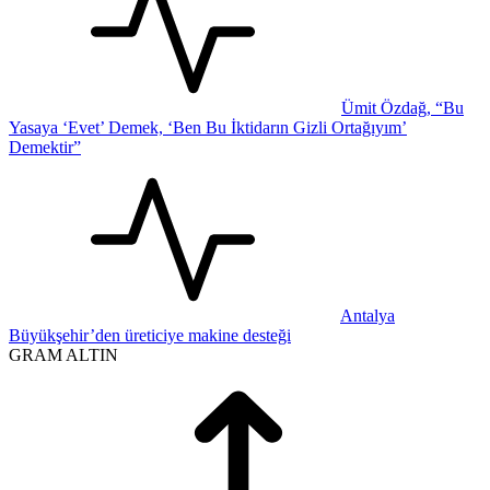
Ümit Özdağ, “Bu
Yasaya ‘Evet’ Demek, ‘Ben Bu İktidarın Gizli Ortağıyım’
Demektir”
Antalya
Büyükşehir’den üreticiye makine desteği
GRAM ALTIN