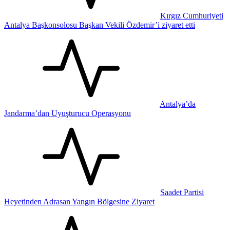
Kırgız Cumhuriyeti
Antalya Başkonsolosu Başkan Vekili Özdemir’i ziyaret etti
Antalya’da
Jandarma’dan Uyuşturucu Operasyonu
Saadet Partisi
Heyetinden Adrasan Yangın Bölgesine Ziyaret