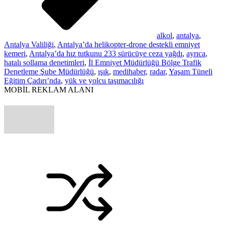
alkol
,
antalya
,
Antalya Valiliği
,
Antalya’da helikopter-drone destekli emniyet
kemeri
,
Antalya’da hız tutkunu 233 sürücüye ceza yağdı
,
ayrıca
,
hatalı sollama denetimleri
,
İl Emniyet Müdürlüğü Bölge Trafik
Denetleme Şube Müdürlüğü
,
ışık
,
medihaber
,
radar
,
Yaşam Tüneli
Eğitim Çadırı’nda
,
yük ve yolcu taşımacılığı
MOBİL REKLAM ALANI