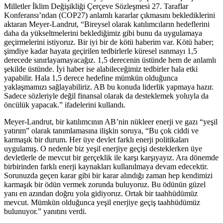
Milletler İklim Değişikliği Çerçeve Sözleşmesi 27. Taraflar
Konferansı’ndan (COP27) anlamlı kararlar çıkmasını beklediklerini
aktaran Meyer-Landrut, “Bireysel olarak katılımcıların hedeflerini
daha da yükseltmelerini beklediğimiz gibi bunu da uygulamaya
geçirmelerini istiyoruz. Bir iyi bir de kötü haberim var. Kötü haber;
şimdiye kadar hayata geçirilen tedbirlerle küresel ısınmayı 1,5
derecede sınırlayamayacağız. 1,5 derecenin üstünde hem de anlamlı
şekilde üstünde. İyi haber ise alabileceğimiz tedbirler hala etki
yapabilir. Hala 1,5 derece hedefine mümkün olduğunca
yaklaşmamızı sağlayabiliriz. AB bu konuda liderlik yapmaya hazır.
Sadece sözleriyle değil finansal olarak da desteklemek yoluyla da
öncülük yapacak.” ifadelerini kullandı.
Meyer-Landrut, bir katılımcının AB’nin nükleer enerji ve gazı “yeşil
yatırım” olarak tanımlamasına ilişkin soruya, “Bu çok ciddi ve
karmaşık bir durum. Her üye devlet farklı enerji politikaları
uygulamış. O nedenle biz yeşil enerjiye geçişi desteklerken üye
devletlerle de mevcut bir gerçeklik ile karşı karşıyayız. Ara dönemde
birbirinden farklı enerji kaynakları kullanılmaya devam edecektir.
Sorunuzda geçen karar gibi bir karar alındığı zaman hep kendimizi
karmaşık bir ödün vermek zorunda buluyoruz. Bu ödünün güzel
yanı en azından doğru yola gidiyoruz. Ortak bir taahhüdümüz
mevcut. Mümkün olduğunca yeşil enerjiye geçiş taahhüdümüz
bulunuyor.” yanıtını verdi.