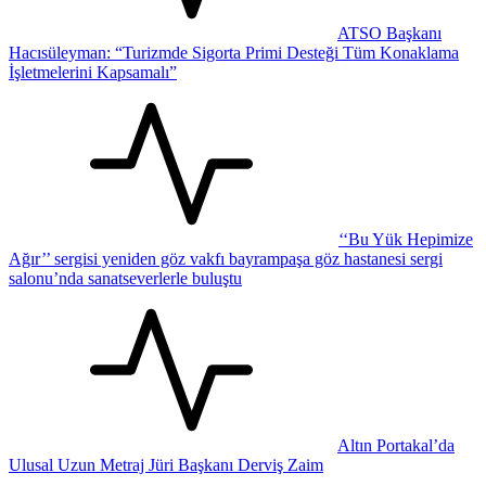
ATSO Başkanı
Hacısüleyman: “Turizmde Sigorta Primi Desteği Tüm Konaklama
İşletmelerini Kapsamalı”
‘‘Bu Yük Hepimize
Ağır’’ sergisi yeniden göz vakfı bayrampaşa göz hastanesi sergi
salonu’nda sanatseverlerle buluştu
Altın Portakal’da
Ulusal Uzun Metraj Jüri Başkanı Derviş Zaim