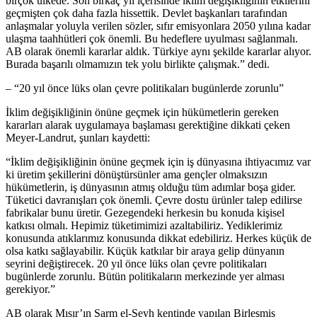
birçok ülkede. Son birkaç yıl içerisinde iklim değişikliğinin etkilerini
geçmişten çok daha fazla hissettik. Devlet başkanları tarafından
anlaşmalar yoluyla verilen sözler, sıfır emisyonlara 2050 yılına kadar
ulaşma taahhütleri çok önemli. Bu hedeflere uyulması sağlanmalı.
AB olarak önemli kararlar aldık. Türkiye aynı şekilde kararlar alıyor.
Burada başarılı olmamızın tek yolu birlikte çalışmak.” dedi.
– “20 yıl önce lüks olan çevre politikaları bugünlerde zorunlu”
İklim değişikliğinin önüne geçmek için hükümetlerin gereken
kararları alarak uygulamaya başlaması gerektiğine dikkati çeken
Meyer-Landrut, şunları kaydetti:
“İklim değişikliğinin önüne geçmek için iş dünyasına ihtiyacımız var
ki üretim şekillerini dönüştürsünler ama gençler olmaksızın
hükümetlerin, iş dünyasının atmış olduğu tüm adımlar boşa gider.
Tüketici davranışları çok önemli. Çevre dostu ürünler talep edilirse
fabrikalar bunu üretir. Gezegendeki herkesin bu konuda kişisel
katkısı olmalı. Hepimiz tüketimimizi azaltabiliriz. Yediklerimiz
konusunda atıklarımız konusunda dikkat edebiliriz. Herkes küçük de
olsa katkı sağlayabilir. Küçük katkılar bir araya gelip dünyanın
seyrini değiştirecek. 20 yıl önce lüks olan çevre politikaları
bugünlerde zorunlu. Bütün politikaların merkezinde yer alması
gerekiyor.”
AB olarak Mısır’ın Şarm el-Şeyh kentinde yapılan Birleşmiş