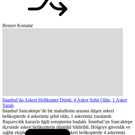
Benzer Konular
İstanbul’da Askeri Helikopter Düştü: 4 Asker Şehit Oldu, 1 Asker
Yaralı
İstanbul Sancaktepe’de bir mahallenin arasına düşen askeri
helikopterde 4 askerimiz şehit oldu, 1 askerimiz yaralandı.
Başsavcılık kazayla ilgili soruşturma başlattı. İstanbul’un Sancaktepe
ilçesinde askeri helikopterin düştüğü bildirildi. Bölgeye güvenlik ve
sağlık ekipleri sevk edildi. Düşen askeri helikopterde 4 askerimiz