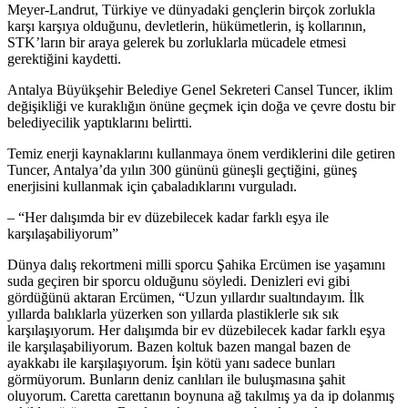
Meyer-Landrut, Türkiye ve dünyadaki gençlerin birçok zorlukla
karşı karşıya olduğunu, devletlerin, hükümetlerin, iş kollarının,
STK’ların bir araya gelerek bu zorluklarla mücadele etmesi
gerektiğini kaydetti.
Antalya Büyükşehir Belediye Genel Sekreteri Cansel Tuncer, iklim
değişikliği ve kuraklığın önüne geçmek için doğa ve çevre dostu bir
belediyecilik yaptıklarını belirtti.
Temiz enerji kaynaklarını kullanmaya önem verdiklerini dile getiren
Tuncer, Antalya’da yılın 300 gününü güneşli geçtiğini, güneş
enerjisini kullanmak için çabaladıklarını vurguladı.
– “Her dalışımda bir ev düzebilecek kadar farklı eşya ile
karşılaşabiliyorum”
Dünya dalış rekortmeni milli sporcu Şahika Ercümen ise yaşamını
suda geçiren bir sporcu olduğunu söyledi. Denizleri evi gibi
gördüğünü aktaran Ercümen, “Uzun yıllardır sualtındayım. İlk
yıllarda balıklarla yüzerken son yıllarda plastiklerle sık sık
karşılaşıyorum. Her dalışımda bir ev düzebilecek kadar farklı eşya
ile karşılaşabiliyorum. Bazen koltuk bazen mangal bazen de
ayakkabı ile karşılaşıyorum. İşin kötü yanı sadece bunları
görmüyorum. Bunların deniz canlıları ile buluşmasına şahit
oluyorum. Caretta carettanın boynuna ağ takılmış ya da ip dolanmış