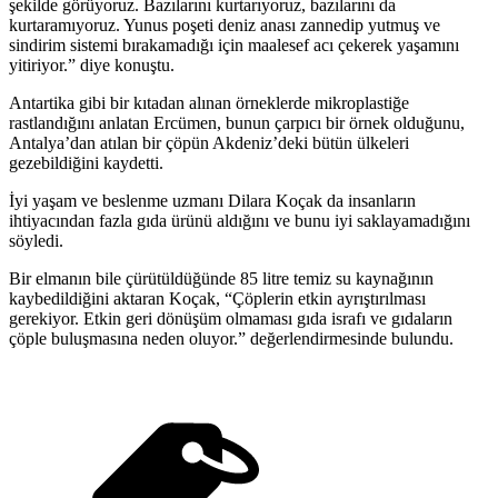
şekilde görüyoruz. Bazılarını kurtarıyoruz, bazılarını da
kurtaramıyoruz. Yunus poşeti deniz anası zannedip yutmuş ve
sindirim sistemi bırakamadığı için maalesef acı çekerek yaşamını
yitiriyor.” diye konuştu.
Antartika gibi bir kıtadan alınan örneklerde mikroplastiğe
rastlandığını anlatan Ercümen, bunun çarpıcı bir örnek olduğunu,
Antalya’dan atılan bir çöpün Akdeniz’deki bütün ülkeleri
gezebildiğini kaydetti.
İyi yaşam ve beslenme uzmanı Dilara Koçak da insanların
ihtiyacından fazla gıda ürünü aldığını ve bunu iyi saklayamadığını
söyledi.
Bir elmanın bile çürütüldüğünde 85 litre temiz su kaynağının
kaybedildiğini aktaran Koçak, “Çöplerin etkin ayrıştırılması
gerekiyor. Etkin geri dönüşüm olmaması gıda israfı ve gıdaların
çöple buluşmasına neden oluyor.” değerlendirmesinde bulundu.