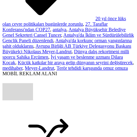
20 yıl önce lüks
olan çevre politikaları bugünlerde zorunlu
,
27. Taraflar
Konferansı'ndan COP27
,
antalya
,
Antalya Büyükşehir Belediye
Genel Sekreteri Cansel Tuncer
,
Antalya'da İklim ve Sürdürülebilirlik
Gençlik Paneli düzenlendi
,
Antalya'da korkunç orman yangınlarına
şahit olduklarını
,
Avrupa Birliği AB Türkiye Delegasyonu Başkanı
Büyükelçi Nikolaus Meyer-Landrut
,
Dünya dalış rekortmeni milli
sporcu Şahika Ercümen
,
İyi yaşam ve beslenme uzmanı Dilara
Koçak
,
Küçük katkılar bir araya gelip dünyanın seyrini değiştirecek
,
medihaber
,
Meyer-Landrut
,
Terör tehdidi karşısında omuz omuza
MOBİL REKLAM ALANI