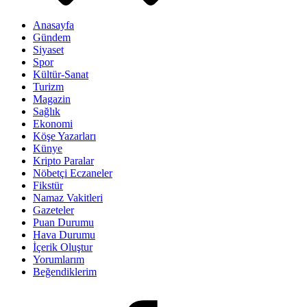
Anasayfa
Gündem
Siyaset
Spor
Kültür-Sanat
Turizm
Magazin
Sağlık
Ekonomi
Köşe Yazarları
Künye
Kripto Paralar
Nöbetçi Eczaneler
Fikstür
Namaz Vakitleri
Gazeteler
Puan Durumu
Hava Durumu
İçerik Oluştur
Yorumlarım
Beğendiklerim