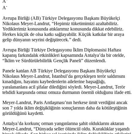
A
-
A
Avrupa Birliği (AB) Türkiye Delegasyonu Başkanı Büyükelçi
Nikolaus Meyer-Landrut, “Hepimiz tüketimimizi azaltabiliriz.
Yediklerimiz konusunda atıklarımız konusunda dikkat edebiliriz.
Herkes küçük de olsa katkı sağlayabilir. Küçük katkılar bir araya
gelip dünyanın seyrini değiştirecek.” dedi.
Avrupa Birliği Türkiye Delegasyonu İklim Diplomasisi Haftası
kapanış farkındalık etkinlikleri kapsamında Antalya’da bir otelde,
“İklim ve Sürdürülebilirlik Gençlik Paneli” düzenlendi.
Panele katılan AB Türkiye Delegasyonu Başkanı Büyükelçi
Nikolaus Meyer-Landrut, İstanbul’da gerçekleşen terör saldırısını
kınadığını, hayatını kaybedenlerin ailelerine başsağlığı,
yaralananlara acil şifalar dilediğini söyledi. Meyer-Landrut, Terör
tehdidi karşısında omuz omuza durmanın önemli olduğunu ifade etti.
Meyer-Landrut, Paris Antlaşması’nın herkese ümit verdiğini ancak
son 7 yılda iklim değişikliğinin sonuçlarının daha da kötüleştiğinin
görüldüğünü kaydetti.
Antalya’da korkunç orman yangınlarına şahit olduklarını aktaran
Meyer-Landrut, “Dünyada seller ölümcül oldu. Kuraklıklar yaşandı