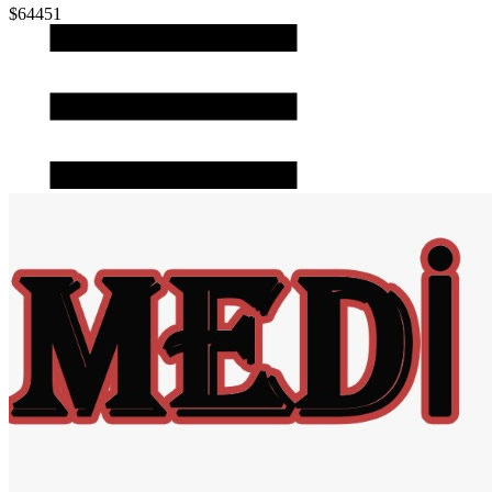
$64451