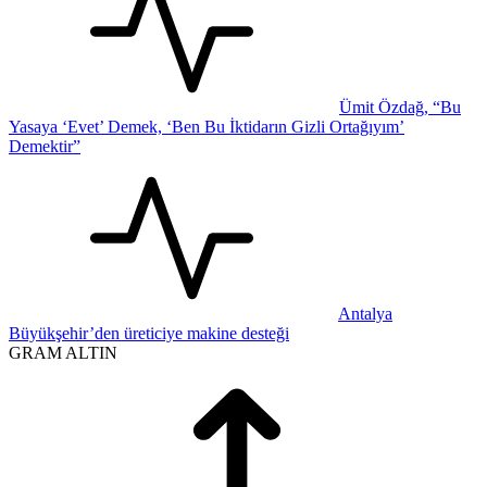
Ümit Özdağ, “Bu
Yasaya ‘Evet’ Demek, ‘Ben Bu İktidarın Gizli Ortağıyım’
Demektir”
Antalya
Büyükşehir’den üreticiye makine desteği
GRAM ALTIN