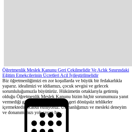
Öğretmenlik Meslek Kanunu Geri Çekilmelidir Ve Açlık Sınırındaki
Eğitim Emekçilerinin Ücretleri Acil İyileştirilmelidir
Biz öğretmenliğimizi en zor koşullarda ve büyük bir fedakarlıkla
yaparız. idealimizi ve iddiamızı, çocuk sevgisi ve gelecek
sorumluluğumuzla büyütürüz. Hükümetin ortaklarıyla getirmiş
olduğu Öğretmenlik Meslek Kanunu bizim hiçbir sorunumuza yanıt
vermediği gibi, gelecekte büyük ve geri dönüşsüz tehlikeler
içermektedir. Kabul etmiyoruz. Uzmanlığımızı ve mesleki deneyim
ve donanımımızı yok sayan bu...