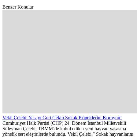
Benzer Konular
Vekil Çelebi: Yasayı Geri Çekin Sokak Köpeklerini Koruyun!
Cumhuriyet Halk Partisi (CHP) 24. Dönem İstanbul Milletvekili
Süleyman Çelebi, TBMM’de kabul edilen yeni hayvan yasasına
yönelik sert eleştirilerde bulundu. Vekil Çelebi:” Sokak hayvanlarını