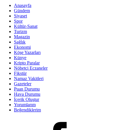
Anasayfa
Gündem
Siyaset
Spor
Kültür-Sanat
Turizm
Magazin
Sağlık
Ekonomi
Köşe Yazarları
Künye
Kripto Paralar
Nöbetçi Eczaneler
Fikstür
Namaz Vakitleri
Gazeteler
Puan Durumu
Hava Durumu
İçerik Oluştur
Yorumlarım
Beğendiklerim