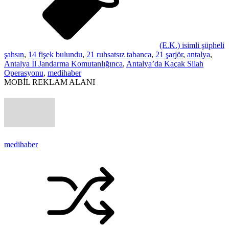
(E.K.) isimli şüpheli
şahsın
,
14 fişek bulundu
,
21 ruhsatsız tabanca
,
21 şarjör
,
antalya
,
Antalya İl Jandarma Komutanlığınca
,
Antalya’da Kaçak Silah
Operasyonu
,
medihaber
MOBİL REKLAM ALANI
medihaber