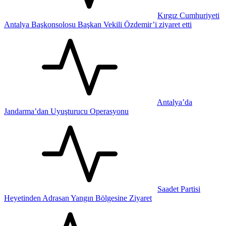
Kırgız Cumhuriyeti
Antalya Başkonsolosu Başkan Vekili Özdemir’i ziyaret etti
Antalya’da
Jandarma’dan Uyuşturucu Operasyonu
Saadet Partisi
Heyetinden Adrasan Yangın Bölgesine Ziyaret