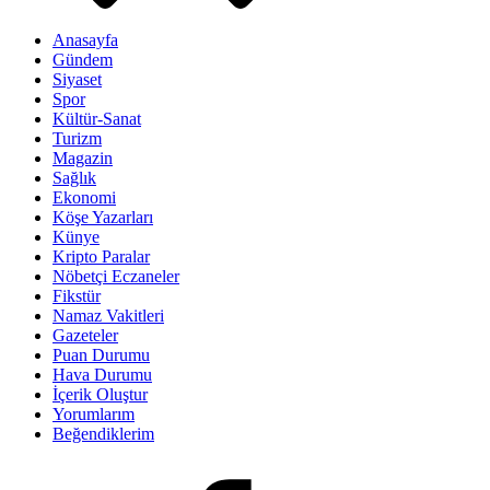
Anasayfa
Gündem
Siyaset
Spor
Kültür-Sanat
Turizm
Magazin
Sağlık
Ekonomi
Köşe Yazarları
Künye
Kripto Paralar
Nöbetçi Eczaneler
Fikstür
Namaz Vakitleri
Gazeteler
Puan Durumu
Hava Durumu
İçerik Oluştur
Yorumlarım
Beğendiklerim