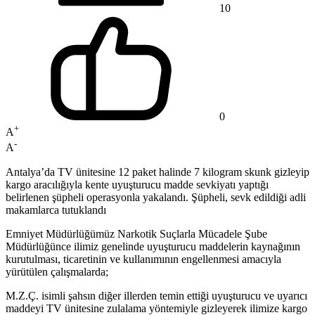
10
0
+
A
-
A
Antalya’da TV ünitesine 12 paket halinde 7 kilogram skunk gizleyip
kargo aracılığıyla kente uyuşturucu madde sevkiyatı yaptığı
belirlenen şüpheli operasyonla yakalandı. Şüpheli, sevk edildiği adli
makamlarca tutuklandı
Emniyet Müdürlüğümüz Narkotik Suçlarla Mücadele Şube
Müdürlüğünce ilimiz genelinde uyuşturucu maddelerin kaynağının
kurutulması, ticaretinin ve kullanımının engellenmesi amacıyla
yürütülen çalışmalarda;
M.Z.Ç. isimli şahsın diğer illerden temin ettiği uyuşturucu ve uyarıcı
maddeyi TV ünitesine zulalama yöntemiyle gizleyerek ilimize kargo