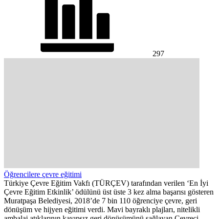
297
Öğrencilere çevre eğitimi
Türkiye Çevre Eğitim Vakfı (TÜRÇEV) tarafından verilen ‘En İyi
Çevre Eğitim Etkinlik’ ödülünü üst üste 3 kez alma başarısı gösteren
Muratpaşa Belediyesi, 2018’de 7 bin 110 öğrenciye çevre, geri
dönüşüm ve hijyen eğitimi verdi. Mavi bayraklı plajları, nitelikli
ambalaj atıklarının kayıpsız geri dönüşümünü sağlayan Çevreci