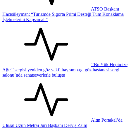
ATSO Başkanı
Hacısüleyman: “Turizmde Sigorta Primi Desteği Tüm Konaklama
İşletmelerini Kapsamalı”
‘‘Bu Yük Hepimize
Ağır’’ sergisi yeniden göz vakfı bayrampaşa göz hastanesi sergi
salonu’nda sanatseverlerle buluştu
Altın Portakal’da
Ulusal Uzun Metraj Jüri Başkanı Derviş Zaim