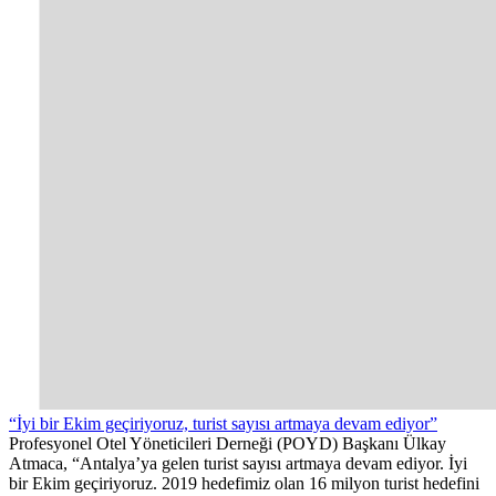
“İyi bir Ekim geçiriyoruz, turist sayısı artmaya devam ediyor”
Profesyonel Otel Yöneticileri Derneği (POYD) Başkanı Ülkay
Atmaca, “Antalya’ya gelen turist sayısı artmaya devam ediyor. İyi
bir Ekim geçiriyoruz. 2019 hedefimiz olan 16 milyon turist hedefini