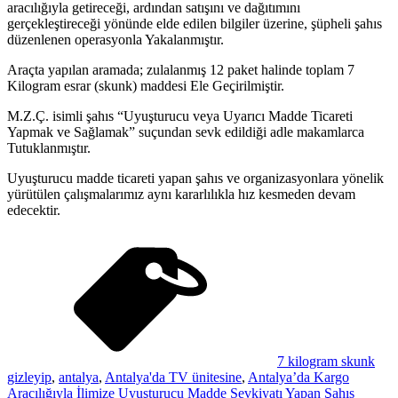
aracılığıyla getireceği, ardından satışını ve dağıtımını
gerçekleştireceği yönünde elde edilen bilgiler üzerine, şüpheli şahıs
düzenlenen operasyonla Yakalanmıştır.
Araçta yapılan aramada; zulalanmış 12 paket halinde toplam 7
Kilogram esrar (skunk) maddesi Ele Geçirilmiştir.
M.Z.Ç. isimli şahıs “Uyuşturucu veya Uyarıcı Madde Ticareti
Yapmak ve Sağlamak” suçundan sevk edildiği adle makamlarca
Tutuklanmıştır.
Uyuşturucu madde ticareti yapan şahıs ve organizasyonlara yönelik
yürütülen çalışmalarımız aynı kararlılıkla hız kesmeden devam
edecektir.
7 kilogram skunk
gizleyip
,
antalya
,
Antalya'da TV ünitesine
,
Antalya’da Kargo
Aracılığıyla İlimize Uyuşturucu Madde Sevkiyatı Yapan Şahıs