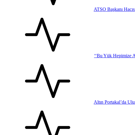
ATSO Başkanı Hacısü
‘‘Bu Yük Hepimize Ağı
Altın Portakal’da Ul