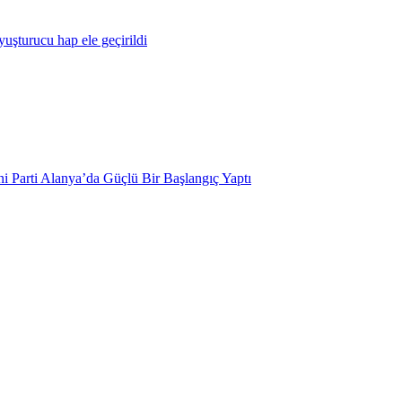
yuşturucu hap ele geçirildi
i Parti Alanya’da Güçlü Bir Başlangıç Yaptı