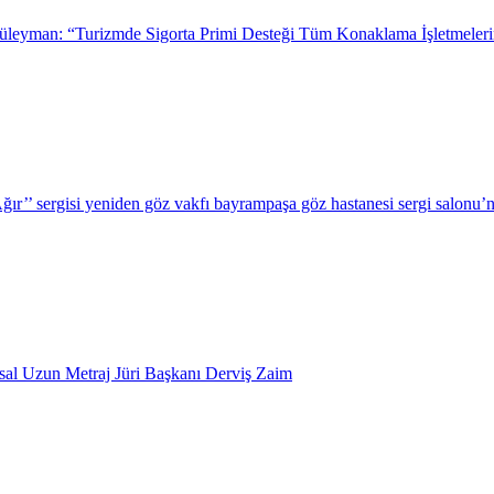
leyman: “Turizmde Sigorta Primi Desteği Tüm Konaklama İşletmeleri
r’’ sergisi yeniden göz vakfı bayrampaşa göz hastanesi sergi salonu’n
usal Uzun Metraj Jüri Başkanı Derviş Zaim