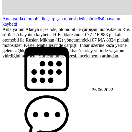
Antalya’da otomobil ile çarpışan motosikletin sürücüsü hayatını
kaybetti
Antalya’nın Alanya ilçesinde, otomobil ile çarpışan motosikletin Rus
sürücüsü hayatını kaybetti. H.K. idaresindeki 37 DE 883 plakalı
otomobil ile Ruslan Mikhan (42) yönetimindeki 07 MA 8324 plakalı
motosiklet, Kestel Mahallesi’nde çarpıştı. İhbar üzerine kaza yerine
gelen sağlık ekibi, Rus vatandaşı Mikhan’ın olay yerinde yaşamını
yitirdiğini belirledi. Sürücünün cenazesi, incelemenin ardından...
26.06.2022