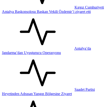
Kırgız Cumhuriyeti
Antalya Başkonsolosu Başkan Vekili Özdemir’i ziyaret etti
Antalya’da
Jandarma’dan Uyuşturucu Operasyonu
Saadet Partisi
Heyetinden Adrasan Yangın Bölgesine Ziyaret