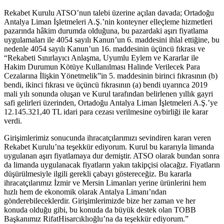
Rekabet Kurulu ATSO’nun talebi üzerine açılan davada; Ortadoğu
Antalya Liman İşletmeleri A.Ş.’nin konteyner elleçleme hizmetleri
pazarında hâkim durumda olduğuna, bu pazardaki aşırı fiyatlama
uygulamaları ile 4054 sayılı Kanun’un 6. maddesini ihlal ettiğine, bu
nedenle 4054 sayılı Kanun’un 16. maddesinin üçüncü fıkrası ve
“Rekabeti Sınırlayıcı Anlaşma, Uyumlu Eylem ve Kararlar ile
Hakim Durumun Kötüye Kullanılması Halinde Verilecek Para
Cezalarına İlişkin Yönetmelik”in 5. maddesinin birinci fıkrasının (b)
bendi, ikinci fıkrası ve üçüncü fıkrasının (a) bendi uyarınca 2019
mali yılı sonunda oluşan ve Kurul tarafından belirlenen yıllık gayri
safi gelirleri üzerinden, Ortadoğu Antalya Liman İşletmeleri A.Ş.’ye
12.145.321,40 TL idari para cezası verilmesine oybirliği ile karar
verdi.
Girişimlerimiz sonucunda ihracatçılarımızı sevindiren kararı veren
Rekabet Kurulu’na teşekkür ediyorum. Kurul bu kararıyla limanda
uygulanan aşırı fiyatlamaya dur demiştir. ATSO olarak bundan sonra
da limanda uygulanacak fiyatların yakın takipçisi olacağız. Fiyatların
düşürülmesiyle ilgili gerekli çabayı göstereceğiz. Bu kararla
ihracatçılarımız İzmir ve Mersin Limanları yerine ürünlerini hem
hızlı hem de ekonomik olarak Antalya Limanı’ndan
gönderebileceklerdir. Girişimlerimizde bize her zaman ve her
konuda olduğu gibi, bu konuda da büyük destek olan TOBB
Başkanımız RifatHisarcıklıoğlu’na da teşekkür ediyorum.”