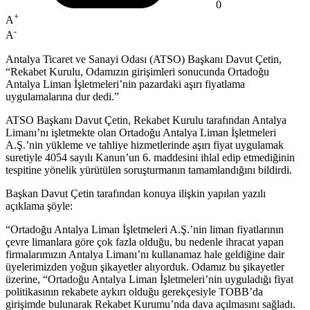
0
+
A
-
A
Antalya Ticaret ve Sanayi Odası (ATSO) Başkanı Davut Çetin,
“Rekabet Kurulu, Odamızın girişimleri sonucunda Ortadoğu
Antalya Liman İşletmeleri’nin pazardaki aşırı fiyatlama
uygulamalarına dur dedi.”
ATSO Başkanı Davut Çetin, Rekabet Kurulu tarafından Antalya
Limanı’nı işletmekte olan Ortadoğu Antalya Liman İşletmeleri
A.Ş.’nin yükleme ve tahliye hizmetlerinde aşırı fiyat uygulamak
suretiyle 4054 sayılı Kanun’un 6. maddesini ihlal edip etmediğinin
tespitine yönelik yürütülen soruşturmanın tamamlandığını bildirdi.
Başkan Davut Çetin tarafından konuya ilişkin yapılan yazılı
açıklama şöyle:
“Ortadoğu Antalya Liman İşletmeleri A.Ş.’nin liman fiyatlarının
çevre limanlara göre çok fazla olduğu, bu nedenle ihracat yapan
firmalarımızın Antalya Limanı’nı kullanamaz hale geldiğine dair
üyelerimizden yoğun şikayetler alıyorduk. Odamız bu şikayetler
üzerine, “Ortadoğu Antalya Liman İşletmeleri’nin uyguladığı fiyat
politikasının rekabete aykırı olduğu gerekçesiyle TOBB’da
girişimde bulunarak Rekabet Kurumu’nda dava açılmasını sağladı.