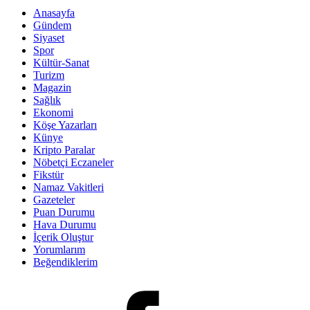
Anasayfa
Gündem
Siyaset
Spor
Kültür-Sanat
Turizm
Magazin
Sağlık
Ekonomi
Köşe Yazarları
Künye
Kripto Paralar
Nöbetçi Eczaneler
Fikstür
Namaz Vakitleri
Gazeteler
Puan Durumu
Hava Durumu
İçerik Oluştur
Yorumlarım
Beğendiklerim