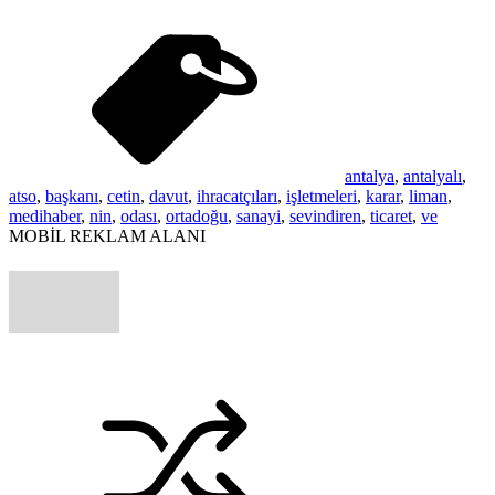
antalya
,
antalyalı
,
atso
,
başkanı
,
cetin
,
davut
,
ihracatçıları
,
işletmeleri
,
karar
,
liman
,
medihaber
,
nin
,
odası
,
ortadoğu
,
sanayi
,
sevindiren
,
ticaret
,
ve
MOBİL REKLAM ALANI