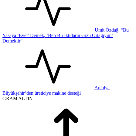
Ümit Özdağ, “Bu
Yasaya ‘Evet’ Demek, ‘Ben Bu İktidarın Gizli Ortağıyım’
Demektir”
Antalya
Büyükşehir’den üreticiye makine desteği
GRAM ALTIN