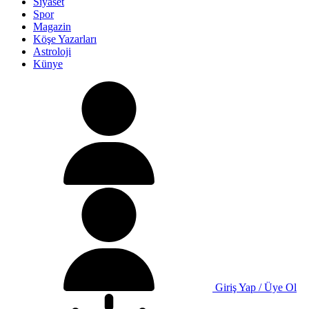
Siyaset
Spor
Magazin
Köşe Yazarları
Astroloji
Künye
Giriş Yap / Üye Ol