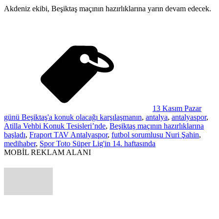
Akdeniz ekibi, Beşiktaş maçının hazırlıklarına yarın devam edecek.
13 Kasım Pazar
günü Beşiktaş'a konuk olacağı karşılaşmanın
,
antalya
,
antalyaspor
,
Atilla Vehbi Konuk Tesisleri’nde
,
Beşiktaş maçının hazırlıklarına
başladı
,
Fraport TAV Antalyaspor
,
futbol sorumlusu Nuri Şahin
,
medihaber
,
Spor Toto Süper Lig'in 14. haftasında
MOBİL REKLAM ALANI