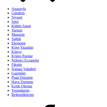
Anasayfa
Gündem
Siyaset
Spor
Kültür-Sanat
Turizm
Magazin
Sağlık
Ekonomi
Köşe Yazarları
Künye
Kripto Paralar
Nöbetçi Eczaneler
Fikstür
Namaz Vakitleri
Gazeteler
Puan Durumu
Hava Durumu
İçerik Oluştur
Yorumlarım
Beğendiklerim