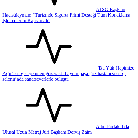
ATSO Başkanı
Hacısüleyman: “Turizmde Sigorta Primi Desteği Tüm Konaklama
İşletmelerini Kapsamalı”
‘‘Bu Yük Hepimize
Ağır’’ sergisi yeniden göz vakfı bayrampaşa göz hastanesi sergi
salonu’nda sanatseverlerle buluştu
Altın Portakal’da
Ulusal Uzun Metraj Jüri Başkanı Derviş Zaim