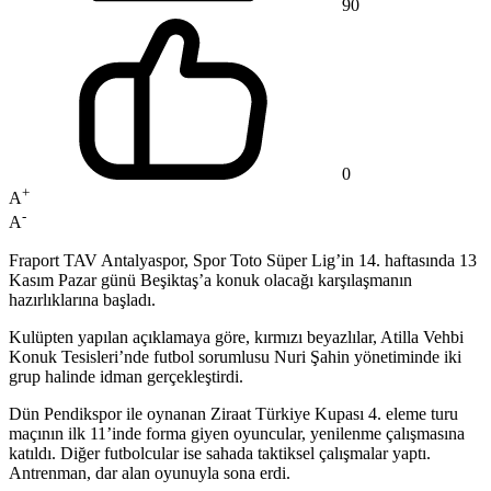
90
0
+
A
-
A
Fraport TAV Antalyaspor, Spor Toto Süper Lig’in 14. haftasında 13
Kasım Pazar günü Beşiktaş’a konuk olacağı karşılaşmanın
hazırlıklarına başladı.
Kulüpten yapılan açıklamaya göre, kırmızı beyazlılar, Atilla Vehbi
Konuk Tesisleri’nde futbol sorumlusu Nuri Şahin yönetiminde iki
grup halinde idman gerçekleştirdi.
Dün Pendikspor ile oynanan Ziraat Türkiye Kupası 4. eleme turu
maçının ilk 11’inde forma giyen oyuncular, yenilenme çalışmasına
katıldı. Diğer futbolcular ise sahada taktiksel çalışmalar yaptı.
Antrenman, dar alan oyunuyla sona erdi.