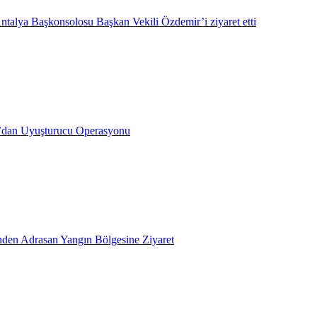
ntalya Başkonsolosu Başkan Vekili Özdemir’i ziyaret etti
’dan Uyuşturucu Operasyonu
inden Adrasan Yangın Bölgesine Ziyaret