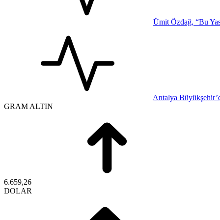
Ümit Özdağ, “Bu Yasa
Antalya Büyükşehir’d
GRAM ALTIN
6.659,26
DOLAR