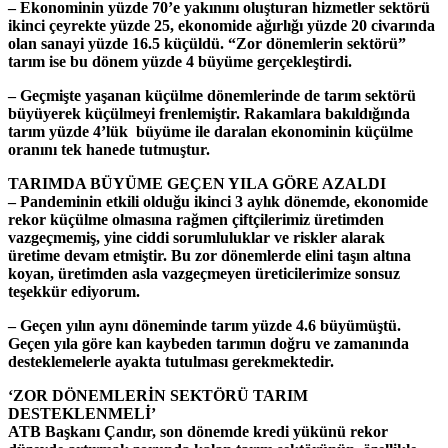
– Ekonominin yüzde 70’e yakınını oluşturan hizmetler sektörü
ikinci çeyrekte yüzde 25, ekonomide ağırlığı yüzde 20 civarında
olan sanayi yüzde 16.5 küçüldü. “Zor dönemlerin sektörü”
tarım ise bu dönem yüzde 4 büyüme gerçekleştirdi.
– Geçmişte yaşanan küçülme dönemlerinde de tarım sektörü
büyüyerek küçülmeyi frenlemiştir. Rakamlara bakıldığında
tarım yüzde 4’lük büyüme ile daralan ekonominin küçülme
oranını tek hanede tutmuştur.
TARIMDA BÜYÜME GEÇEN YILA GÖRE AZALDI
– Pandeminin etkili olduğu ikinci 3 aylık dönemde, ekonomide
rekor küçülme olmasına rağmen çiftçilerimiz üretimden
vazgeçmemiş, yine ciddi sorumluluklar ve riskler alarak
üretime devam etmiştir. Bu zor dönemlerde elini taşın altına
koyan, üretimden asla vazgeçmeyen üreticilerimize sonsuz
teşekkür ediyorum.
– Geçen yılın aynı döneminde tarım yüzde 4.6 büyümüştü.
Geçen yıla göre kan kaybeden tarımın doğru ve zamanında
desteklemelerle ayakta tutulması gerekmektedir.
‘ZOR DÖNEMLERİN SEKTÖRÜ TARIM
DESTEKLENMELİ’
ATB Başkanı Çandır, son dönemde kredi yükünü rekor