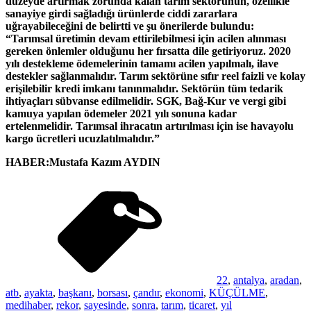
düzeyde artırmak zorunda kalan tarım sektörünün, özellikle
sanayiye girdi sağladığı ürünlerde ciddi zararlara
uğrayabileceğini de belirtti ve şu önerilerde bulundu:
“Tarımsal üretimin devam ettirilebilmesi için acilen alınması
gereken önlemler olduğunu her fırsatta dile getiriyoruz. 2020
yılı destekleme ödemelerinin tamamı acilen yapılmalı, ilave
destekler sağlanmalıdır. Tarım sektörüne sıfır reel faizli ve kolay
erişilebilir kredi imkanı tanınmalıdır. Sektörün tüm tedarik
ihtiyaçları sübvanse edilmelidir. SGK, Bağ-Kur ve vergi gibi
kamuya yapılan ödemeler 2021 yılı sonuna kadar
ertelenmelidir. Tarımsal ihracatın artırılması için ise havayolu
kargo ücretleri ucuzlatılmalıdır.”
HABER:Mustafa Kazım AYDIN
22
,
antalya
,
aradan
,
atb
,
ayakta
,
başkanı
,
borsası
,
çandır
,
ekonomi
,
KÜÇÜLME
,
medihaber
,
rekor
,
sayesinde
,
sonra
,
tarım
,
ticaret
,
yıl