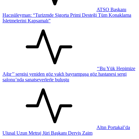
ATSO Başkanı
Hacısüleyman: “Turizmde Sigorta Primi Desteği Tüm Konaklama
İşletmelerini Kapsamalı”
‘‘Bu Yük Hepimize
Ağır’’ sergisi yeniden göz vakfı bayrampaşa göz hastanesi sergi
salonu’nda sanatseverlerle buluştu
Altın Portakal’da
Ulusal Uzun Metraj Jüri Başkanı Derviş Zaim