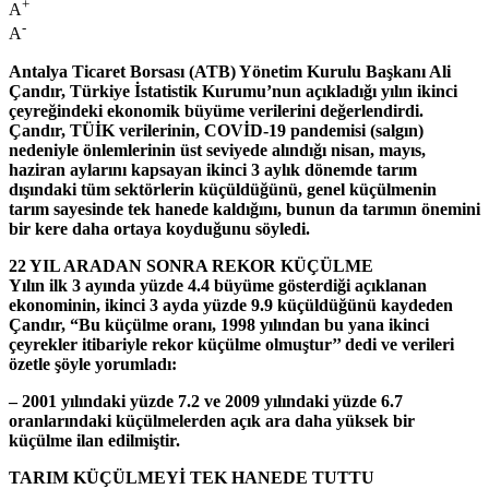
+
A
-
A
Antalya Ticaret Borsası (ATB) Yönetim Kurulu Başkanı Ali
Çandır, Türkiye İstatistik Kurumu’nun açıkladığı yılın ikinci
çeyreğindeki ekonomik büyüme verilerini değerlendirdi.
Çandır, TÜİK verilerinin, COVİD-19 pandemisi (salgın)
nedeniyle önlemlerinin üst seviyede alındığı nisan, mayıs,
haziran aylarını kapsayan ikinci 3 aylık dönemde tarım
dışındaki tüm sektörlerin küçüldüğünü, genel küçülmenin
tarım sayesinde tek hanede kaldığını, bunun da tarımın önemini
bir kere daha ortaya koyduğunu söyledi.
22 YIL ARADAN SONRA REKOR KÜÇÜLME
Yılın ilk 3 ayında yüzde 4.4 büyüme gösterdiği açıklanan
ekonominin, ikinci 3 ayda yüzde 9.9 küçüldüğünü kaydeden
Çandır, “Bu küçülme oranı, 1998 yılından bu yana ikinci
çeyrekler itibariyle rekor küçülme olmuştur’’ dedi ve verileri
özetle şöyle yorumladı:
– 2001 yılındaki yüzde 7.2 ve 2009 yılındaki yüzde 6.7
oranlarındaki küçülmelerden açık ara daha yüksek bir
küçülme ilan edilmiştir.
TARIM KÜÇÜLMEYİ TEK HANEDE TUTTU