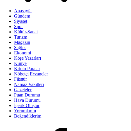
Anasayfa
Gündem
Siyaset
Spor
Kültür-Sanat
Turizm
Magazin
Sağlık
Ekonomi
Köşe Yazarları
Künye
Kripto Paralar
Nöbetçi Eczaneler
Fikstür
Namaz Vakitleri
Gazeteler
Puan Durumu
Hava Durumu
İçerik Oluştur
Yorumlarım
Beğendiklerim