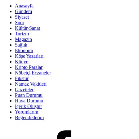
Anasayfa
Gündem
Siyaset
Spor
Kültür-Sanat
Turizm
Magazin
Sağlık
Ekonomi
Köşe Yazarları
Künye
Kripto Paralar
Nöbetçi Eczaneler
Fikstür
Namaz Vakitleri
Gazeteler
Puan Durumu
Hava Durumu
İçerik Oluştur
Yorumlarım
Beğendiklerim