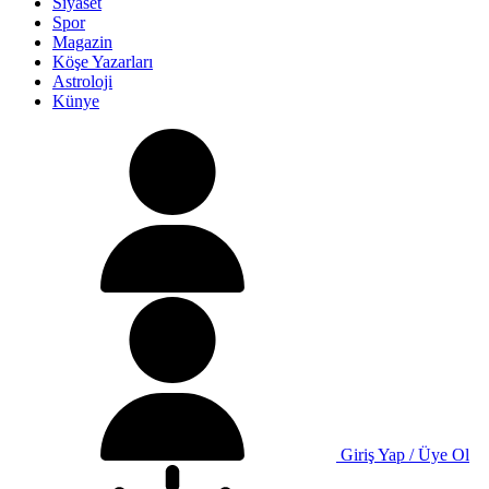
Siyaset
Spor
Magazin
Köşe Yazarları
Astroloji
Künye
Giriş Yap / Üye Ol