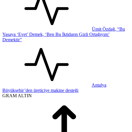
Ümit Özdağ, “Bu
Yasaya ‘Evet’ Demek, ‘Ben Bu İktidarın Gizli Ortağıyım’
Demektir”
Antalya
Büyükşehir’den üreticiye makine desteği
GRAM ALTIN