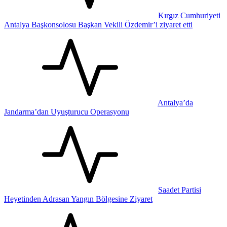
Kırgız Cumhuriyeti
Antalya Başkonsolosu Başkan Vekili Özdemir’i ziyaret etti
Antalya’da
Jandarma’dan Uyuşturucu Operasyonu
Saadet Partisi
Heyetinden Adrasan Yangın Bölgesine Ziyaret