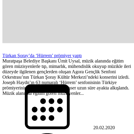
Türkan Şoray’da ‘Hürrem’ prömiyer yaptı
Muratpaşa Belediye Başkanı Ümit Uysal, müzik alanında eğitim
gören müzisyenlerle tıp, mimarlık, mühendislik okuyup müzikle ileri
düzeyde ilgilenen gençlerden oluşan Agora Gençlik Senfoni
Orkestrası’nın Türkan Şoray Kültür Merkezi’ndeki konserini izledi.
Joseph Haydn’ın 63 numaralı ‘Hürrem’ senfonisinin Türkiye
prömiyerinin de gerçekleştirdiği konser uzun süre ayakta alkışlandı.
Müzik alanında eğitim gören müzisyenler...
20.02.2020