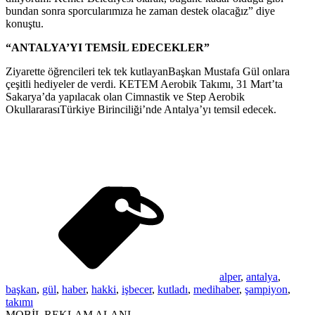
bundan sonra sporcularımıza he zaman destek olacağız” diye
konuştu.
“ANTALYA’YI TEMSİL EDECEKLER”
Ziyarette öğrencileri tek tek kutlayanBaşkan Mustafa Gül onlara
çeşitli hediyeler de verdi. KETEM Aerobik Takımı, 31 Mart’ta
Sakarya’da yapılacak olan Cimnastik ve Step Aerobik
OkullararasıTürkiye Birinciliği’nde Antalya’yı temsil edecek.
alper
,
antalya
,
başkan
,
gül
,
haber
,
hakki
,
işbecer
,
kutladı
,
medihaber
,
şampiyon
,
takımı
MOBİL REKLAM ALANI