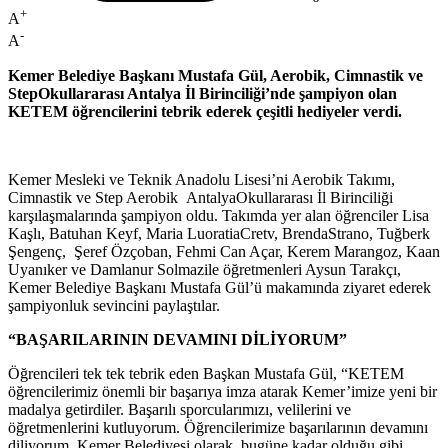
+
A
-
A
Kemer Belediye Başkanı Mustafa Gül, Aerobik, Cimnastik ve
StepOkullararası Antalya İl Birinciliği’nde şampiyon olan
KETEM öğrencilerini tebrik ederek çeşitli hediyeler verdi.
Kemer Mesleki ve Teknik Anadolu Lisesi’ni Aerobik Takımı,
Cimnastik ve Step Aerobik AntalyaOkullararası İl Birinciliği
karşılaşmalarında şampiyon oldu. Takımda yer alan öğrenciler Lisa
Kaşlı, Batuhan Keyf, Maria LuoratiaCretv, BrendaStrano, Tuğberk
Şengenç, Şeref Özçoban, Fehmi Can Açar, Kerem Marangoz, Kaan
Uyanıker ve Damlanur Solmazile öğretmenleri Aysun Tarakçı,
Kemer Belediye Başkanı Mustafa Gül’ü makamında ziyaret ederek
şampiyonluk sevincini paylaştılar.
“BAŞARILARININ DEVAMINI DİLİYORUM”
Öğrencileri tek tek tebrik eden Başkan Mustafa Gül, “KETEM
öğrencilerimiz önemli bir başarıya imza atarak Kemer’imize yeni bir
madalya getirdiler. Başarılı sporcularımızı, velilerini ve
öğretmenlerini kutluyorum. Öğrencilerimize başarılarının devamını
diliyorum. Kemer Belediyesi olarak, bugüne kadar olduğu gibi