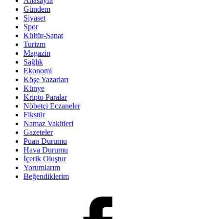
Anasayfa
Gündem
Siyaset
Spor
Kültür-Sanat
Turizm
Magazin
Sağlık
Ekonomi
Köşe Yazarları
Künye
Kripto Paralar
Nöbetçi Eczaneler
Fikstür
Namaz Vakitleri
Gazeteler
Puan Durumu
Hava Durumu
İçerik Oluştur
Yorumlarım
Beğendiklerim