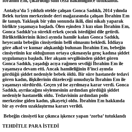
İbrahim Em, çıkarıldığı sulh ceza hakimliğince tutuklandı.
Antalya’da 5 yıldızlı otelde çalışan Gonca Sadıklı, 2014 yılında
Belek turizm merkezinde deri mağazasında çalışan İbrahim Em
ile tanıştı. Yaklaşık bir yılın sonunda ikili, dini nikah yaparak
birlikte yaşamaya başladı. Ölen eşinden 3 kızı olan İbrahim Em,
Gonca Sadıklı’ya sürekli erkek çocuk istediğini dile getirdi.
Birlikteliklerinin ikinci ayında hamile kalan Gonca Sadıklı,
heyecanla bebeğin cinsiyetinin belli olmasını bekledi. İddiaya
göre alkol ve kumar alışkanlığı bulunan İbrahim Em, bebeğin
cinsiyetinin kız olduğunun ortaya çıkmasıyla genç kadına şiddet
uygulamaya başladı. Her akşam sevgilisinden şiddet gören
Gonca Sadıklı, yaşadığı acıya rağmen sevdiği İbrahim Em ile
yaşamaya devam etti. Ancak hamileliğinin 8’inci ayında
gördüğü şiddet nedeniyle bebek öldü. Bir süre hastanede tedavi
gören kadın, ilişkilerinin düzeleceği umuduyla İbrahim Em ile
yaşamayı sürdürdü. Geçen yıl ise ayrılmaya karar verdi. Gonca
Sadıklı, ayrılacağını söylemesinin ardından gördüğü şiddet
nedeniyle hastanelik oldu. Tedavisinin ardından polis
merkezine giden kadın, şikayetçi oldu. İbrahim Em hakkında
bir ay evden uzaklaştırma kararı verildi.
Bebeğin cinsiyeti kız çıkınca işkence yapan ‘zorba’ tutuklandı
TEHDİTLE PARA İSTEDİ