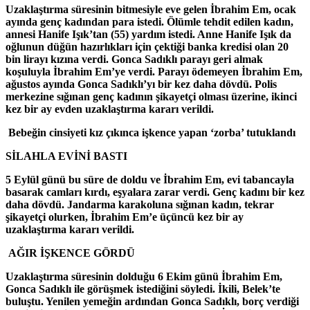
Uzaklaştırma süresinin bitmesiyle eve gelen İbrahim Em, ocak
ayında genç kadından para istedi. Ölümle tehdit edilen kadın,
annesi Hanife Işık’tan (55) yardım istedi. Anne Hanife Işık da
oğlunun düğün hazırlıkları için çektiği banka kredisi olan 20
bin lirayı kızına verdi. Gonca Sadıklı parayı geri almak
koşuluyla İbrahim Em’ye verdi. Parayı ödemeyen İbrahim Em,
ağustos ayında Gonca Sadıklı’yı bir kez daha dövdü. Polis
merkezine sığınan genç kadının şikayetçi olması üzerine, ikinci
kez bir ay evden uzaklaştırma kararı verildi.
Bebeğin cinsiyeti kız çıkınca işkence yapan ‘zorba’ tutuklandı
SİLAHLA EVİNİ BASTI
5 Eylül günü bu süre de doldu ve İbrahim Em, evi tabancayla
basarak camları kırdı, eşyalara zarar verdi. Genç kadını bir kez
daha dövdü. Jandarma karakoluna sığınan kadın, tekrar
şikayetçi olurken, İbrahim Em’e üçüncü kez bir ay
uzaklaştırma kararı verildi.
AĞIR İŞKENCE GÖRDÜ
Uzaklaştırma süresinin dolduğu 6 Ekim günü İbrahim Em,
Gonca Sadıklı ile görüşmek istediğini söyledi. İkili, Belek’te
buluştu. Yenilen yemeğin ardından Gonca Sadıklı, borç verdiği