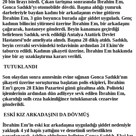
20 bin lirayı istedi. Çıkan tartışma sonrasında İbrahim Em,
Gonca Sadıklı’yı otomobilde dövdü. Başına aldığı yumruk
darbeleriyle bayılan kadını bir arkadaşının evine götüren
İbrahim Em, 3 gün boyunca burada ağır şiddet uyguladı. Genç
kadının bilincini yitirmesi üzerine İbrahim Em, bir arkadaşını
çağırarak, hastaneye gönderdi. Beyin kanaması geçirdiği
belirlenen Sadıklı, sevk edildiği Antalya Atatürk Devlet
Hastanesi’nde ameliyata alındı. Başına 28 dikiş atıldı. Sadıklı,
beyin cerrahi servisindeki tedavisinin ardından 24 Ekim’de
taburcu edildi. Kadının şikayeti üzerine, İbrahim Em hakkında
yine bir ay uzaklaştırma kararı verildi.
TUTUKLANDI
Son olaydan sonra annesinin evine sığınan Gonca Sadıklı’nın
şikayeti üzerine soruşturma başlatan polis ekipleri, İbrahim
Em’i geçen 28 Ekim Pazartesi günü gözaltına aldı. Polisteki
işlemlerinin ardından dün adliyeye sevk edilen İbrahim Em,
çıkarıdığı sulh ceza hakimliğince tutuklanarak cezaevine
gönderildi.
ESKİ KIZ ARKADAŞINI DA DÖVMÜŞ
İbrahim Em’in eski kız arkadaşına uyguladığı şiddet nedeniyle
yaklaşık 4 yıl hapis yattığını ve denetimli serbestlikten
yararlanarak, tahliye olduğunu belirten Gonca Sadıklı, Eksi kız