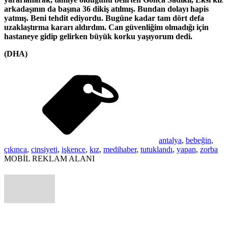
arkadaşının da başına 36 dikiş atılmış. Bundan dolayı hapis
yatmış. Beni tehdit ediyordu. Bugüne kadar tam dört defa
uzaklaştırma kararı aldırdım. Can güvenliğim olmadığı için
hastaneye gidip gelirken büyük korku yaşıyorum dedi.
(DHA)
antalya
,
bebeğin
,
çıkınca
,
cinsiyeti
,
işkence
,
kız
,
medihaber
,
tutuklandı
,
yapan
,
zorba
MOBİL REKLAM ALANI