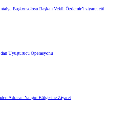
ntalya Başkonsolosu Başkan Vekili Özdemir’i ziyaret etti
’dan Uyuşturucu Operasyonu
inden Adrasan Yangın Bölgesine Ziyaret