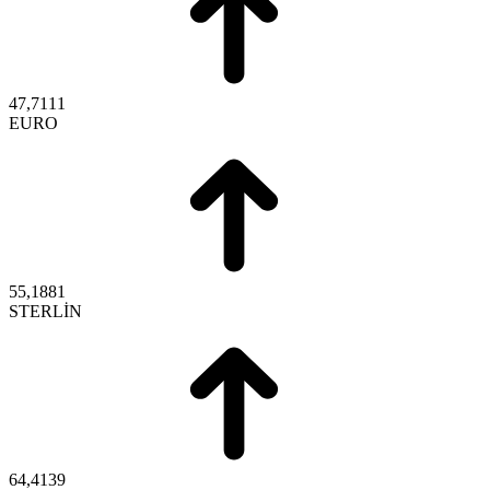
47,7111
EURO
55,1881
STERLİN
64,4139