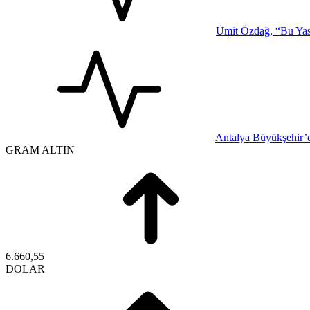
Ümit Özdağ, “Bu Yasa
Antalya Büyükşehir’d
GRAM ALTIN
6.660,55
DOLAR