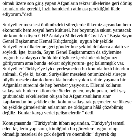
olmak üzere son giriş yapan Afganların tekrar ülkelerine geri dönüş
konularında gerekli, hızlı hamlelerin atılması gerektiğini ifade
ediyorum.”dedi.
Suriyeliler meselesi önümüzdeki süreçlerde ülkemiz açısından hem
ekonomik hem sosyal hem kültürel, her boyutuyla sıkıntı yaratacak
bir konudur diyen CHP Antalya Milletvekili Cavit Arı “Başta Sayın
Genel Başkanımız Kemal Kılıçdaroğlu, uygun bir şekilde
Suriyelilerin ülkelerine geri gönderilme şeklini defalarca anlattı ve
söyledi. İşte, burada, Sayın Genel Başkanımızın da söylemine
uygun bir anlayışa dönük bir düşünce içerisinde olduğunuzu
görüyorum ama bunda -tekrar söylüyorum- geç kalınmışlık var.
Suriyeliler Türkiye’ye iyice yerleşmeden bu konuda hızlı bir adım
atılmalı. Öyle ki, bakın, Suriyeliler meselesi önümüzdeki süreçte
büyük mesele olarak durmakla beraber yakın tarihte yaşanan bir
Afganlılar sürecini de hep beraber yaşıyoruz. Ellerini kollarını
sallayarak binlerce kilometre öteden gelen,boylu poslu, belli yaş
grubundaki erkeklerden oluşan bu Afganistanlıların sınır
kapılarından bu şekilde elini kolunu sallayarak geçmeleri ve ülkeye
bu şekilde girmelerinin anlamının ne olduğunu hâlâ çözebilmiş
değiliz. Bunlar kaygı verici gelişmelerdir.” dedi.
Konuşmasında “Türkiye’nin itibarı açısından, Türkiye’yi temsil
eden kişilerin yapısının, kimliğinin bu görevlere uygun olup
olmadığı meselesi de çok değerli ve önemlidir.” diyerek dış