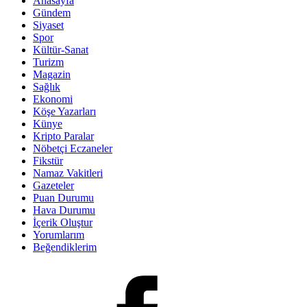
Anasayfa
Gündem
Siyaset
Spor
Kültür-Sanat
Turizm
Magazin
Sağlık
Ekonomi
Köşe Yazarları
Künye
Kripto Paralar
Nöbetçi Eczaneler
Fikstür
Namaz Vakitleri
Gazeteler
Puan Durumu
Hava Durumu
İçerik Oluştur
Yorumlarım
Beğendiklerim