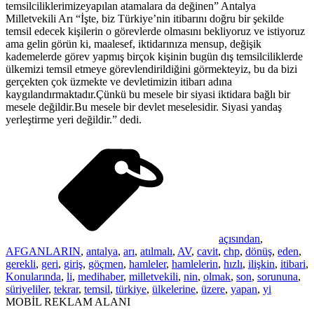
temsilciliklerimizeyapılan atamalara da değinen” Antalya
Milletvekili Arı “İşte, biz Türkiye’nin itibarını doğru bir şekilde
temsil edecek kişilerin o görevlerde olmasını bekliyoruz ve istiyoruz
ama gelin görün ki, maalesef, iktidarınıza mensup, değişik
kademelerde görev yapmış birçok kişinin bugün dış temsilciliklerde
ülkemizi temsil etmeye görevlendirildiğini görmekteyiz, bu da bizi
gerçekten çok üzmekte ve devletimizin itibarı adına
kaygılandırmaktadır.Çünkü bu mesele bir siyasi iktidara bağlı bir
mesele değildir.Bu mesele bir devlet meselesidir. Siyasi yandaş
yerleştirme yeri değildir.” dedi.
açısından
,
AFGANLARIN
,
antalya
,
arı
,
atılmalı
,
AV
,
cavit
,
chp
,
dönüş
,
eden
,
gerekli
,
geri
,
giriş
,
göçmen
,
hamleler
,
hamlelerin
,
hızlı
,
ilişkin
,
itibari
,
Konularında
,
li
,
medihaber
,
milletvekili
,
nin
,
olmak
,
son
,
sorununa
,
süriyeliler
,
tekrar
,
temsil
,
türkiye
,
ülkelerine
,
üzere
,
yapan
,
yi
MOBİL REKLAM ALANI