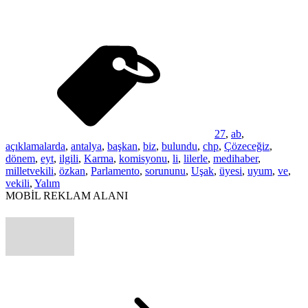
27
,
ab
,
açıklamalarda
,
antalya
,
başkan
,
biz
,
bulundu
,
chp
,
Çözeceğiz
,
dönem
,
eyt
,
ilgili
,
Karma
,
komisyonu
,
li
,
lilerle
,
medihaber
,
milletvekili
,
özkan
,
Parlamento
,
sorununu
,
Uşak
,
üyesi
,
uyum
,
ve
,
vekili
,
Yalım
MOBİL REKLAM ALANI