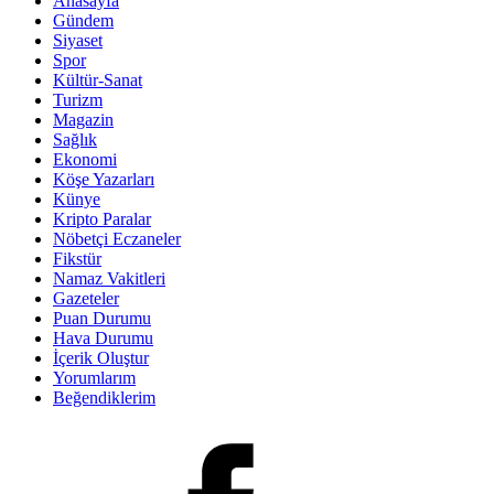
Anasayfa
Gündem
Siyaset
Spor
Kültür-Sanat
Turizm
Magazin
Sağlık
Ekonomi
Köşe Yazarları
Künye
Kripto Paralar
Nöbetçi Eczaneler
Fikstür
Namaz Vakitleri
Gazeteler
Puan Durumu
Hava Durumu
İçerik Oluştur
Yorumlarım
Beğendiklerim