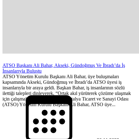
ATSO Başkanı Ali Bahar, Akseki, Gündoğmuş Ve İbradı’da İş
İnsanlarıyla Buluştu
ATSO Yönetim Kurulu Başkanı Ali Bahar, üye buluşmaları
kapsamında Akseki, Gündoğmuş ve İbradı’da ATSO üyesi iş
insanlarıyla bir araya geldi. Başkan Bahar, iş insanlarının sözlü
ilettiği talepleri dinleyerek, “Ortak akıl yürüterek çözüme ulaşmak
için çalışmalar yapacağız” dedi. Antalya Ticaret ve Sanayi Odası
(ATSO) Yönetim Kurulu Başkanı Ali Bahar, ATSO üye...