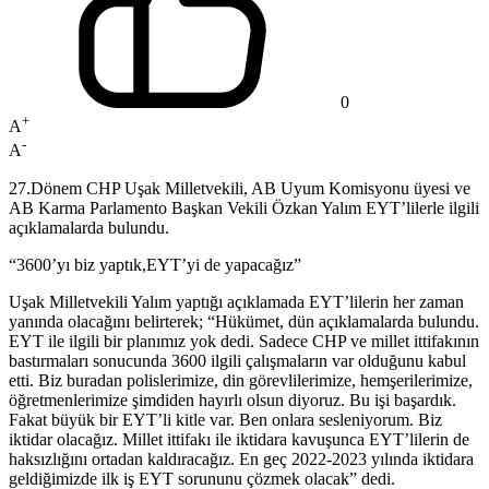
0
+
A
-
A
27.Dönem CHP Uşak Milletvekili, AB Uyum Komisyonu üyesi ve
AB Karma Parlamento Başkan Vekili Özkan Yalım EYT’lilerle ilgili
açıklamalarda bulundu.
“3600’yı biz yaptık,EYT’yi de yapacağız”
Uşak Milletvekili Yalım yaptığı açıklamada EYT’lilerin her zaman
yanında olacağını belirterek; “Hükümet, dün açıklamalarda bulundu.
EYT ile ilgili bir planımız yok dedi. Sadece CHP ve millet ittifakının
bastırmaları sonucunda 3600 ilgili çalışmaların var olduğunu kabul
etti. Biz buradan polislerimize, din görevlilerimize, hemşerilerimize,
öğretmenlerimize şimdiden hayırlı olsun diyoruz. Bu işi başardık.
Fakat büyük bir EYT’li kitle var. Ben onlara sesleniyorum. Biz
iktidar olacağız. Millet ittifakı ile iktidara kavuşunca EYT’lilerin de
haksızlığını ortadan kaldıracağız. En geç 2022-2023 yılında iktidara
geldiğimizde ilk iş EYT sorununu çözmek olacak” dedi.