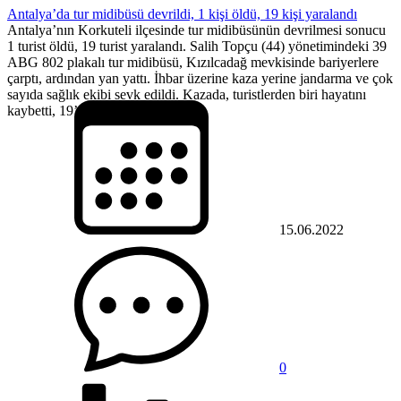
Antalya’da tur midibüsü devrildi, 1 kişi öldü, 19 kişi yaralandı
Antalya’nın Korkuteli ilçesinde tur midibüsünün devrilmesi sonucu
1 turist öldü, 19 turist yaralandı. Salih Topçu (44) yönetimindeki 39
ABG 802 plakalı tur midibüsü, Kızılcadağ mevkisinde bariyerlere
çarptı, ardından yan yattı. İhbar üzerine kaza yerine jandarma ve çok
sayıda sağlık ekibi sevk edildi. Kazada, turistlerden biri hayatını
kaybetti, 19’u da yaralandı....
15.06.2022
0