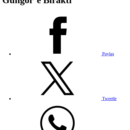
Güngör’e Bıraktı
Paylaş
Tweetle