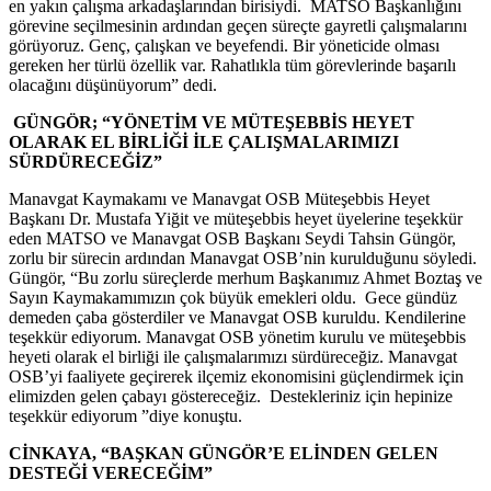
en yakın çalışma arkadaşlarından birisiydi. MATSO Başkanlığını
görevine seçilmesinin ardından geçen süreçte gayretli çalışmalarını
görüyoruz. Genç, çalışkan ve beyefendi. Bir yöneticide olması
gereken her türlü özellik var. Rahatlıkla tüm görevlerinde başarılı
olacağını düşünüyorum” dedi.
GÜNGÖR; “YÖNETİM VE MÜTEŞEBBİS HEYET
OLARAK EL BİRLİĞİ İLE ÇALIŞMALARIMIZI
SÜRDÜRECEĞİZ”
Manavgat Kaymakamı ve Manavgat OSB Müteşebbis Heyet
Başkanı Dr. Mustafa Yiğit ve müteşebbis heyet üyelerine teşekkür
eden MATSO ve Manavgat OSB Başkanı Seydi Tahsin Güngör,
zorlu bir sürecin ardından Manavgat OSB’nin kurulduğunu söyledi.
Güngör, “Bu zorlu süreçlerde merhum Başkanımız Ahmet Boztaş ve
Sayın Kaymakamımızın çok büyük emekleri oldu. Gece gündüz
demeden çaba gösterdiler ve Manavgat OSB kuruldu. Kendilerine
teşekkür ediyorum. Manavgat OSB yönetim kurulu ve müteşebbis
heyeti olarak el birliği ile çalışmalarımızı sürdüreceğiz. Manavgat
OSB’yi faaliyete geçirerek ilçemiz ekonomisini güçlendirmek için
elimizden gelen çabayı göstereceğiz. Destekleriniz için hepinize
teşekkür ediyorum ”diye konuştu.
CİNKAYA, “BAŞKAN GÜNGÖR’E ELİNDEN GELEN
DESTEĞİ VERECEĞİM”