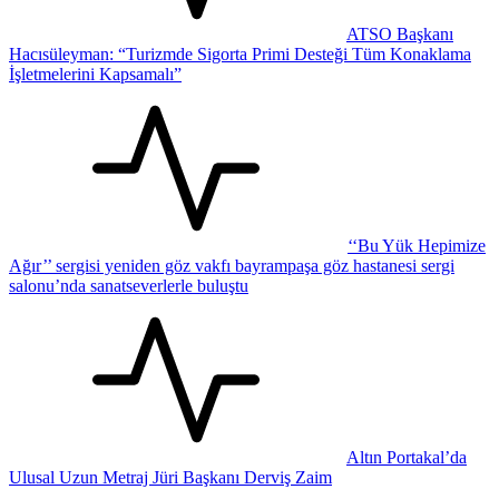
ATSO Başkanı
Hacısüleyman: “Turizmde Sigorta Primi Desteği Tüm Konaklama
İşletmelerini Kapsamalı”
‘‘Bu Yük Hepimize
Ağır’’ sergisi yeniden göz vakfı bayrampaşa göz hastanesi sergi
salonu’nda sanatseverlerle buluştu
Altın Portakal’da
Ulusal Uzun Metraj Jüri Başkanı Derviş Zaim