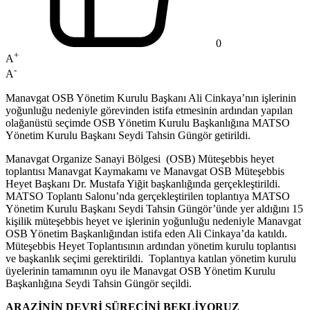
0
+
A
-
A
Manavgat OSB Yönetim Kurulu Başkanı Ali Cinkaya’nın işlerinin
yoğunluğu nedeniyle görevinden istifa etmesinin ardından yapılan
olağanüstü seçimde OSB Yönetim Kurulu Başkanlığına MATSO
Yönetim Kurulu Başkanı Seydi Tahsin Güngör getirildi.
Manavgat Organize Sanayi Bölgesi (OSB) Müteşebbis heyet
toplantısı Manavgat Kaymakamı ve Manavgat OSB Müteşebbis
Heyet Başkanı Dr. Mustafa Yiğit başkanlığında gerçekleştirildi.
MATSO Toplantı Salonu’nda gerçekleştirilen toplantıya MATSO
Yönetim Kurulu Başkanı Seydi Tahsin Güngör’ünde yer aldığını 15
kişilik müteşebbis heyet ve işlerinin yoğunluğu nedeniyle Manavgat
OSB Yönetim Başkanlığından istifa eden Ali Cinkaya’da katıldı.
Müteşebbis Heyet Toplantısının ardından yönetim kurulu toplantısı
ve başkanlık seçimi gerektirildi. Toplantıya katılan yönetim kurulu
üyelerinin tamamının oyu ile Manavgat OSB Yönetim Kurulu
Başkanlığına Seydi Tahsin Güngör seçildi.
ARAZİNİN DEVRİ SÜRECİNİ BEKLİYORUZ