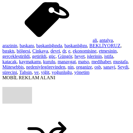
ali
,
antalya
,
arazinin
,
başkanı
,
başkanlığında
,
başkanlığını
,
BEKLİYORUZ
,
bıraktı
,
bölgesi
,
Cinkaya
,
devri
,
dr
,
e
,
ekonomisine
,
etmesinin
,
gerçekleştirildi
,
getirildi
,
güç
,
Güngör
,
heyet
,
işlerinin
,
istifa
,
katacak
,
kaymakamı
,
kurulu
,
manavgat
,
matso
,
medihaber
,
mustafa
,
Müteşebbis
,
nedeniylegörevinden
,
nin
,
organize
,
osb
,
sanayi
,
Seydi
,
sürecini
,
Tahsin
,
ve
,
yiğit
,
yoğunluğu
,
yönetim
MOBİL REKLAM ALANI