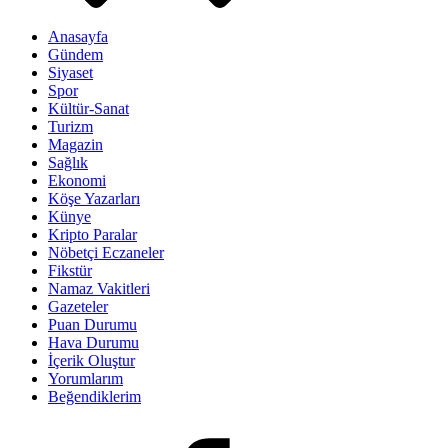
Anasayfa
Gündem
Siyaset
Spor
Kültür-Sanat
Turizm
Magazin
Sağlık
Ekonomi
Köşe Yazarları
Künye
Kripto Paralar
Nöbetçi Eczaneler
Fikstür
Namaz Vakitleri
Gazeteler
Puan Durumu
Hava Durumu
İçerik Oluştur
Yorumlarım
Beğendiklerim