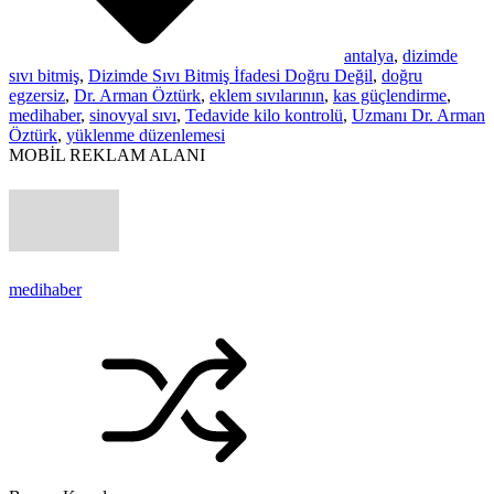
antalya
,
dizimde
sıvı bitmiş
,
Dizimde Sıvı Bitmiş İfadesi Doğru Değil
,
doğru
egzersiz
,
Dr. Arman Öztürk
,
eklem sıvılarının
,
kas güçlendirme
,
medihaber
,
sinovyal sıvı
,
Tedavide kilo kontrolü
,
Uzmanı Dr. Arman
Öztürk
,
yüklenme düzenlemesi
MOBİL REKLAM ALANI
medihaber