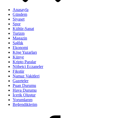
Anasayfa
Gündem
Siyaset
Spor
Kültür-Sanat
Turizm
Magazin
Sağlık
Ekonomi
Köşe Yazarları
Künye
Kripto Paralar
Nöbetçi Eczaneler
Fikstür
Namaz Vakitleri
Gazeteler
Puan Durumu
Hava Durumu
İçerik Oluştur
Yorumlarım
Beğendiklerim