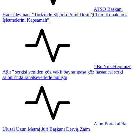
ATSO Başkanı
Hacısüleyman: “Turizmde Sigorta Primi Desteği Tüm Konaklama
İşletmelerini Kapsamalı”
‘‘Bu Yük Hepimize
Ağır’’ sergisi yeniden göz vakfı bayrampaşa göz hastanesi sergi
salonu’nda sanatseverlerle buluştu
Altın Portakal’da
Ulusal Uzun Metraj Jüri Başkanı Derviş Zaim