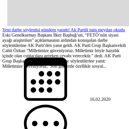
Yeni darbe söylentisi gündem yarattı! Ak Partili isim meydan okudu
Eski Genelkurmay Başkanı İlker Başbuğ’un, “FETÖ’nün siyasi
ayağı araştırılsın” açıklamasının ardından konuşulan darbe
söylentilerine AK Parti’den yanıt geldi. AK Parti Grup Başkanvekili
Cahit Özkan “Milletimize güveniyoruz. Milletimiz böyle hazırlık
içinde olan cuntacılara gereken cevabı verecektir.” dedi. AK Parti
Grup Başkanvekili Özkan’dan darbe söylentilerine yanıt:
Milletimize güveniyoruz, Son günlerde özellikle sosyal...
16.02.2020