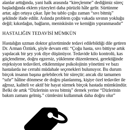
alanlar arttığında, yani halk arasında “kireçlenme” dediğimiz süreç
başladığında eklem yüzeyleri daha pürüzlü hâle gelir. Sürtünme
artar, ağrı ortaya çıkar. İşte bu tablo çoğu zaman “sıvı bitmiş”
şeklinde ifade edilir. Aslında problem çoğu vakada sıvının yokluğu
değil; kıkırdağın, bağların, menisküsün ve kemiğin yıpranmasıdır”
HASTALIĞIN TEDAVİSİ MÜMKÜN
Hastalığın uzman doktor gözetiminde tedavi edilebildiği dile getiren
Dr. Arman Öztürk, şöyle devam etti: “Çoğu hasta, sıvı bittiyse artık
yapılacak bir şey yok diye düşünüyor. Tedavide kilo kontrolü, kas
güçlendirme, doğru egzersiz, yüklenme düzenlemesi, gerektiğinde
enjeksiyon tedavileri, etkilenmişse psikolojinin yönetimi ve bazı
hastalarda ise cerrahi müdahale seçenekleri bulunuyor. Bu durum
birçok insanın başına gelebilecek bir süreçtir; ancak diz tamamen
“sıfır” hâline dönmese de doğru planlanmış, kişiye özel tedaviler ile
ağrısız, kaliteli ve aktif bir hayat sürmek birçok hastada mümkündür.
Belki de artık “Dizlerinin sıvısı bitmiş” demek yerine “Dizlerinin
bakım zamanı gelmiş.” cümlesini kullanmak daha doğru olur”