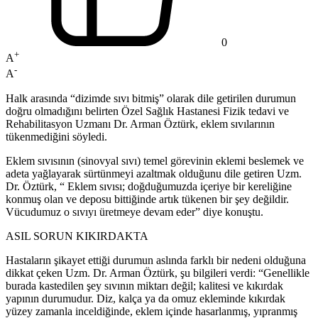
0
+
A
-
A
Halk arasında “dizimde sıvı bitmiş” olarak dile getirilen durumun
doğru olmadığını belirten Özel Sağlık Hastanesi Fizik tedavi ve
Rehabilitasyon Uzmanı Dr. Arman Öztürk, eklem sıvılarının
tükenmediğini söyledi.
Eklem sıvısının (sinovyal sıvı) temel görevinin eklemi beslemek ve
adeta yağlayarak sürtünmeyi azaltmak olduğunu dile getiren Uzm.
Dr. Öztürk, “ Eklem sıvısı; doğduğumuzda içeriye bir kereliğine
konmuş olan ve deposu bittiğinde artık tükenen bir şey değildir.
Vücudumuz o sıvıyı üretmeye devam eder” diye konuştu.
ASIL SORUN KIKIRDAKTA
Hastaların şikayet ettiği durumun aslında farklı bir nedeni olduğuna
dikkat çeken Uzm. Dr. Arman Öztürk, şu bilgileri verdi: “Genellikle
burada kastedilen şey sıvının miktarı değil; kalitesi ve kıkırdak
yapının durumudur. Diz, kalça ya da omuz ekleminde kıkırdak
yüzey zamanla inceldiğinde, eklem içinde hasarlanmış, yıpranmış