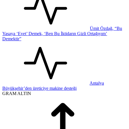
Ümit Özdağ, “Bu
Yasaya ‘Evet’ Demek, ‘Ben Bu İktidarın Gizli Ortağıyım’
Demektir”
Antalya
Büyükşehir’den üreticiye makine desteği
GRAM ALTIN