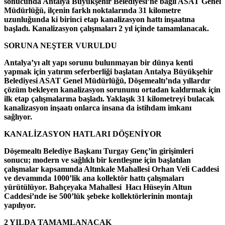
sonucunda Antalya Büyükşehir Belediyesi’ne bağlı ASAT Genel
Müdürlüğü, ilçenin farklı noktalarında 31 kilometre
uzunluğunda ki birinci etap kanalizasyon hattı inşaatına
başladı. Kanalizasyon çalışmaları 2 yıl içinde tamamlanacak.
SORUNA NEŞTER VURULDU
Antalya’yı alt yapı sorunu bulunmayan bir dünya kenti
yapmak için yatırım seferberliği başlatan Antalya Büyükşehir
Belediyesi ASAT Genel Müdürlüğü, Döşemealtı’nda yıllardır
çözüm bekleyen kanalizasyon sorununu ortadan kaldırmak için
ilk etap çalışmalarına başladı. Yaklaşık 31 kilometreyi bulacak
kanalizasyon inşaatı onlarca insana da istihdam imkanı
sağlıyor.
KANALİZASYON HATLARI DÖŞENİYOR
Döşemealtı Belediye Başkanı Turgay Genç’in girişimleri
sonucu; modern ve sağlıklı bir kentleşme için başlatılan
çalışmalar kapsamında Altınkale Mahallesi Orhan Veli Caddesi
ve devamında 1000’lik ana kollektör hattı çalışmaları
yürütülüyor. Bahçeyaka Mahallesi Hacı Hüseyin Altun
Caddesi’nde ise 500’lük şebeke kollektörlerinin montajı
yapılıyor.
2 YILDA TAMAMLANACAK