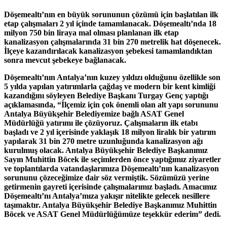
Döşemealtı’nın en büyük sorununun çözümü için başlatılan ilk
etap çalışmaları 2 yıl içinde tamamlanacak. Döşemealtı’nda 18
milyon 750 bin liraya mal olması planlanan ilk etap
kanalizasyon çalışmalarında 31 bin 270 metrelik hat döşenecek.
İlçeye kazandırılacak kanalizasyon şebekesi tamamlandıktan
sonra mevcut şebekeye bağlanacak.
Döşemealtı’nın Antalya’nın kuzey yıldızı olduğunu özellikle son
5 yılda yapılan yatırımlarla çağdaş ve modern bir kent kimliği
kazandığını söyleyen Belediye Başkanı Turgay Genç yaptığı
açıklamasında, “İlçemiz için çok önemli olan alt yapı sorununu
Antalya Büyükşehir Belediyemize bağlı ASAT Genel
Müdürlüğü yatırımı ile çözüyoruz. Çalışmaların ilk etabı
başladı ve 2 yıl içerisinde yaklaşık 18 milyon liralık bir yatırım
yapılarak 31 bin 270 metre uzunluğunda kanalizasyon ağı
kurulmuş olacak. Antalya Büyükşehir Belediye Başkanımız
Sayın Muhittin Böcek ile seçimlerden önce yaptığımız ziyaretler
ve toplantılarda vatandaşlarımıza Döşemealtı’nın kanalizasyon
sorununu çözeceğimize dair söz vermiştik. Sözümüzü yerine
getirmenin gayreti içerisinde çalışmalarımız başladı. Amacımız
Döşemealtı’nı Antalya’mıza yakışır nitelikte gelecek nesillere
taşımaktır. Antalya Büyükşehir Belediye Başkanımız Muhittin
Böcek ve ASAT Genel Müdürlüğümüze teşekkür ederim” dedi.