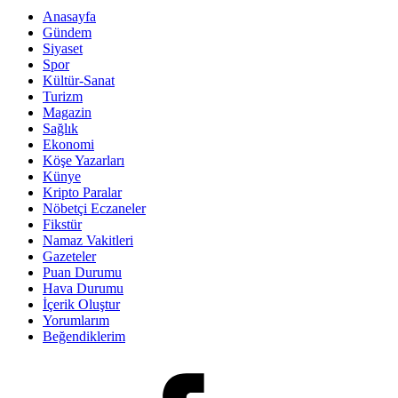
Anasayfa
Gündem
Siyaset
Spor
Kültür-Sanat
Turizm
Magazin
Sağlık
Ekonomi
Köşe Yazarları
Künye
Kripto Paralar
Nöbetçi Eczaneler
Fikstür
Namaz Vakitleri
Gazeteler
Puan Durumu
Hava Durumu
İçerik Oluştur
Yorumlarım
Beğendiklerim