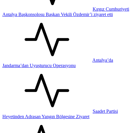
Kırgız Cumhuriyeti
Antalya Başkonsolosu Başkan Vekili Özdemir’i ziyaret etti
Antalya’da
Jandarma’dan Uyuşturucu Operasyonu
Saadet Partisi
Heyetinden Adrasan Yangın Bölgesine Ziyaret