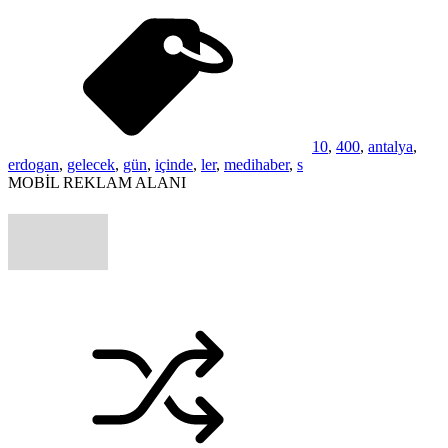
10
,
400
,
antalya
,
erdogan
,
gelecek
,
gün
,
içinde
,
ler
,
medihaber
,
s
MOBİL REKLAM ALANI