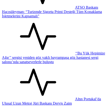
ATSO Başkanı
Hacısüleyman: “Turizmde Sigorta Primi Desteği Tüm Konaklama
İşletmelerini Kapsamalı”
‘‘Bu Yük Hepimize
Ağır’’ sergisi yeniden göz vakfı bayrampaşa göz hastanesi sergi
salonu’nda sanatseverlerle buluştu
Altın Portakal’da
Ulusal Uzun Metraj Jüri Başkanı Derviş Zaim