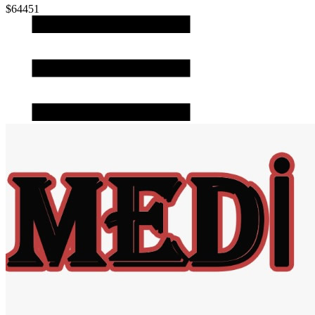
$64451