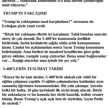
alıyoruz… Halkbank konusunun DA kısa sürede çözüleceğini
ümit ediyoruz.”
TRUMP’IN YAKLAŞIMI
“Trump’ın yaklaşımını nasıl karşıladınız?” sorusuna da
Erdoğan şöyle yanıt verdi:
“Böyle bir yaklaşım elbette iyi karşılanır. Tabii bundan sonraki
süreç de çok önemli. Bu S-400’ler konusunda özellikle
birilerinin, farklı kesimlerin sağda solda artık konuşmaması
lazım. Çünkü bu açıklamadan sonra Sayın Trump konumunu
belirlemiştir. Ama birileri de maalesef kendilerine göre gelin
güvey oldular, rastgele yazıp çiziyorlar. Buna umut bağlayanlar
var… Başlığı atıyorlar ama içinde bir şey yok.”
S-400’LERİN TESLİMAT TARİHİ
“Rusya’da ise tam aksine, S-400’lerle alakalı çok ciddi bir
eğitim çalışması yapıldı. O eğitim çalışmalarına katılanlar aynı
zamanda öğretmen konumundalar. Biz yola çıkmışız. Şurada
belki bir hafta, 10 gün içerisinde ilk serisi inmiş olacak. Böyle
bir noktadayız ve bu konuda her türlü hazırlık, tedbir vesaire
bitmiş. Bunu Trump’a açık açık ben de söyledim, Sayın Putin
de söyledi.”