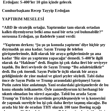
Erdoğan: S-400’ler 10 gün içinde gelecek
Cumhurbaşkanı Recep Tayyip Erdoğan
YAPTIRIM MESELESİ
“ABD ile stratejik ortağız. Yaptırımlar tam olarak ortadan
kalktı diyemiyoruz belki ama nasıl bir orta yol bulunabilir?”
sorusuna Erdoğan, şu ifadelerle yanıt verdi:
“Yaptırım derken; ‘Şu şu şu konuda yaptırım’ diye hiçbir şey
duymadık şu ana kadar. Sayın Trump ile telefon
görüşmelerimde, ikili olarak bir araya gelişlerimizde şu ana
kadar ‘Biz size şu yaptırımı yapacağız’ demedi. S-400’le ilgili
olarak da “Haklısın” dedi. Bugün işi çok daha ileri bir seviyeye
taşıdık. Bu ileri seviyede de Sayın Trump “Bu adaletsizliktir”
dedi. Bu çok önemli. Sayın Putin’le üçlü olarak bir araya
geldiğimizde de yine makul ve güzel şeyler söyledi. Tabi daha
önce de Sayın Putin ve Trump arasındaki görüşmeyi Sayın
Putin zaten bize anlatmıştı. Yani oralardaki görüşmelerde de bu
konu olumlu istikamette. Öyle zannediyorum ki herhangi bir
sıkıntı olmadan bu süreci aşacağız. Tabii bu arada Sayın
Trump’ın Türkiye ziyaretinin gerçekleşmesiyle ve iş konseyini
de yapmak suretiyle bu işi çok daha ileriye taşımış olacağız. Bu
arada biz bir de oradan THY olarak 100 tane Boeing uçağı