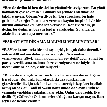
“Ben de dedim ki ben de sizi bu yönünüzle seviyorum. Bu yönü
hakikaten çok çok farklı. Bunları bu şekilde anlatması da
takdire şayan. Obama’ya diyor ki “Bu süreci sen bu hale
getirdin. Sen eğer Patriotları vermiş olsaydın bugün böyle bir
durum olmayacaktı. Ama sen vermedin. Kongre dedin, şu
dedin, bu dedin, işi buraya kadar sürükledin. Şu anda da
adaletli davranmaya mecburuz.”
“PARAYI VERDİK AMA MALIMIZI VERMİYORLAR”
“F-35’ler konusunda bir noktaya geldi, bu çok daha önemli. ‘1
milyar 400 milyon dolar para vermişler. Sen malını
vermiyorsun. Böyle anılmak da iyi bir şey değil’ dedi. Şimdi bu
parayı verdik ama malımızı bize vermiyorlar; ne böyle bir
tüccar olur ne de böyle bir müşteri.”
“Bunu da çok açık ve net söylemek bir insanın dürüstlüğüne
işaret eder. Bununla ilgili olarak da arkadaşlarımızı
görevlendirdik, işin takibini yapmak suretiyle kapıları inşallah
açmış olacaklar. Tabii ki S-400 konusunda da Sayın Putin’le
yanımda yaptıkları şakalaşmalar oldu. Onlar da güzeldi. (Ne
dediler?) (Gülerek) Onların neler olduğunu karıştırmayın. Bazı
şeyler de bende kalsın.”