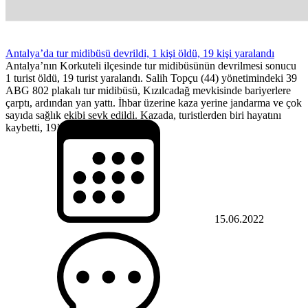
Antalya’da tur midibüsü devrildi, 1 kişi öldü, 19 kişi yaralandı
Antalya’nın Korkuteli ilçesinde tur midibüsünün devrilmesi sonucu
1 turist öldü, 19 turist yaralandı. Salih Topçu (44) yönetimindeki 39
ABG 802 plakalı tur midibüsü, Kızılcadağ mevkisinde bariyerlere
çarptı, ardından yan yattı. İhbar üzerine kaza yerine jandarma ve çok
sayıda sağlık ekibi sevk edildi. Kazada, turistlerden biri hayatını
kaybetti, 19’u da yaralandı....
15.06.2022