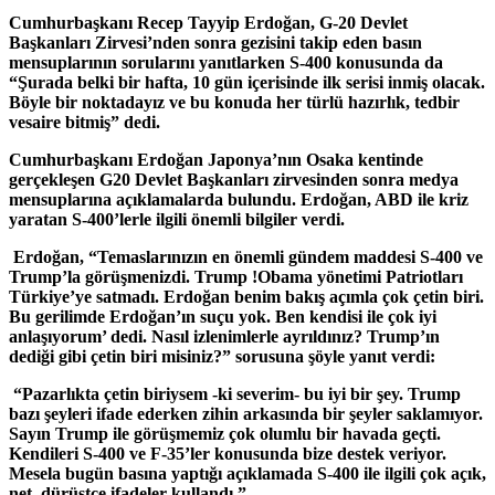
Cumhurbaşkanı Recep Tayyip Erdoğan, G-20 Devlet
Başkanları Zirvesi’nden sonra gezisini takip eden basın
mensuplarının sorularını yanıtlarken S-400 konusunda da
“Şurada belki bir hafta, 10 gün içerisinde ilk serisi inmiş olacak.
Böyle bir noktadayız ve bu konuda her türlü hazırlık, tedbir
vesaire bitmiş” dedi.
Cumhurbaşkanı Erdoğan Japonya’nın Osaka kentinde
gerçekleşen G20 Devlet Başkanları zirvesinden sonra medya
mensuplarına açıklamalarda bulundu. Erdoğan, ABD ile kriz
yaratan S-400’lerle ilgili önemli bilgiler verdi.
Erdoğan, “Temaslarınızın en önemli gündem maddesi S-400 ve
Trump’la görüşmenizdi. Trump !Obama yönetimi Patriotları
Türkiye’ye satmadı. Erdoğan benim bakış açımla çok çetin biri.
Bu gerilimde Erdoğan’ın suçu yok. Ben kendisi ile çok iyi
anlaşıyorum’ dedi. Nasıl izlenimlerle ayrıldınız? Trump’ın
dediği gibi çetin biri misiniz?” sorusuna şöyle yanıt verdi:
“Pazarlıkta çetin biriysem -ki severim- bu iyi bir şey. Trump
bazı şeyleri ifade ederken zihin arkasında bir şeyler saklamıyor.
Sayın Trump ile görüşmemiz çok olumlu bir havada geçti.
Kendileri S-400 ve F-35’ler konusunda bize destek veriyor.
Mesela bugün basına yaptığı açıklamada S-400 ile ilgili çok açık,
net, dürüstçe ifadeler kullandı.”