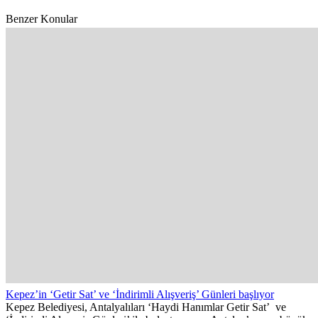
Benzer Konular
Kepez’in ‘Getir Sat’ ve ‘İndirimli Alışveriş’ Günleri başlıyor
Kepez Belediyesi, Antalyalıları ‘Haydi Hanımlar Getir Sat’ ve