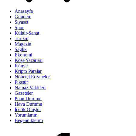
Anasayfa
Gündem
Siyaset
Spor
Kültür-Sanat
Turizm
Magazin
Sağlık
Ekonomi
Köşe Yazarları
Künye
Kripto Paralar
Nöbetçi Eczaneler
Fikstür
Namaz Vakitleri
Gazeteler
Puan Durumu
Hava Durumu
İçerik Oluştur
Yorumlarım
Beğendiklerim