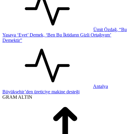
Ümit Özdağ, “Bu
Yasaya ‘Evet’ Demek, ‘Ben Bu İktidarın Gizli Ortağıyım’
Demektir”
Antalya
Büyükşehir’den üreticiye makine desteği
GRAM ALTIN