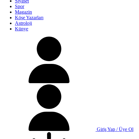
Siyaset
Spor
Magazin
Köşe Yazarları
Astroloji
Künye
Giriş Yap / Üye Ol