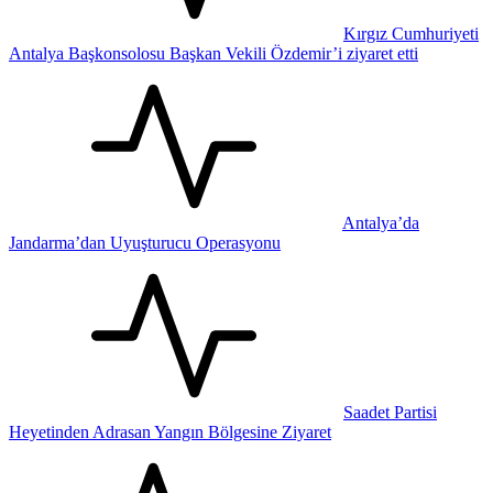
Kırgız Cumhuriyeti
Antalya Başkonsolosu Başkan Vekili Özdemir’i ziyaret etti
Antalya’da
Jandarma’dan Uyuşturucu Operasyonu
Saadet Partisi
Heyetinden Adrasan Yangın Bölgesine Ziyaret