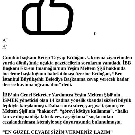
0
+
A
-
A
Cumhurbaşkanı Recep Tayyip Erdoğan, Ukrayna ziyaretinden
yurda dönüşünde uçakta gazetecilerin sorularını yanıtladı. İBB
Başkanı Ekrem İmamoğlu’nun Yeşim Meltem Şişli hakkında
inceleme başlattığının hatırlatılması üzerine Erdoğan, “Ben
İstanbul Büyükşehir Belediye Başkanına cevap verecek kadar
derece kaybına uğramadım” dedi.
İBB’nin Genel Sekreter Yardımcısı Yeşim Meltem Şişli’nin
İSMEK yöneticisi olan 14 kadına yönelik skandal sözleri büyük
tepkiyle karşılanmıştı. Daha sonra süreç yargıya taşınmış ve
Meltem Şişli’nin “hakaret”, “görevi kötüye kullanma”, “halkı
kin ve düşmanlığa tahrik veya aşağılama” suçlarından
cezalandırılması istemiyle suç duyurusunda bulunulmuştu.
“EN GÜZEL CEVABI SİZİN VERMENİZ LAZIM”