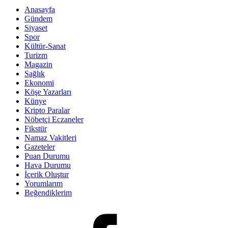
Anasayfa
Gündem
Siyaset
Spor
Kültür-Sanat
Turizm
Magazin
Sağlık
Ekonomi
Köşe Yazarları
Künye
Kripto Paralar
Nöbetçi Eczaneler
Fikstür
Namaz Vakitleri
Gazeteler
Puan Durumu
Hava Durumu
İçerik Oluştur
Yorumlarım
Beğendiklerim