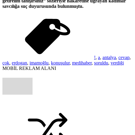
getirelim tanışırsınız” sözleriyle hakaretine uğrayan kadınlar
savcılığa suç duyurusunda bulunmuştu.
!
,
a
,
antalya
,
cevap
,
çok
,
erdogan
,
imamoğlu
,
konuşulur
,
medihaber
,
soruldu
,
verdiği
MOBİL REKLAM ALANI