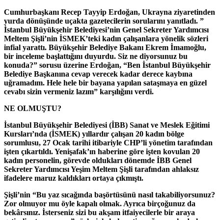
Cumhurbaşkanı Recep Tayyip Erdoğan, Ukrayna ziyaretinden
yurda dönüşünde uçakta gazetecilerin sorularını yanıtladı. ”
İstanbul Büyükşehir Belediyesi’nin Genel Sekreter Yardımcısı
Meltem Şişli’nin İSMEK’teki kadın çalışanlara yönelik sözleri
infial yarattı. Büyükşehir Belediye Bakanı Ekrem İmamoğlu,
bir inceleme başlattığını duyurdu. Siz ne diyorsunuz bu
konuda?” sorusu üzerine Erdoğan, “Ben İstanbul Büyükşehir
Belediye Başkanına cevap verecek kadar derece kaybına
uğramadım. Hele hele bir bayana yapılan sataşmaya en güzel
cevabı sizin vermeniz lazım” karşılığını verdi.
NE OLMUŞTU?
İstanbul Büyükşehir Belediyesi (İBB) Sanat ve Meslek Eğitimi
Kursları’nda (İSMEK) yıllardır çalışan 20 kadın bölge
sorumlusu, 27 Ocak tarihi itibariyle CHP’li yönetim tarafından
işten çıkartıldı. Yenişafak’ın haberine göre işten kovulan 20
kadın personelin, görevde oldukları dönemde İBB Genel
Sekreter Yardımcısı Yeşim Meltem Şişli tarafından ahlaksız
ifadelere maruz kaldıkları ortaya çıkmıştı.
Şişli’nin “Bu yaz sıcağında başörtüsünü nasıl takabiliyorsunuz?
Zor olmuyor mu öyle kapalı olmak. Ayrıca birçoğunuz da
bekârsınız. İsterseniz sizi bu akşam itfaiyecilerle bir araya