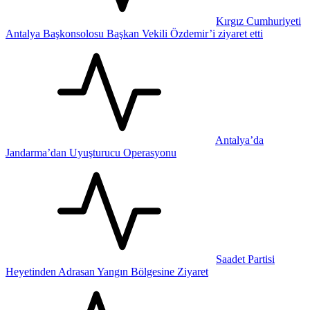
Kırgız Cumhuriyeti
Antalya Başkonsolosu Başkan Vekili Özdemir’i ziyaret etti
Antalya’da
Jandarma’dan Uyuşturucu Operasyonu
Saadet Partisi
Heyetinden Adrasan Yangın Bölgesine Ziyaret