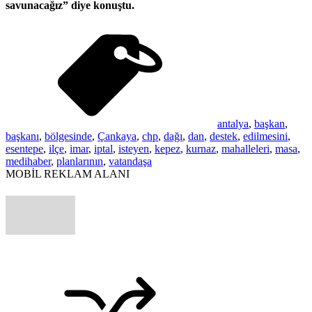
savunacağız” diye konuştu.
antalya
,
başkan
,
başkanı
,
bölgesinde
,
Çankaya
,
chp
,
dağı
,
dan
,
destek
,
edilmesini
,
esentepe
,
ilçe
,
imar
,
iptal
,
isteyen
,
kepez
,
kurnaz
,
mahalleleri
,
masa
,
medihaber
,
planlarının
,
vatandaşa
MOBİL REKLAM ALANI