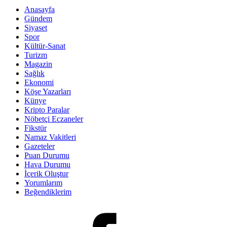
Anasayfa
Gündem
Siyaset
Spor
Kültür-Sanat
Turizm
Magazin
Sağlık
Ekonomi
Köşe Yazarları
Künye
Kripto Paralar
Nöbetçi Eczaneler
Fikstür
Namaz Vakitleri
Gazeteler
Puan Durumu
Hava Durumu
İçerik Oluştur
Yorumlarım
Beğendiklerim