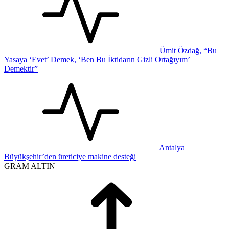
Ümit Özdağ, “Bu
Yasaya ‘Evet’ Demek, ‘Ben Bu İktidarın Gizli Ortağıyım’
Demektir”
Antalya
Büyükşehir’den üreticiye makine desteği
GRAM ALTIN