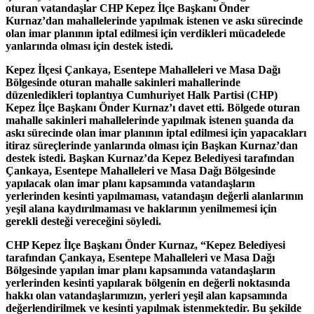
oturan vatandaşlar CHP Kepez İlçe Başkanı Önder
Kurnaz’dan mahallelerinde yapılmak istenen ve askı sürecinde
olan imar planının iptal edilmesi için verdikleri mücadelede
yanlarında olması için destek istedi.
Kepez İlçesi Çankaya, Esentepe Mahalleleri ve Masa Dağı
Bölgesinde oturan mahalle sakinleri mahallerinde
düzenledikleri toplantıya Cumhuriyet Halk Partisi (CHP)
Kepez İlçe Başkanı Önder Kurnaz’ı davet etti. Bölgede oturan
mahalle sakinleri mahallelerinde yapılmak istenen şuanda da
askı sürecinde olan imar planının iptal edilmesi için yapacakları
itiraz süreçlerinde yanlarında olması için Başkan Kurnaz’dan
destek istedi. Başkan Kurnaz’da Kepez Belediyesi tarafından
Çankaya, Esentepe Mahalleleri ve Masa Dağı Bölgesinde
yapılacak olan imar planı kapsamında vatandaşların
yerlerinden kesinti yapılmaması, vatandaşın değerli alanlarının
yeşil alana kaydırılmaması ve haklarının yenilmemesi için
gerekli desteği vereceğini söyledi.
CHP Kepez İlçe Başkanı Önder Kurnaz, “Kepez Belediyesi
tarafından Çankaya, Esentepe Mahalleleri ve Masa Dağı
Bölgesinde yapılan imar planı kapsamında vatandaşların
yerlerinden kesinti yapılarak bölgenin en değerli noktasında
hakkı olan vatandaşlarımızın, yerleri yeşil alan kapsamında
değerlendirilmek ve kesinti yapılmak istenmektedir. Bu şekilde