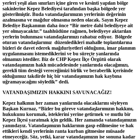
yerleri yeşil alan sınırları içine giren ve kesinti yapılan bölge
sakinlerine Kepez Belediyesi tarafından başka bölgede yer
gösterilmiştir. Buda vatandaşlarımızın yerlerinin değerinin
azalmasına ve mağdur olmasına neden olacak. Sayın Kepez
Belediye Başkanının daha önce “Bir metre dahi belediyeye ait
yer olmayacaktır.” taahhüdüne rağmen, belediyeye aktarılan
yerlerin bulunması vatandaşlarımızı rahatsız ediyor. Bölgede
oturan vatandaşlarımız düzenledikleri mahalle toplantılarına
bizleri de davet ederek mağduriyetleri olduğunu, imar planının
uygulanmasını istemediklerini ve bu süreçte yanlarında
olmamızı istediler. Biz de CHP Kepez İlçe Örgütü olarak
vatandaşımızın haklı mücadelesinde yanlarında olacağımızı,
gerekli tüm desteği vereceğimizi birlik ve beraberlik içerisinde
olduğumuz takdirde hiç bir vatandaşımızın hak kaybına
uğramayacağını söyledik” dedi.
VATANDAŞIMIZIN HAKKINI SAVUNACAĞIZ!
Kepez halkının her zaman yanlarında olacaklarını söyleyen
Başkan Kurnaz, “Bizler bu göreve vatandaşlarımızın hakkını,
hukukunu korumak, isteklerini yerine getirmek ve mutlu bir
Kepez İlçesi yaratmak için geldik. Her zamanda vatandaşımızın
yanındayız. Vatandaşımızın haklarının gasp edilmesine ve hak
ettikleri kendi yerlerinin ranta kurban gitmesine müsaade
etmeyeceğiz. Söz, yetki, karar vatandaşımızın ise sonuna kadar