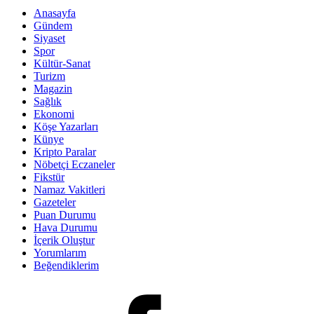
Anasayfa
Gündem
Siyaset
Spor
Kültür-Sanat
Turizm
Magazin
Sağlık
Ekonomi
Köşe Yazarları
Künye
Kripto Paralar
Nöbetçi Eczaneler
Fikstür
Namaz Vakitleri
Gazeteler
Puan Durumu
Hava Durumu
İçerik Oluştur
Yorumlarım
Beğendiklerim