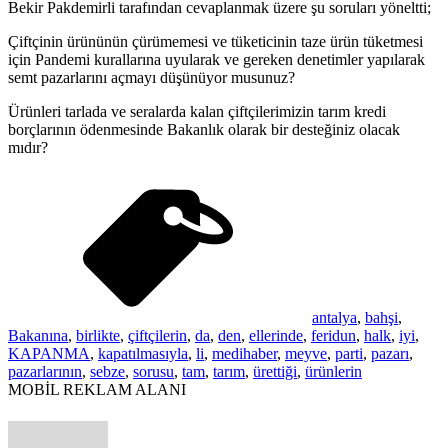
Bekir Pakdemirli tarafından cevaplanmak üzere şu soruları yöneltti;
Çiftçinin ürününün çürümemesi ve tüketicinin taze ürün tüketmesi
için Pandemi kurallarına uyularak ve gereken denetimler yapılarak
semt pazarlarını açmayı düşünüyor musunuz?
Ürünleri tarlada ve seralarda kalan çiftçilerimizin tarım kredi
borçlarının ödenmesinde Bakanlık olarak bir desteğiniz olacak
mıdır?
antalya
,
bahşi
,
Bakanına
,
birlikte
,
çiftçilerin
,
da
,
den
,
ellerinde
,
feridun
,
halk
,
iyi
,
KAPANMA
,
kapatılmasıyla
,
li
,
medihaber
,
meyve
,
parti
,
pazarı
,
pazarlarının
,
sebze
,
sorusu
,
tam
,
tarım
,
ürettiği
,
ürünlerin
MOBİL REKLAM ALANI