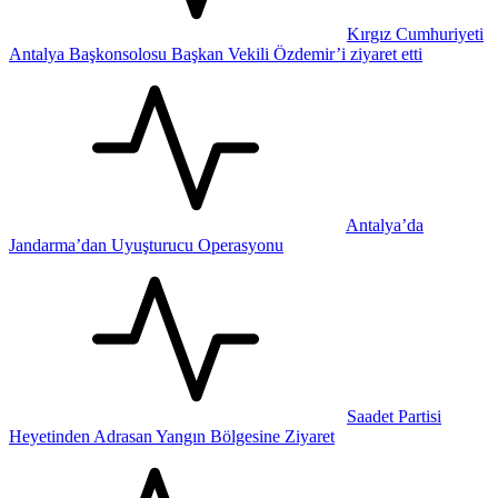
Kırgız Cumhuriyeti
Antalya Başkonsolosu Başkan Vekili Özdemir’i ziyaret etti
Antalya’da
Jandarma’dan Uyuşturucu Operasyonu
Saadet Partisi
Heyetinden Adrasan Yangın Bölgesine Ziyaret