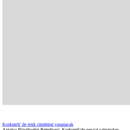
Korkuteli’ de renk cümbüşü yaşanacak
Antalya Büyükşehir Belediyesi, Korkuteli’de peyzaj çalışmaları