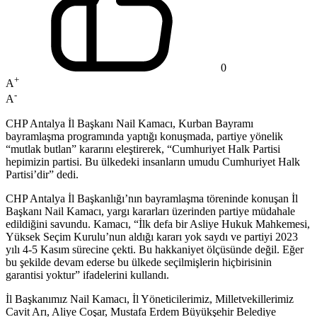
0
+
A
-
A
CHP Antalya İl Başkanı Nail Kamacı, Kurban Bayramı
bayramlaşma programında yaptığı konuşmada, partiye yönelik
“mutlak butlan” kararını eleştirerek, “Cumhuriyet Halk Partisi
hepimizin partisi. Bu ülkedeki insanların umudu Cumhuriyet Halk
Partisi’dir” dedi.
CHP Antalya İl Başkanlığı’nın bayramlaşma töreninde konuşan İl
Başkanı Nail Kamacı, yargı kararları üzerinden partiye müdahale
edildiğini savundu. Kamacı, “İlk defa bir Asliye Hukuk Mahkemesi,
Yüksek Seçim Kurulu’nun aldığı kararı yok saydı ve partiyi 2023
yılı 4-5 Kasım sürecine çekti. Bu hakkaniyet ölçüsünde değil. Eğer
bu şekilde devam ederse bu ülkede seçilmişlerin hiçbirisinin
garantisi yoktur” ifadelerini kullandı.
İl Başkanımız Nail Kamacı, İl Yöneticilerimiz, Milletvekillerimiz
Cavit Arı, Aliye Coşar, Mustafa Erdem Büyükşehir Belediye