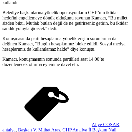
kullandı.
Belediye başkanlarına yönelik operasyonların CHP’nin iktidar
hedefini engellemeye dönük olduğunu savunan Kamacı, “Bu millet
sizden bıktı. Mutlak butlan değil de ne getirirseniz getirin, bu iktidar
sandık yoluyla gidecek” dedi.
Konuşmasında parti hesaplarına yönelik erişim sorunlarına da
değinen Kamacı, “Bugün hesaplarımız bloke edildi. Sosyal medya
hesaplarımız da kullanılamaz halde” diye konuştu.
Kamacı, konuşmasının sonunda partilileri saat 14.00’te
düzenlenecek oturma eylemine davet etti.
Aliye COŞAR
,
antalya
,
Başkan V. Mithat Aras
,
CHP Antalya İl Başkanı Nail