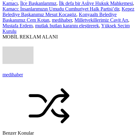
Kamacı
,
İlçe Başkanlarımız
,
İlk defa bir Asliye Hukuk Mahkemesi
,
Kamacı: İnsanlarımızın Umudu Cumhuriyet Halk Partisi’dir
,
Kepez
Belediye Başkanımız Mesut Kocagöz
,
Konyaaltı Belediye
Başkanımız Cem Kotan
,
medihaber
,
Milletvekillerimiz Cavit Arı
,
Mustafa Erdem
,
mutlak butlan kararını eleştirerek
,
Yüksek Seçim
Kurulu
MOBİL REKLAM ALANI
medihaber
Benzer Konular