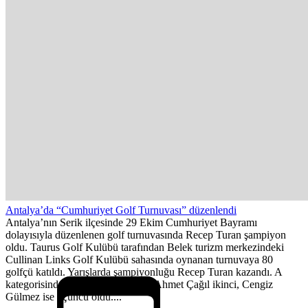
Antalya’da “Cumhuriyet Golf Turnuvası” düzenlendi
Antalya’nın Serik ilçesinde 29 Ekim Cumhuriyet Bayramı
dolayısıyla düzenlenen golf turnuvasında Recep Turan şampiyon
oldu. Taurus Golf Kulübü tarafından Belek turizm merkezindeki
Cullinan Links Golf Kulübü sahasında oynanan turnuvaya 80
golfçü katıldı. Yarışlarda şampiyonluğu Recep Turan kazandı. A
kategorisinde Şehmus Işık birinci, Ahmet Çağıl ikinci, Cengiz
Gülmez ise üçüncü oldu....