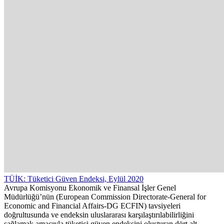
TÜİK: Tüketici Güven Endeksi, Eylül 2020
Avrupa Komisyonu Ekonomik ve Finansal İşler Genel
Müdürlüğü’nün (European Commission Directorate-General for
Economic and Financial Affairs-DG ECFIN) tavsiyeleri
doğrultusunda ve endeksin uluslararası karşılaştırılabilirliğini
sağlamak amacıyla tüketici güven endeksini oluşturan dört alt