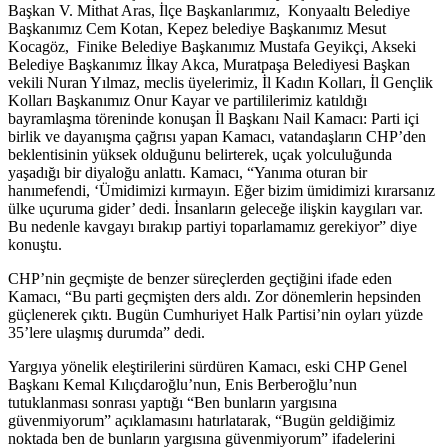
Başkan V. Mithat Aras, İlçe Başkanlarımız, Konyaaltı Belediye
Başkanımız Cem Kotan, Kepez belediye Başkanımız Mesut
Kocagöz, Finike Belediye Başkanımız Mustafa Geyikçi, Akseki
Belediye Başkanımız İlkay Akca, Muratpaşa Belediyesi Başkan
vekili Nuran Yılmaz, meclis üyelerimiz, İl Kadın Kolları, İl Gençlik
Kolları Başkanımız Onur Kayar ve partililerimiz katıldığı
bayramlaşma töreninde konuşan İl Başkanı Nail Kamacı: Parti içi
birlik ve dayanışma çağrısı yapan Kamacı, vatandaşların CHP’den
beklentisinin yüksek olduğunu belirterek, uçak yolculuğunda
yaşadığı bir diyaloğu anlattı. Kamacı, “Yanıma oturan bir
hanımefendi, ‘Ümidimizi kırmayın. Eğer bizim ümidimizi kırarsanız
ülke uçuruma gider’ dedi. İnsanların geleceğe ilişkin kaygıları var.
Bu nedenle kavgayı bırakıp partiyi toparlamamız gerekiyor” diye
konuştu.
CHP’nin geçmişte de benzer süreçlerden geçtiğini ifade eden
Kamacı, “Bu parti geçmişten ders aldı. Zor dönemlerin hepsinden
güçlenerek çıktı. Bugün Cumhuriyet Halk Partisi’nin oyları yüzde
35’lere ulaşmış durumda” dedi.
Yargıya yönelik eleştirilerini sürdüren Kamacı, eski CHP Genel
Başkanı Kemal Kılıçdaroğlu’nun, Enis Berberoğlu’nun
tutuklanması sonrası yaptığı “Ben bunların yargısına
güvenmiyorum” açıklamasını hatırlatarak, “Bugün geldiğimiz
noktada ben de bunların yargısına güvenmiyorum” ifadelerini