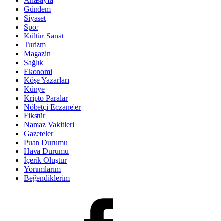
Anasayfa
Gündem
Siyaset
Spor
Kültür-Sanat
Turizm
Magazin
Sağlık
Ekonomi
Köşe Yazarları
Künye
Kripto Paralar
Nöbetçi Eczaneler
Fikstür
Namaz Vakitleri
Gazeteler
Puan Durumu
Hava Durumu
İçerik Oluştur
Yorumlarım
Beğendiklerim