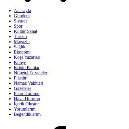
Anasayfa
Gündem
Siyaset
Spor
Kültür-Sanat
Turizm
Magazin
Sağlık
Ekonomi
Köşe Yazarları
Künye
Kripto Paralar
Nöbetçi Eczaneler
Fikstür
Namaz Vakitleri
Gazeteler
Puan Durumu
Hava Durumu
İçerik Oluştur
Yorumlarım
Beğendiklerim