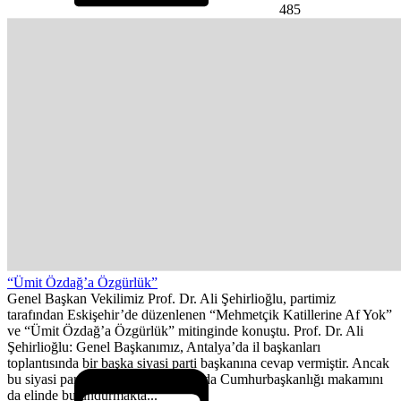
485
“Ümit Özdağ’a Özgürlük”
Genel Başkan Vekilimiz Prof. Dr. Ali Şehirlioğlu, partimiz
tarafından Eskişehir’de düzenlenen “Mehmetçik Katillerine Af Yok”
ve “Ümit Özdağ’a Özgürlük” mitinginde konuştu. Prof. Dr. Ali
Şehirlioğlu: Genel Başkanımız, Antalya’da il başkanları
toplantısında bir başka siyasi parti başkanına cevap vermiştir. Ancak
bu siyasi parti başkanı, aynı zamanda Cumhurbaşkanlığı makamını
da elinde bulundurmakta...