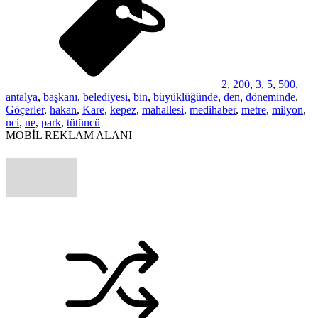
2
,
200
,
3
,
5
,
500
,
antalya
,
başkanı
,
belediyesi
,
bin
,
büyüklüğünde
,
den
,
döneminde
,
Göçerler
,
hakan
,
Kare
,
kepez
,
mahallesi
,
medihaber
,
metre
,
milyon
,
nci
,
ne
,
park
,
tütüncü
MOBİL REKLAM ALANI