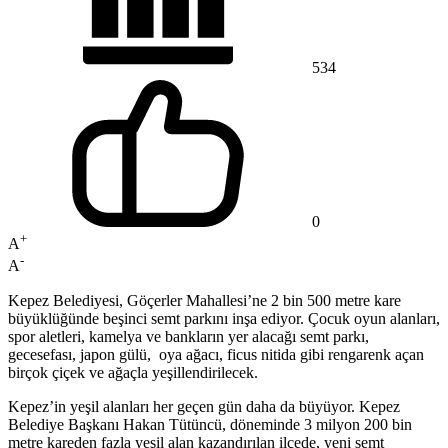
534
0
+
A
-
A
Kepez Belediyesi, Göçerler Mahallesi’ne 2 bin 500 metre kare
büyüklüğünde beşinci semt parkını inşa ediyor. Çocuk oyun alanları,
spor aletleri, kamelya ve bankların yer alacağı semt parkı,
gecesefası, japon gülü, oya ağacı, ficus nitida gibi rengarenk açan
birçok çiçek ve ağaçla yeşillendirilecek.
Kepez’in yeşil alanları her geçen gün daha da büyüyor. Kepez
Belediye Başkanı Hakan Tütüncü, döneminde 3 milyon 200 bin
metre kareden fazla yeşil alan kazandırılan ilçede, yeni semt