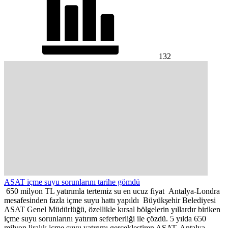
132
ASAT içme suyu sorunlarını tarihe gömdü
650 milyon TL yatırımla tertemiz su en ucuz fiyat Antalya-Londra
mesafesinden fazla içme suyu hattı yapıldı Büyükşehir Belediyesi
ASAT Genel Müdürlüğü, özellikle kırsal bölgelerin yıllardır biriken
içme suyu sorunlarını yatırım seferberliği ile çözdü. 5 yılda 650
milyon liralık içme suyu yatırımı gerçekleştiren ASAT, Antalya-