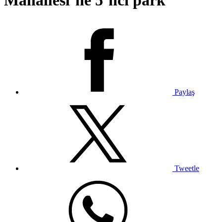
Mahallesi’ne 5’nci park
Paylaş
Tweetle