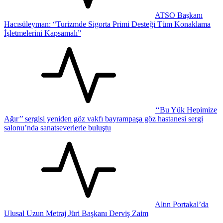
ATSO Başkanı
Hacısüleyman: “Turizmde Sigorta Primi Desteği Tüm Konaklama
İşletmelerini Kapsamalı”
‘‘Bu Yük Hepimize
Ağır’’ sergisi yeniden göz vakfı bayrampaşa göz hastanesi sergi
salonu’nda sanatseverlerle buluştu
Altın Portakal’da
Ulusal Uzun Metraj Jüri Başkanı Derviş Zaim