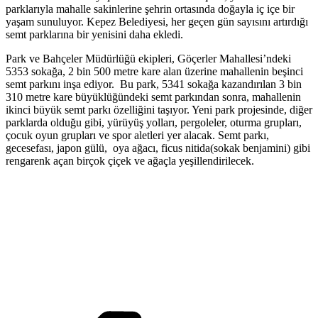
parklarıyla mahalle sakinlerine şehrin ortasında doğayla iç içe bir
yaşam sunuluyor. Kepez Belediyesi, her geçen gün sayısını artırdığı
semt parklarına bir yenisini daha ekledi.
Park ve Bahçeler Müdürlüğü ekipleri, Göçerler Mahallesi’ndeki
5353 sokağa, 2 bin 500 metre kare alan üzerine mahallenin beşinci
semt parkını inşa ediyor. Bu park, 5341 sokağa kazandırılan 3 bin
310 metre kare büyüklüğündeki semt parkından sonra, mahallenin
ikinci büyük semt parkı özelliğini taşıyor. Yeni park projesinde, diğer
parklarda olduğu gibi, yürüyüş yolları, pergoleler, oturma grupları,
çocuk oyun grupları ve spor aletleri yer alacak. Semt parkı,
gecesefası, japon gülü, oya ağacı, ficus nitida(sokak benjamini) gibi
rengarenk açan birçok çiçek ve ağaçla yeşillendirilecek.