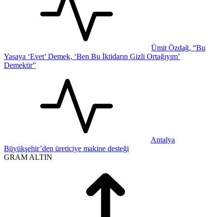
Ümit Özdağ, “Bu
Yasaya ‘Evet’ Demek, ‘Ben Bu İktidarın Gizli Ortağıyım’
Demektir”
Antalya
Büyükşehir’den üreticiye makine desteği
GRAM ALTIN