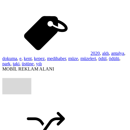
2020
,
aldı
,
antalya
,
dokuma
,
e
,
kent
,
kepez
,
medihaber
,
müze
,
müzeleri
,
ödül
,
ödülü
,
park
,
taki
,
üstüne
,
yılı
MOBİL REKLAM ALANI