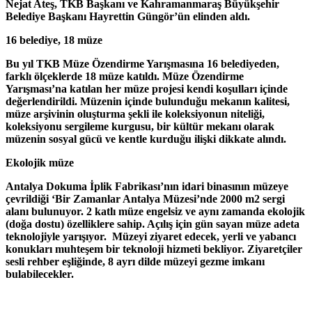
Nejat Ateş, TKB Başkanı ve Kahramanmaraş Büyükşehir
Belediye Başkanı Hayrettin Güngör’ün elinden aldı.
16 belediye, 18 müze
Bu yıl TKB Müze Özendirme Yarışmasına 16 belediyeden,
farklı ölçeklerde 18 müze katıldı. Müze Özendirme
Yarışması’na katılan her müze projesi kendi koşulları içinde
değerlendirildi. Müzenin içinde bulunduğu mekanın kalitesi,
müze arşivinin oluşturma şekli ile koleksiyonun niteliği,
koleksiyonu sergileme kurgusu, bir kültür mekanı olarak
müzenin sosyal gücü ve kentle kurduğu ilişki dikkate alındı.
Ekolojik müze
Antalya Dokuma İplik Fabrikası’nın idari binasının müzeye
çevrildiği ‘Bir Zamanlar Antalya Müzesi’nde 2000 m2 sergi
alanı bulunuyor. 2 katlı müze engelsiz ve aynı zamanda ekolojik
(doğa dostu) özelliklere sahip. Açılış için gün sayan müze adeta
teknolojiyle yarışıyor. Müzeyi ziyaret edecek, yerli ve yabancı
konukları muhteşem bir teknoloji hizmeti bekliyor. Ziyaretçiler
sesli rehber eşliğinde, 8 ayrı dilde müzeyi gezme imkanı
bulabilecekler.