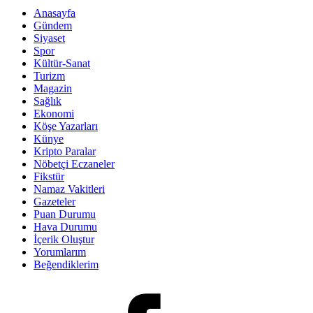
Anasayfa
Gündem
Siyaset
Spor
Kültür-Sanat
Turizm
Magazin
Sağlık
Ekonomi
Köşe Yazarları
Künye
Kripto Paralar
Nöbetçi Eczaneler
Fikstür
Namaz Vakitleri
Gazeteler
Puan Durumu
Hava Durumu
İçerik Oluştur
Yorumlarım
Beğendiklerim