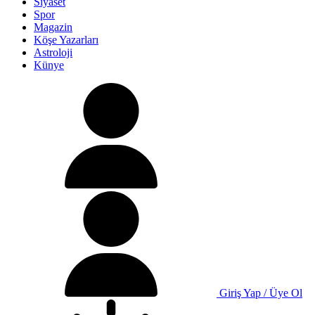
Siyaset
Spor
Magazin
Köşe Yazarları
Astroloji
Künye
Giriş Yap / Üye Ol