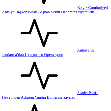
Kırgız Cumhuriyeti
Antalya Başkonsolosu Başkan Vekili Özdemir’i ziyaret etti
Antalya’da
Jandarma’dan Uyuşturucu Operasyonu
Saadet Partisi
Heyetinden Adrasan Yangın Bölgesine Ziyaret