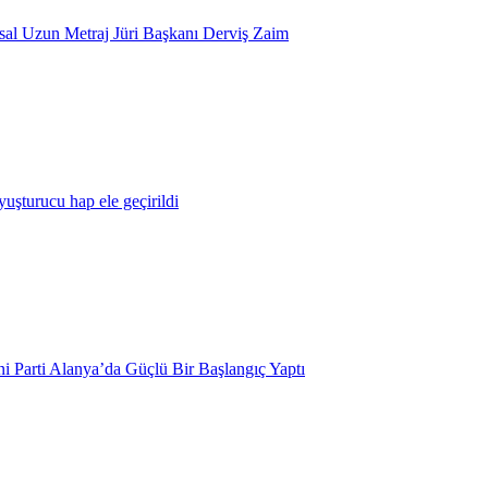
usal Uzun Metraj Jüri Başkanı Derviş Zaim
yuşturucu hap ele geçirildi
i Parti Alanya’da Güçlü Bir Başlangıç Yaptı