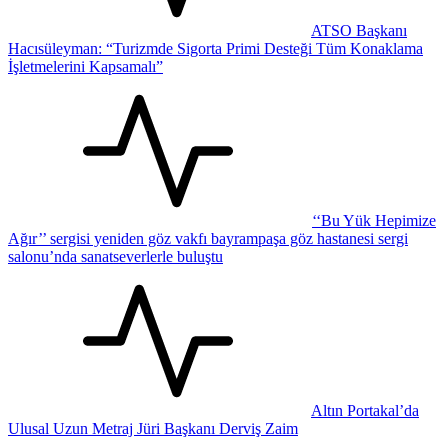
ATSO Başkanı
Hacısüleyman: “Turizmde Sigorta Primi Desteği Tüm Konaklama
İşletmelerini Kapsamalı”
‘‘Bu Yük Hepimize
Ağır’’ sergisi yeniden göz vakfı bayrampaşa göz hastanesi sergi
salonu’nda sanatseverlerle buluştu
Altın Portakal’da
Ulusal Uzun Metraj Jüri Başkanı Derviş Zaim