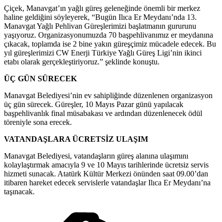
Çiçek, Manavgat’ın yağlı güreş geleneğinde önemli bir merkez
haline geldiğini söyleyerek, “Bugün Ilıca Er Meydanı’nda 13.
Manavgat Yağlı Pehlivan Güreşlerimizi başlatmanın gururunu
yaşıyoruz. Organizasyonumuzda 70 başpehlivanımız er meydanına
çıkacak, toplamda ise 2 bine yakın güreşçimiz mücadele edecek. Bu
yıl güreşlerimizi CW Enerji Türkiye Yağlı Güreş Ligi’nin ikinci
etabı olarak gerçekleştiriyoruz.” şeklinde konuştu.
ÜÇ GÜN SÜRECEK
Manavgat Belediyesi’nin ev sahipliğinde düzenlenen organizasyon
üç gün sürecek. Güreşler, 10 Mayıs Pazar günü yapılacak
başpehlivanlık final müsabakası ve ardından düzenlenecek ödül
töreniyle sona erecek.
VATANDAŞLARA ÜCRETSİZ ULAŞIM
Manavgat Belediyesi, vatandaşların güreş alanına ulaşımını
kolaylaştırmak amacıyla 9 ve 10 Mayıs tarihlerinde ücretsiz servis
hizmeti sunacak. Atatürk Kültür Merkezi önünden saat 09.00’dan
itibaren hareket edecek servislerle vatandaşlar Ilıca Er Meydanı’na
taşınacak.