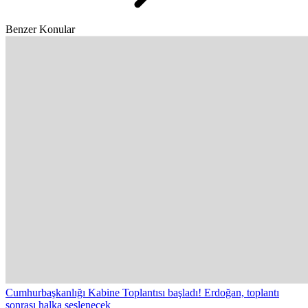
Benzer Konular
Cumhurbaşkanlığı Kabine Toplantısı başladı! Erdoğan, toplantı
sonrası halka seslenecek