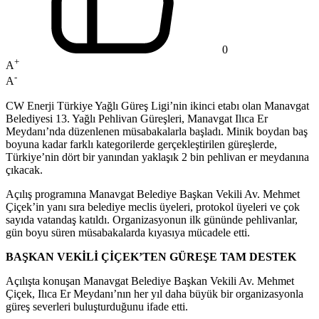
0
+
A
-
A
CW Enerji Türkiye Yağlı Güreş Ligi’nin ikinci etabı olan Manavgat
Belediyesi 13. Yağlı Pehlivan Güreşleri, Manavgat Ilıca Er
Meydanı’nda düzenlenen müsabakalarla başladı. Minik boydan baş
boyuna kadar farklı kategorilerde gerçekleştirilen güreşlerde,
Türkiye’nin dört bir yanından yaklaşık 2 bin pehlivan er meydanına
çıkacak.
Açılış programına Manavgat Belediye Başkan Vekili Av. Mehmet
Çiçek’in yanı sıra belediye meclis üyeleri, protokol üyeleri ve çok
sayıda vatandaş katıldı. Organizasyonun ilk gününde pehlivanlar,
gün boyu süren müsabakalarda kıyasıya mücadele etti.
BAŞKAN VEKİLİ ÇİÇEK’TEN GÜREŞE TAM DESTEK
Açılışta konuşan Manavgat Belediye Başkan Vekili Av. Mehmet
Çiçek, Ilıca Er Meydanı’nın her yıl daha büyük bir organizasyonla
güreş severleri buluşturduğunu ifade etti.