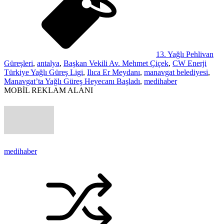
13. Yağlı Pehlivan
Güreşleri
,
antalya
,
Başkan Vekili Av. Mehmet Çiçek
,
CW Enerji
Türkiye Yağlı Güreş Ligi
,
Ilıca Er Meydanı
,
manavgat belediyesi
,
Manavgat’ta Yağlı Güreş Heyecanı Başladı
,
medihaber
MOBİL REKLAM ALANI
medihaber