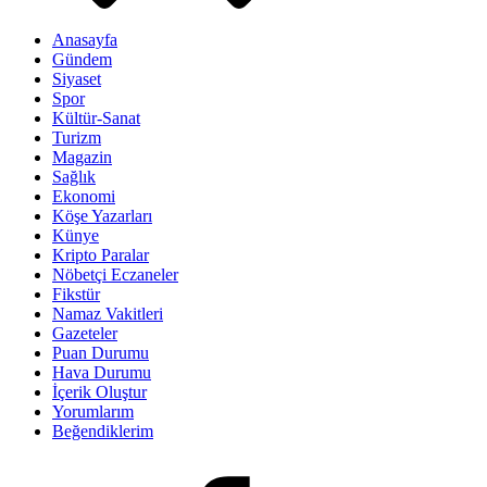
Anasayfa
Gündem
Siyaset
Spor
Kültür-Sanat
Turizm
Magazin
Sağlık
Ekonomi
Köşe Yazarları
Künye
Kripto Paralar
Nöbetçi Eczaneler
Fikstür
Namaz Vakitleri
Gazeteler
Puan Durumu
Hava Durumu
İçerik Oluştur
Yorumlarım
Beğendiklerim