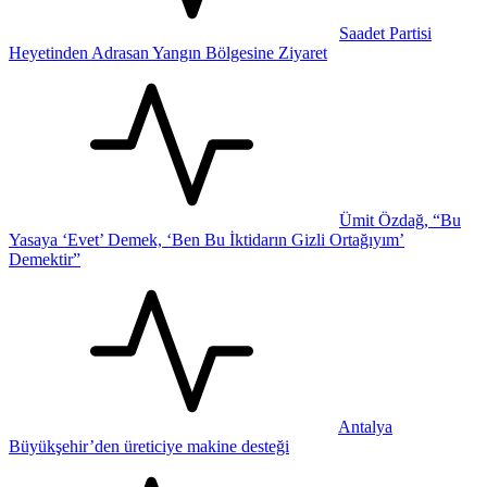
Saadet Partisi
Heyetinden Adrasan Yangın Bölgesine Ziyaret
Ümit Özdağ, “Bu
Yasaya ‘Evet’ Demek, ‘Ben Bu İktidarın Gizli Ortağıyım’
Demektir”
Antalya
Büyükşehir’den üreticiye makine desteği