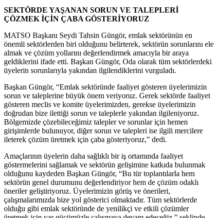
SEKTÖRDE YAŞANAN SORUN VE TALEPLERİ
ÇÖZMEK İÇİN ÇABA GÖSTERİYORUZ
MATSO Başkanı Seydi Tahsin Güngör, emlak sektörünün en
önemli sektörlerden biri olduğunu belirterek, sektörün sorunlarını ele
almak ve çözüm yollarını değerlendirmek amacıyla bir araya
geldiklerini ifade etti. Başkan Güngör, Oda olarak tüm sektörlerdeki
üyelerin sorunlarıyla yakından ilgilendiklerini vurguladı.
Başkan Güngör, “Emlak sektöründe faaliyet gösteren üyelerimizin
sorun ve taleplerine büyük önem veriyoruz. Gerek sektörde faaliyet
gösteren meclis ve komite üyelerimizden, gerekse üyelerimizin
doğrudan bize ilettiği sorun ve taleplerle yakından ilgileniyoruz.
Bölgemizde çözebileceğimiz talepler ve sorunlar için hemen
girişimlerde bulunuyor, diğer sorun ve talepleri ise ilgili mercilere
ileterek çözüm üretmek için çaba gösteriyoruz,” dedi.
Amaçlarının üyelerin daha sağlıklı bir iş ortamında faaliyet
göstermelerini sağlamak ve sektörün gelişimine katkıda bulunmak
olduğunu kaydeden Başkan Güngör, “Bu tür toplantılarla hem
sektörün genel durumunu değerlendiriyor hem de çözüm odaklı
öneriler geliştiriyoruz. Üyelerimizin görüş ve önerileri,
çalışmalarımızda bize yol gösterici olmaktadır. Tüm sektörlerde
olduğu gibi emlak sektöründe de yenilikçi ve etkili çözümler
üretmek için var gücümüzle çalışmaya devam edeceğiz,” şeklinde