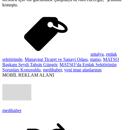
konuştu.
antalya
,
emlak
sektöründe
,
Manavgat Ticaret ve Sanayi Odası
,
matso
,
MATSO
Başkanı Seydi Tahsin Güngör
,
MATSO’da Emlak Sektörünün
Sorunları Konuşuldu
,
medihaber
,
yeni imar alanlarının
MOBİL REKLAM ALANI
medihaber