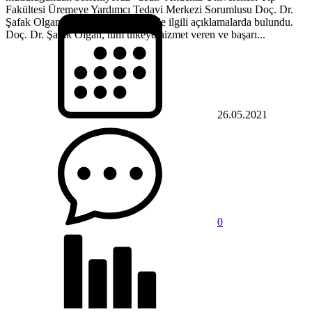
Fakültesi Üremeye Yardımcı Tedavi Merkezi Sorumlusu Doç. Dr.
Şafak Olgan, tüp bebek tedavileri ile ilgili açıklamalarda bulundu.
Doç. Dr. Şafak Olgan, tüm ülkeye hizmet veren ve başarı...
26.05.2021
0