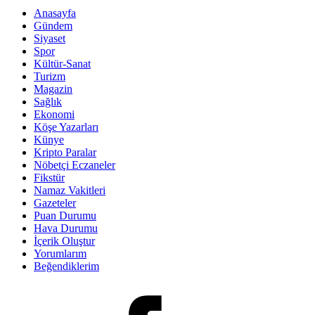
Anasayfa
Gündem
Siyaset
Spor
Kültür-Sanat
Turizm
Magazin
Sağlık
Ekonomi
Köşe Yazarları
Künye
Kripto Paralar
Nöbetçi Eczaneler
Fikstür
Namaz Vakitleri
Gazeteler
Puan Durumu
Hava Durumu
İçerik Oluştur
Yorumlarım
Beğendiklerim