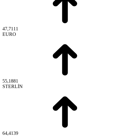
47,7111
EURO
55,1881
STERLİN
64,4139