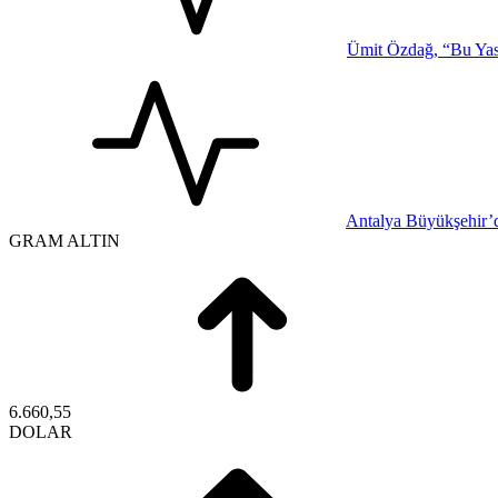
Ümit Özdağ, “Bu Yasa
Antalya Büyükşehir’d
GRAM ALTIN
6.660,55
DOLAR