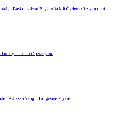
ntalya Başkonsolosu Başkan Vekili Özdemir’i ziyaret etti
’dan Uyuşturucu Operasyonu
inden Adrasan Yangın Bölgesine Ziyaret