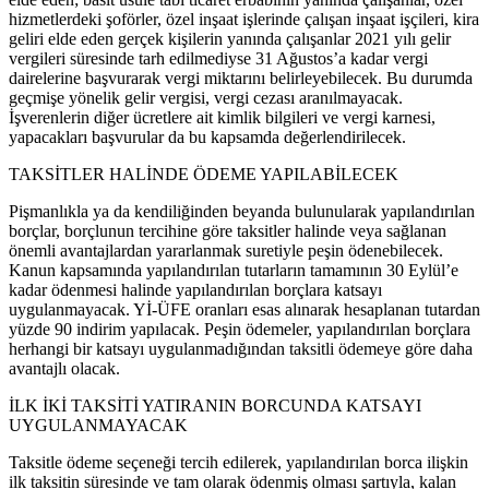
hizmetlerdeki şoförler, özel inşaat işlerinde çalışan inşaat işçileri, kira
geliri elde eden gerçek kişilerin yanında çalışanlar 2021 yılı gelir
vergileri süresinde tarh edilmediyse 31 Ağustos’a kadar vergi
dairelerine başvurarak vergi miktarını belirleyebilecek. Bu durumda
geçmişe yönelik gelir vergisi, vergi cezası aranılmayacak.
İşverenlerin diğer ücretlere ait kimlik bilgileri ve vergi karnesi,
yapacakları başvurular da bu kapsamda değerlendirilecek.
TAKSİTLER HALİNDE ÖDEME YAPILABİLECEK
Pişmanlıkla ya da kendiliğinden beyanda bulunularak yapılandırılan
borçlar, borçlunun tercihine göre taksitler halinde veya sağlanan
önemli avantajlardan yararlanmak suretiyle peşin ödenebilecek.
Kanun kapsamında yapılandırılan tutarların tamamının 30 Eylül’e
kadar ödenmesi halinde yapılandırılan borçlara katsayı
uygulanmayacak. Yİ-ÜFE oranları esas alınarak hesaplanan tutardan
yüzde 90 indirim yapılacak. Peşin ödemeler, yapılandırılan borçlara
herhangi bir katsayı uygulanmadığından taksitli ödemeye göre daha
avantajlı olacak.
İLK İKİ TAKSİTİ YATIRANIN BORCUNDA KATSAYI
UYGULANMAYACAK
Taksitle ödeme seçeneği tercih edilerek, yapılandırılan borca ilişkin
ilk taksitin süresinde ve tam olarak ödenmiş olması şartıyla, kalan