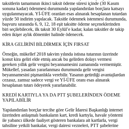
taksitlerin tamamının ikinci taksit ödeme süresi içinde (30 Kasım
sonuna kadar) ödenmesi durumunda yapılandırılan borçlara katsayı
uygulanmayacak. Yİ-ÜFE oranları esas alınarak hesaplanan tutardan
yüzde 50 indirim yapılacak. Taksitle ödenmek istenmesi durumunda,
başvuru sırasında 6, 9, 12, 18 eşit taksitte ödeme seçeneklerinden
biri seçilebilecek, ilk taksit 30 Eylül’e kadar, kalan taksitler de takip
eden ikişer aylık dönemler halinde ödenecek.
KİRA GELİRİNİ BİLDİRMEK İÇİN FIRSAT
Örneğin, mükellef 2018 takvim yılında istisna tutarının üzerinde
konut kira geliri elde etmiş ancak bu gelirden dolayı vermesi
gereken yıllık gelir vergisi beyannamesini zamanında vermemiştir.
Mükellef, yasadan yararlanması durumunda gelir vergisi
beyannamesini pişmanlıkla verebilir. Yasanın getirdiği avantajlardan
cezasız, zamsız sadece vergi ve Yİ-ÜFE oranı esas alınarak
hesaplanan tutarı ödeyerek yararlanabilir.
KREDİ KARTIYLA YA DA PTT ŞUBELERİNDEN ÖDEME
YAPILABİLİR
Yapılandırılan borçlar tercihe göre Gelir İdaresi Başkanlığı internet
üzerinden anlaşmalı bankaların kart, kredi kartıyla, havale yöntemi
ile yabancı ülkede faaliyet gösteren bankalara ait kartlarla, vergi
tahsiline yetkili bankalar, vergi dairesi vezneleri, PTT şubelerine