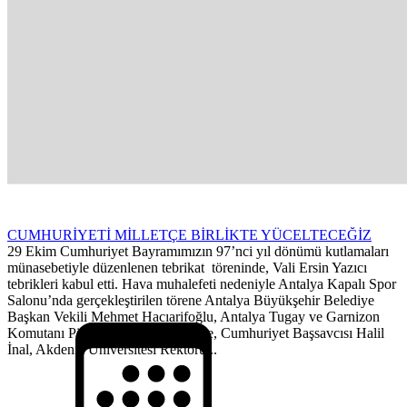
CUMHURİYETİ MİLLETÇE BİRLİKTE YÜCELTECEĞİZ
29 Ekim Cumhuriyet Bayramımızın 97’nci yıl dönümü kutlamaları
münasebetiyle düzenlenen tebrikat töreninde, Vali Ersin Yazıcı
tebrikleri kabul etti. Hava muhalefeti nedeniyle Antalya Kapalı Spor
Salonu’nda gerçekleştirilen törene Antalya Büyükşehir Belediye
Başkan Vekili Mehmet Hacıarifoğlu, Antalya Tugay ve Garnizon
Komutanı Piyade Albay Erdal Köse, Cumhuriyet Başsavcısı Halil
İnal, Akdeniz Üniversitesi Rektörü...