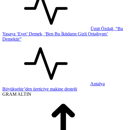
Ümit Özdağ, “Bu
Yasaya ‘Evet’ Demek, ‘Ben Bu İktidarın Gizli Ortağıyım’
Demektir”
Antalya
Büyükşehir’den üreticiye makine desteği
GRAM ALTIN