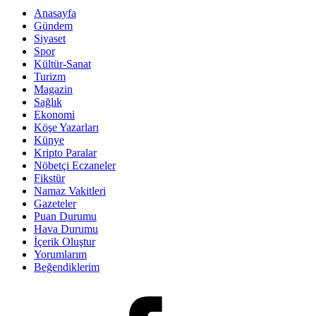
Anasayfa
Gündem
Siyaset
Spor
Kültür-Sanat
Turizm
Magazin
Sağlık
Ekonomi
Köşe Yazarları
Künye
Kripto Paralar
Nöbetçi Eczaneler
Fikstür
Namaz Vakitleri
Gazeteler
Puan Durumu
Hava Durumu
İçerik Oluştur
Yorumlarım
Beğendiklerim