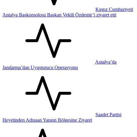
Kırgız Cumhuriyeti
Antalya Başkonsolosu Başkan Vekili Özdemir’i ziyaret etti
Antalya’da
Jandarma’dan Uyuşturucu Operasyonu
Saadet Partisi
Heyetinden Adrasan Yangın Bölgesine Ziyaret