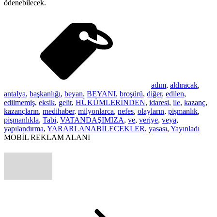
ödenebilecek.
adım
,
aldıracak
,
antalya
,
başkanlığı
,
beyan
,
BEYANI
,
broşürü
,
diğer
,
edilen
,
edilmemiş
,
eksik
,
gelir
,
HÜKÜMLERİNDEN
,
idaresi
,
ile
,
kazanç
,
kazançların
,
medihaber
,
milyonlarca
,
nefes
,
olayların
,
pişmanlık
,
pişmanlıkla
,
Tabi
,
VATANDAŞIMIZA
,
ve
,
veriye
,
veya
,
yapılandırma
,
YARARLANABİLECEKLER
,
yasası
,
Yayınladı
MOBİL REKLAM ALANI