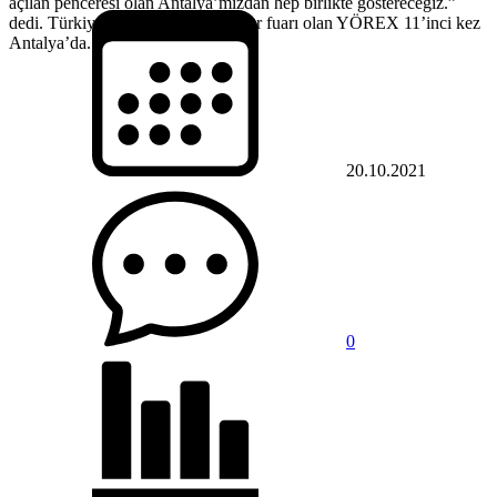
açılan penceresi olan Antalya’mızdan hep birlikte göstereceğiz.”
dedi. Türkiye’nin ilk yöresel ürünler fuarı olan YÖREX 11’inci kez
Antalya’da...
20.10.2021
0