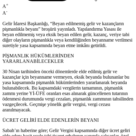
+
A
-
A
Gelir İdaresi Başkanlığı, “Beyan edilmemiş gelir ve kazançların
pişmanlıkla beyanı” broşürü yayınladı. Yapılandırma Yasası ile
beyan edilmemiş veya eksik beyan edilen gelir, kazanç, veriye tabi
diğer olayların pişmanlıkla veya kendiliğinden beyanname verilmesi
suretiyle yasa kapsamında beyan etme imkânı getirildi.
PİŞMANLIK HÜKÜMLERİNDEN
YARARLANABİLECEKLER
30 Nisan tarihinden önceki dönemlerde elde edilmiş gelir ve
kazançlar için beyanname vermeyen, eksik beyanda bulunanlar bu
yasa kapsamında pişmanlık hükümlerinden yararlanarak beyanda
bulunabilecek. Bu kapsamdaki vergilerin tamamının, pişmanlık
zammı yerine Yİ-ÜFE oranları esas alınarak güncellenen tutarının
ödenmesi durumunda vergi cezaları, pişmanlık zammının tahsilinden
vazgeçilecek. Geçmişe yönelik gelir vergisi, vergi cezası
aranılmayacak.
ÜCRET GELİRİ ELDE EDENLERİN BEYANI
Sabah’ın haberine göre; Gelir Vergisi kapsamında diğer ücret geliri
elde eden; basit usule tabi ticaret erbabının yanında çalışanlar, özel