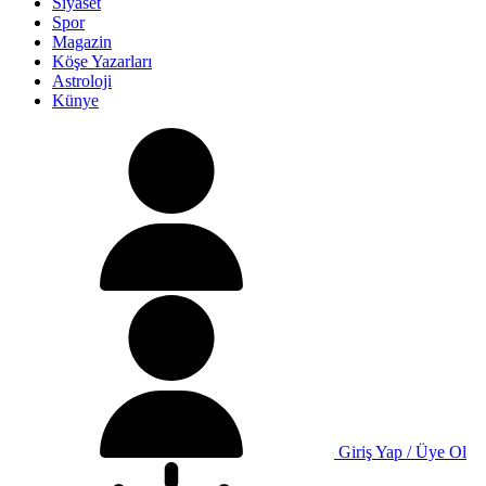
Siyaset
Spor
Magazin
Köşe Yazarları
Astroloji
Künye
Giriş Yap / Üye Ol