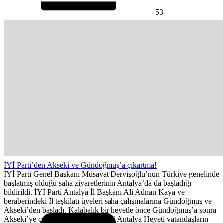
53
İYİ Parti’den Akseki ve Gündoğmuş’a çıkartma!
İYİ Parti Genel Başkanı Müsavat Dervişoğlu’nun Türkiye genelinde
başlatmış olduğu saha ziyaretlerinin Antalya’da da başladığı
bildirildi. İYİ Parti Antalya İl Başkanı Ali Adnan Kaya ve
beraberindeki İl teşkilatı üyeleri saha çalışmalarına Gündoğmuş ve
Akseki’den başladı. Kalabalık bir heyetle önce Gündoğmuş’a sonra
Akseki’ye çıkartma yapan İYİ Parti Antalya Heyeti vatandaşların