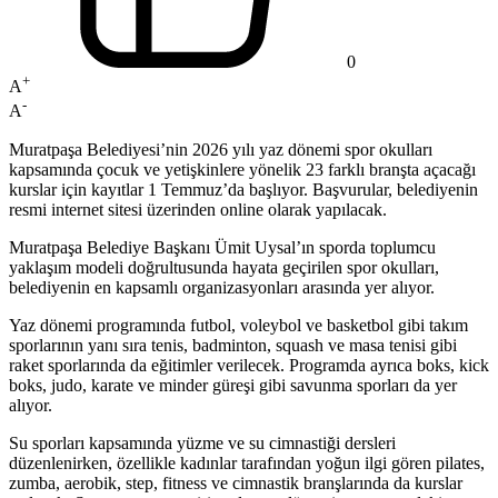
0
+
A
-
A
Muratpaşa Belediyesi’nin 2026 yılı yaz dönemi spor okulları
kapsamında çocuk ve yetişkinlere yönelik 23 farklı branşta açacağı
kurslar için kayıtlar 1 Temmuz’da başlıyor. Başvurular, belediyenin
resmi internet sitesi üzerinden online olarak yapılacak.
Muratpaşa Belediye Başkanı Ümit Uysal’ın sporda toplumcu
yaklaşım modeli doğrultusunda hayata geçirilen spor okulları,
belediyenin en kapsamlı organizasyonları arasında yer alıyor.
Yaz dönemi programında futbol, voleybol ve basketbol gibi takım
sporlarının yanı sıra tenis, badminton, squash ve masa tenisi gibi
raket sporlarında da eğitimler verilecek. Programda ayrıca boks, kick
boks, judo, karate ve minder güreşi gibi savunma sporları da yer
alıyor.
Su sporları kapsamında yüzme ve su cimnastiği dersleri
düzenlenirken, özellikle kadınlar tarafından yoğun ilgi gören pilates,
zumba, aerobik, step, fitness ve cimnastik branşlarında da kurslar