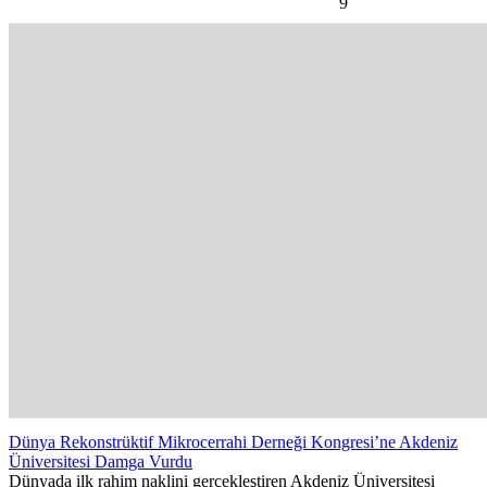
9
Dünya Rekonstrüktif Mikrocerrahi Derneği Kongresi’ne Akdeniz
Üniversitesi Damga Vurdu
Dünyada ilk rahim naklini gerçekleştiren Akdeniz Üniversitesi