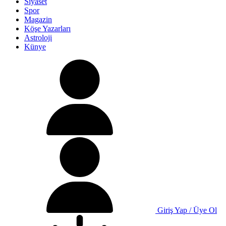
Siyaset
Spor
Magazin
Köşe Yazarları
Astroloji
Künye
Giriş Yap / Üye Ol