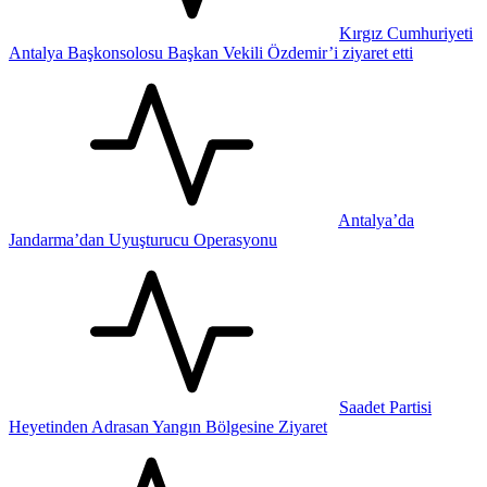
Kırgız Cumhuriyeti
Antalya Başkonsolosu Başkan Vekili Özdemir’i ziyaret etti
Antalya’da
Jandarma’dan Uyuşturucu Operasyonu
Saadet Partisi
Heyetinden Adrasan Yangın Bölgesine Ziyaret