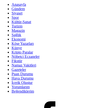
Anasayfa
Gündem
Siyaset
Spor
Kültür-Sanat
Turizm
Magazin
Sağlık
Ekonomi
Köşe Yazarları
Künye
Kripto Paralar
Nöbetçi Eczaneler
Fikstür
Namaz Vakitleri
Gazeteler
Puan Durumu
Hava Durumu
İçerik Oluştur
Yorumlarım
Beğendiklerim