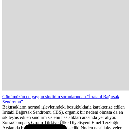
Günümüzün en yaygın sindirim sorunlarından “İrratabl Bağırsak
Sendromu”
Bağırsakların normal işlevlerindeki bozukluklarla karakterize edilen
İrritabl Bağırsak Sendromu (IBS), organik bir nedeni olmasa da en
sık teşhis edilen sindirim sistemi hastalıkları arasında yer alıyor.
Sofra/Compass Group Türkiye Ülke Diyetisyeni Emel Terzioğlu
Arslan da bu rahatsızlığın nasıl teşhis edildiğinden nasıl takviyeler