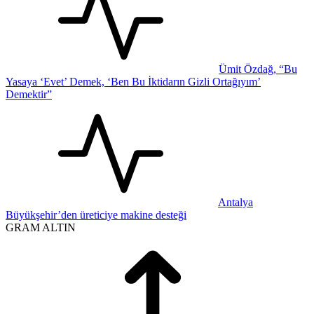
Ümit Özdağ, “Bu
Yasaya ‘Evet’ Demek, ‘Ben Bu İktidarın Gizli Ortağıyım’
Demektir”
Antalya
Büyükşehir’den üreticiye makine desteği
GRAM ALTIN