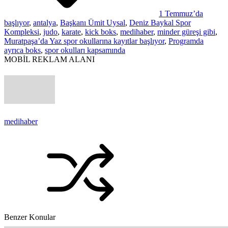
1 Temmuz’da
başlıyor
,
antalya
,
Başkanı Ümit Uysal
,
Deniz Baykal Spor
Kompleksi
,
judo
,
karate
,
kick boks
,
medihaber
,
minder güreşi gibi
,
Muratpaşa’da Yaz spor okullarına kayıtlar başlıyor
,
Programda
ayrıca boks
,
spor okulları kapsamında
MOBİL REKLAM ALANI
medihaber
Benzer Konular