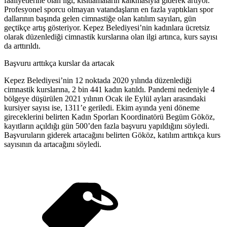
faaliyetlerine olan ilgi, kısıtlamaların kalkmasıyla giderek artıyor.
Profesyonel sporcu olmayan vatandaşların en fazla yaptıkları spor
dallarının başında gelen cimnastiğe olan katılım sayıları, gün
geçtikçe artış gösteriyor. Kepez Belediyesi’nin kadınlara ücretsiz
olarak düzenlediği cimnastik kurslarına olan ilgi artınca, kurs sayısı
da arttırıldı.
Başvuru arttıkça kurslar da artacak
Kepez Belediyesi’nin 12 noktada 2020 yılında düzenlediği
cimnastik kurslarına, 2 bin 441 kadın katıldı. Pandemi nedeniyle 4
bölgeye düşürülen 2021 yılının Ocak ile Eylül ayları arasındaki
kursiyer sayısı ise, 1311’e geriledi. Ekim ayında yeni döneme
gireceklerini belirten Kadın Sporları Koordinatörü Begüm Gököz,
kayıtların açıldığı gün 500’den fazla başvuru yapıldığını söyledi.
Başvuruların giderek artacağını belirten Gököz, katılım arttıkça kurs
sayısının da artacağını söyledi.