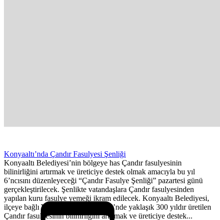
Konyaaltı’nda Çandır Fasulyesi Şenliği
Konyaaltı Belediyesi’nin bölgeye has Çandır fasulyesinin
bilinirliğini artırmak ve üreticiye destek olmak amacıyla bu yıl
6’ncısını düzenleyeceği “Çandır Fasulye Şenliği” pazartesi günü
gerçekleştirilecek. Şenlikte vatandaşlara Çandır fasulyesinden
yapılan kuru fasulye yemeği ikram edilecek. Konyaaltı Belediyesi,
ilçeye bağlı Yarbaşçandır Mahallesi’nde yaklaşık 300 yıldır üretilen
Çandır fasulyesinin bilinirliğini artırmak ve üreticiye destek...