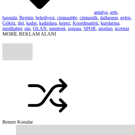
antalya
,
arttı
,
başında
,
Begüm
,
belediyesi
,
cimnastiğe
,
cimnastik
,
dallarının
,
gelen
,
Gököz
,
ilgi
,
kadın
,
kadınlara
,
kepez
,
Koordinatörü
,
kurslarına
,
medihaber
,
nin
,
OLAN
,
pandemi
,
sonrası
,
SPOR
,
sporları
,
ücretsiz
MOBİL REKLAM ALANI
Benzer Konular