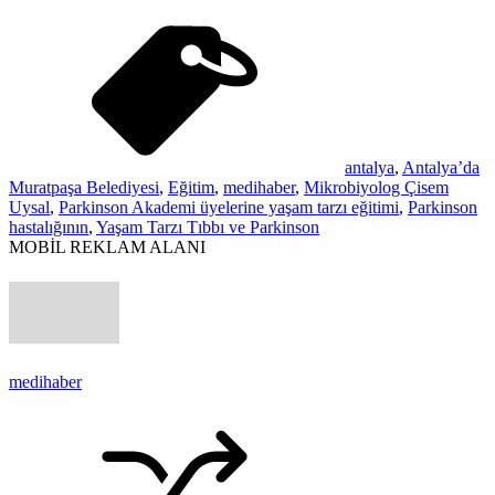
antalya
,
Antalya’da
Muratpaşa Belediyesi
,
Eğitim
,
medihaber
,
Mikrobiyolog Çisem
Uysal
,
Parkinson Akademi üyelerine yaşam tarzı eğitimi
,
Parkinson
hastalığının
,
Yaşam Tarzı Tıbbı ve Parkinson
MOBİL REKLAM ALANI
medihaber