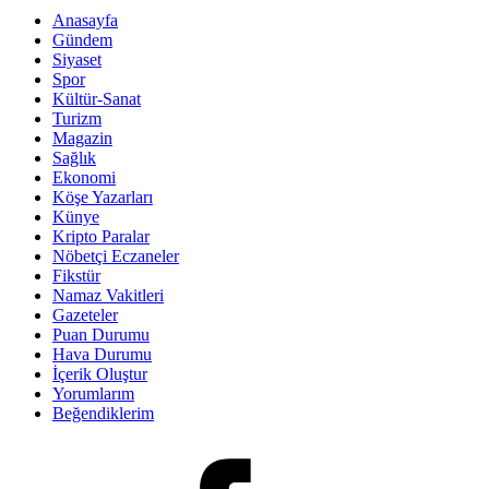
Anasayfa
Gündem
Siyaset
Spor
Kültür-Sanat
Turizm
Magazin
Sağlık
Ekonomi
Köşe Yazarları
Künye
Kripto Paralar
Nöbetçi Eczaneler
Fikstür
Namaz Vakitleri
Gazeteler
Puan Durumu
Hava Durumu
İçerik Oluştur
Yorumlarım
Beğendiklerim