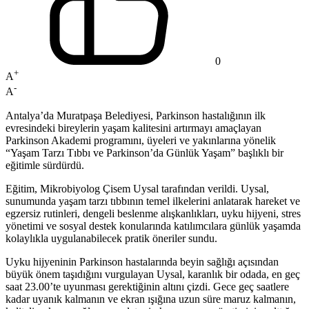
0
+
A
-
A
Antalya’da Muratpaşa Belediyesi, Parkinson hastalığının ilk
evresindeki bireylerin yaşam kalitesini artırmayı amaçlayan
Parkinson Akademi programını, üyeleri ve yakınlarına yönelik
“Yaşam Tarzı Tıbbı ve Parkinson’da Günlük Yaşam” başlıklı bir
eğitimle sürdürdü.
Eğitim, Mikrobiyolog Çisem Uysal tarafından verildi. Uysal,
sunumunda yaşam tarzı tıbbının temel ilkelerini anlatarak hareket ve
egzersiz rutinleri, dengeli beslenme alışkanlıkları, uyku hijyeni, stres
yönetimi ve sosyal destek konularında katılımcılara günlük yaşamda
kolaylıkla uygulanabilecek pratik öneriler sundu.
Uyku hijyeninin Parkinson hastalarında beyin sağlığı açısından
büyük önem taşıdığını vurgulayan Uysal, karanlık bir odada, en geç
saat 23.00’te uyunması gerektiğinin altını çizdi. Gece geç saatlere
kadar uyanık kalmanın ve ekran ışığına uzun süre maruz kalmanın,