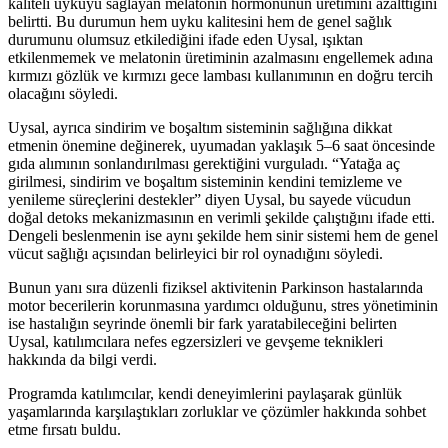
kaliteli uykuyu sağlayan melatonin hormonunun üretimini azalttığını
belirtti. Bu durumun hem uyku kalitesini hem de genel sağlık
durumunu olumsuz etkilediğini ifade eden Uysal, ışıktan
etkilenmemek ve melatonin üretiminin azalmasını engellemek adına
kırmızı gözlük ve kırmızı gece lambası kullanımının en doğru tercih
olacağını söyledi.
Uysal, ayrıca sindirim ve boşaltım sisteminin sağlığına dikkat
etmenin önemine değinerek, uyumadan yaklaşık 5–6 saat öncesinde
gıda alımının sonlandırılması gerektiğini vurguladı. “Yatağa aç
girilmesi, sindirim ve boşaltım sisteminin kendini temizleme ve
yenileme süreçlerini destekler” diyen Uysal, bu sayede vücudun
doğal detoks mekanizmasının en verimli şekilde çalıştığını ifade etti.
Dengeli beslenmenin ise aynı şekilde hem sinir sistemi hem de genel
vücut sağlığı açısından belirleyici bir rol oynadığını söyledi.
Bunun yanı sıra düzenli fiziksel aktivitenin Parkinson hastalarında
motor becerilerin korunmasına yardımcı olduğunu, stres yönetiminin
ise hastalığın seyrinde önemli bir fark yaratabileceğini belirten
Uysal, katılımcılara nefes egzersizleri ve gevşeme teknikleri
hakkında da bilgi verdi.
Programda katılımcılar, kendi deneyimlerini paylaşarak günlük
yaşamlarında karşılaştıkları zorluklar ve çözümler hakkında sohbet
etme fırsatı buldu.