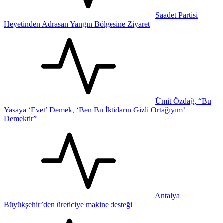
Saadet Partisi
Heyetinden Adrasan Yangın Bölgesine Ziyaret
Ümit Özdağ, “Bu
Yasaya ‘Evet’ Demek, ‘Ben Bu İktidarın Gizli Ortağıyım’
Demektir”
Antalya
Büyükşehir’den üreticiye makine desteği