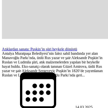
Atıklardan sanata: Puşkin’in şiiri heykele dönüştü
Antalya Muratpaşa Belediyesi’nin falez sahil bandında yer alan
Manavoğlu Parkı’nda, ünlü Rus yazar ve şair Aleksandr Puşkin’in
Ruslan ve Ludmila şiiri, atık malzemelerden yapılan bir heykelle
hayat buldu. Eko-sanatçı olarak tanınan Güzel Amirova, ünlü Rus
yazar ve şair Aleksandr Sergeyeviç Puşkin’in 1820’de yayımlanan
Ruslan ve Ludmila şiirini, Manavoğlu Parkı’nda geri...
14.03.2025