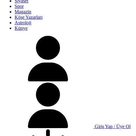
Siyaset
Spor
Magazin
Köşe Yazarları
Astroloji
Künye
Giriş Yap / Üye Ol