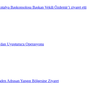
ntalya Başkonsolosu Başkan Vekili Özdemir’i ziyaret etti
’dan Uyuşturucu Operasyonu
inden Adrasan Yangın Bölgesine Ziyaret