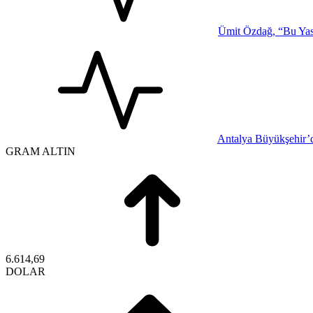
Ümit Özdağ, “Bu Yasa
Antalya Büyükşehir’d
GRAM ALTIN
6.614,69
DOLAR