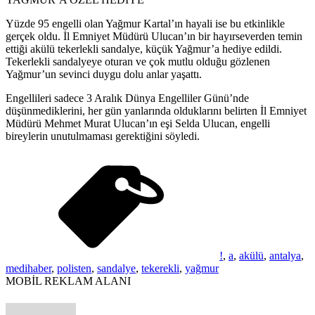
Yüzde 95 engelli olan Yağmur Kartal’ın hayali ise bu etkinlikle
gerçek oldu. İl Emniyet Müdürü Ulucan’ın bir hayırseverden temin
ettiği akülü tekerlekli sandalye, küçük Yağmur’a hediye edildi.
Tekerlekli sandalyeye oturan ve çok mutlu olduğu gözlenen
Yağmur’un sevinci duygu dolu anlar yaşattı.
Engellileri sadece 3 Aralık Dünya Engelliler Günü’nde
düşünmediklerini, her gün yanlarında olduklarını belirten İl Emniyet
Müdürü Mehmet Murat Ulucan’ın eşi Selda Ulucan, engelli
bireylerin unutulmaması gerektiğini söyledi.
!
,
a
,
akülü
,
antalya
,
medihaber
,
polisten
,
sandalye
,
tekerekli
,
yağmur
MOBİL REKLAM ALANI