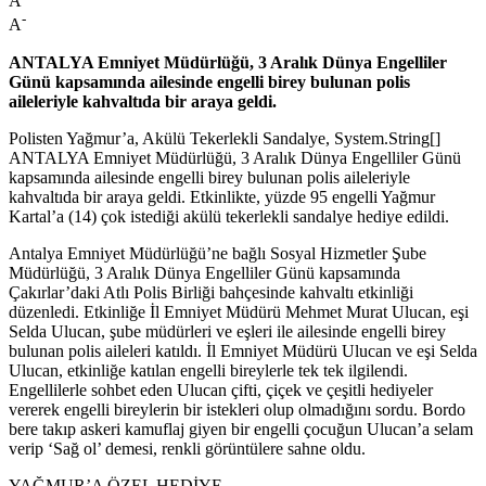
A
-
A
ANTALYA Emniyet Müdürlüğü, 3 Aralık Dünya Engelliler
Günü kapsamında ailesinde engelli birey bulunan polis
aileleriyle kahvaltıda bir araya geldi.
Polisten Yağmur’a, Akülü Tekerlekli Sandalye, System.String[]
ANTALYA Emniyet Müdürlüğü, 3 Aralık Dünya Engelliler Günü
kapsamında ailesinde engelli birey bulunan polis aileleriyle
kahvaltıda bir araya geldi. Etkinlikte, yüzde 95 engelli Yağmur
Kartal’a (14) çok istediği akülü tekerlekli sandalye hediye edildi.
Antalya Emniyet Müdürlüğü’ne bağlı Sosyal Hizmetler Şube
Müdürlüğü, 3 Aralık Dünya Engelliler Günü kapsamında
Çakırlar’daki Atlı Polis Birliği bahçesinde kahvaltı etkinliği
düzenledi. Etkinliğe İl Emniyet Müdürü Mehmet Murat Ulucan, eşi
Selda Ulucan, şube müdürleri ve eşleri ile ailesinde engelli birey
bulunan polis aileleri katıldı. İl Emniyet Müdürü Ulucan ve eşi Selda
Ulucan, etkinliğe katılan engelli bireylerle tek tek ilgilendi.
Engellilerle sohbet eden Ulucan çifti, çiçek ve çeşitli hediyeler
vererek engelli bireylerin bir istekleri olup olmadığını sordu. Bordo
bere takıp askeri kamuflaj giyen bir engelli çocuğun Ulucan’a selam
verip ‘Sağ ol’ demesi, renkli görüntülere sahne oldu.
YAĞMUR’A ÖZEL HEDİYE