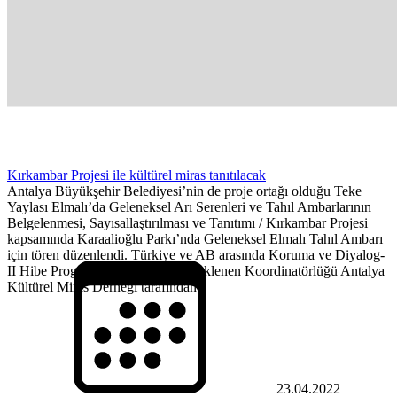
Kırkambar Projesi ile kültürel miras tanıtılacak
Antalya Büyükşehir Belediyesi’nin de proje ortağı olduğu Teke
Yaylası Elmalı’da Geleneksel Arı Serenleri ve Tahıl Ambarlarının
Belgelenmesi, Sayısallaştırılması ve Tanıtımı / Kırkambar Projesi
kapsamında Karaalioğlu Parkı’nda Geleneksel Elmalı Tahıl Ambarı
için tören düzenlendi. Türkiye ve AB arasında Koruma ve Diyalog-
II Hibe Programı kapsamında desteklenen Koordinatörlüğü Antalya
Kültürel Miras Derneği tarafından...
23.04.2022