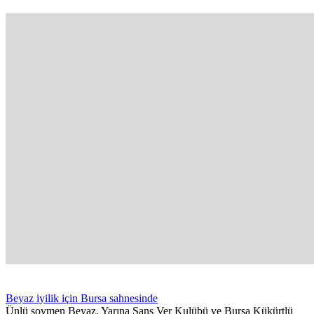
Beyaz iyilik için Bursa sahnesinde
Ünlü şovmen Beyaz, Yarına Şans Ver Kulübü ve Bursa Kükürtlü