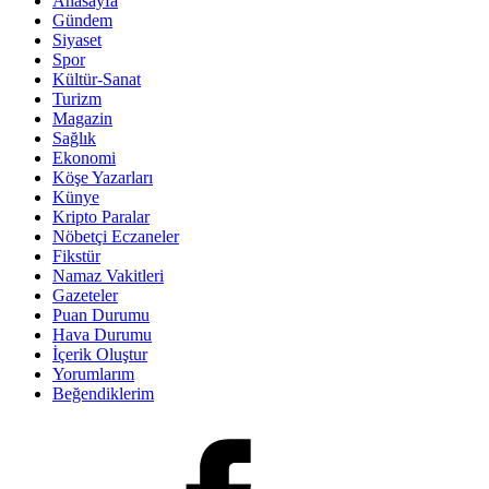
Anasayfa
Gündem
Siyaset
Spor
Kültür-Sanat
Turizm
Magazin
Sağlık
Ekonomi
Köşe Yazarları
Künye
Kripto Paralar
Nöbetçi Eczaneler
Fikstür
Namaz Vakitleri
Gazeteler
Puan Durumu
Hava Durumu
İçerik Oluştur
Yorumlarım
Beğendiklerim