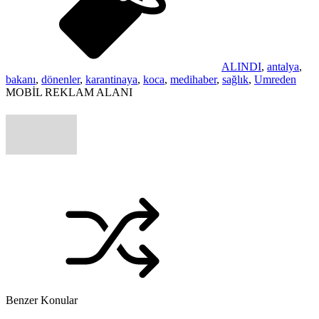
ALINDI
,
antalya
,
bakanı
,
dönenler
,
karantinaya
,
koca
,
medihaber
,
sağlık
,
Umreden
MOBİL REKLAM ALANI
Benzer Konular