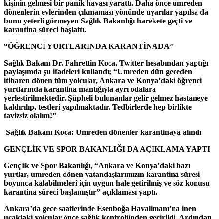
kişinin gelmesi bir panik havası yarattı. Daha önce umreden
dönenlerin evlerinden çıkmaması yönünde uyarılar yapılsa da
bunu yeterli görmeyen Sağlık Bakanlığı harekete geçti ve
karantina süreci başlattı.
“ÖĞRENCİ YURTLARINDA KARANTİNADA”
Sağlık Bakanı Dr. Fahrettin Koca, Twitter hesabından yaptığı
paylaşımda şu ifadeleri kullandı; “Umreden dün geceden
itibaren dönen tüm yolcular, Ankara ve Konya’daki öğrenci
yurtlarında karantina mantığıyla ayrı odalara
yerleştirilmektedir. Şüpheli bulunanlar gelir gelmez hastaneye
kaldırılıp, testleri yapılmaktadır. Tedbirlerde hep birlikte
tavizsiz olalım!”
Sağlık Bakanı Koca: Umreden dönenler karantinaya alındı
GENÇLİK VE SPOR BAKANLIĞI DA AÇIKLAMA YAPTI
Gençlik ve Spor Bakanlığı, “Ankara ve Konya’daki bazı
yurtlar, umreden dönen vatandaşlarımızın karantina süresi
boyunca kalabilmeleri için uygun hale getirilmiş ve söz konusu
karantina süreci başlamıştır” açıklaması yaptı.
Ankara’da gece saatlerinde Esenboğa Havalimanı’na inen
uçaktaki yolcular önce sağlık kontrolünden geçirildi. Ardından