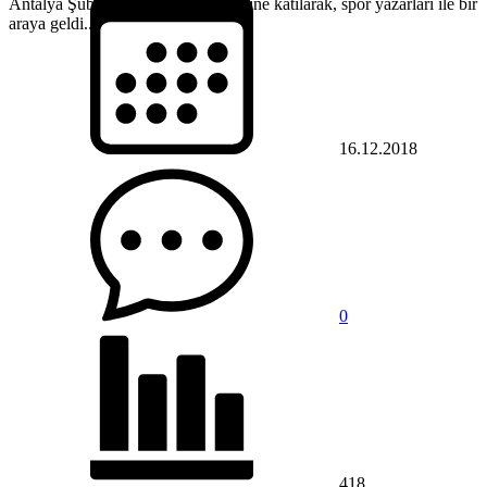
Antalya Şubesi’nin kaynama gecesine katılarak, spor yazarları ile bir
araya geldi....
16.12.2018
0
418