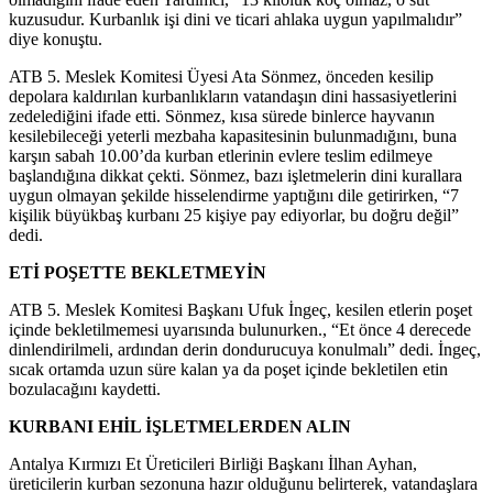
kuzusudur. Kurbanlık işi dini ve ticari ahlaka uygun yapılmalıdır”
diye konuştu.
ATB 5. Meslek Komitesi Üyesi Ata Sönmez, önceden kesilip
depolara kaldırılan kurbanlıkların vatandaşın dini hassasiyetlerini
zedelediğini ifade etti. Sönmez, kısa sürede binlerce hayvanın
kesilebileceği yeterli mezbaha kapasitesinin bulunmadığını, buna
karşın sabah 10.00’da kurban etlerinin evlere teslim edilmeye
başlandığına dikkat çekti. Sönmez, bazı işletmelerin dini kurallara
uygun olmayan şekilde hisselendirme yaptığını dile getirirken, “7
kişilik büyükbaş kurbanı 25 kişiye pay ediyorlar, bu doğru değil”
dedi.
ETİ POŞETTE BEKLETMEYİN
ATB 5. Meslek Komitesi Başkanı Ufuk İngeç, kesilen etlerin poşet
içinde bekletilmemesi uyarısında bulunurken., “Et önce 4 derecede
dinlendirilmeli, ardından derin dondurucuya konulmalı” dedi. İngeç,
sıcak ortamda uzun süre kalan ya da poşet içinde bekletilen etin
bozulacağını kaydetti.
KURBANI EHİL İŞLETMELERDEN ALIN
Antalya Kırmızı Et Üreticileri Birliği Başkanı İlhan Ayhan,
üreticilerin kurban sezonuna hazır olduğunu belirterek, vatandaşlara