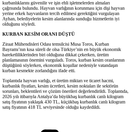
kurbanlıklarını güvenilir ve işin ehli işletmelerden almaları
çağrısında bulundu. Hayvan varlığının korunması için dişi hayvan
yerine erkek hayvanların tercih edilmesi gerektiğini vurgulayan
Ayhan, belediyelerin kesim alanlarında sunduğu hizmetlerin iyi
olduğunu söyledi.
KURBAN KESİM ORANI DÜŞTÜ
Ziraat Mühendisleri Odası temsilcisi Musa Toros, Kurban
Bayramı’nın kısa süreli de olsa Türkiye’nin en büyük ekonomik
hareketliliklerinden biri olduğuna dikkat çekerken, üretim
planlamasının önemini vurguladı. Toros, kurban kesim oranlarının
düştüğünü söylerken, ekonomik koşullar nedeniyle vatandaşın
kurban kesmekte zorlandığını ifade etti.
Toplantıda hayvan varlığı, et üretim miktarı ve ticaret hacmi,
kurbanlık fiyatları, kesim ücretleri, kesim noktaları ile sektörün
sorunları, beklentileri ve çözüm önerileri değerlendirildi. Toplantıda,
2026 yılı itibarıyla Antalya’da büyükbaş kurbanlık canlı kilogram
satış fiyatının yaklaşık 430 TL, küçükbaş kurbanlık canlı kilogram
satış fiyatının 418 TL seviyesinde olduğu kaydedildi.