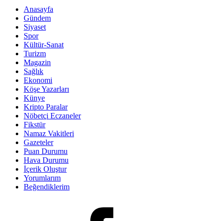
Anasayfa
Gündem
Siyaset
Spor
Kültür-Sanat
Turizm
Magazin
Sağlık
Ekonomi
Köşe Yazarları
Künye
Kripto Paralar
Nöbetçi Eczaneler
Fikstür
Namaz Vakitleri
Gazeteler
Puan Durumu
Hava Durumu
İçerik Oluştur
Yorumlarım
Beğendiklerim