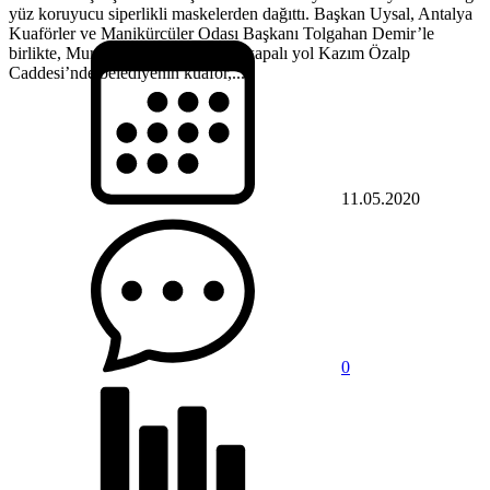
yüz koruyucu siperlikli maskelerden dağıttı. Başkan Uysal, Antalya
Kuaförler ve Manikürcüler Odası Başkanı Tolgahan Demir’le
birlikte, Muratpaşa Belediyesi’nin kapalı yol Kazım Özalp
Caddesi’nde belediyenin kuaför,...
11.05.2020
0