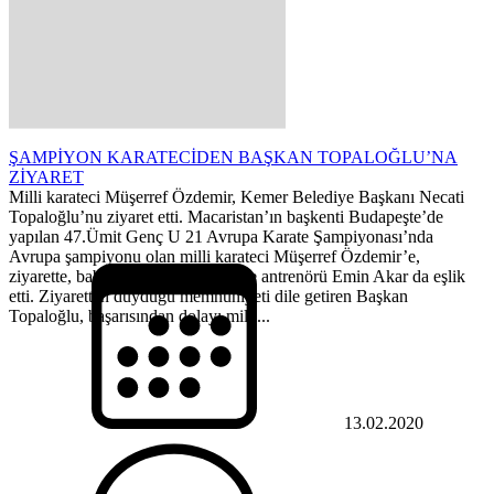
ŞAMPİYON KARATECİDEN BAŞKAN TOPALOĞLU’NA
ZİYARET
Milli karateci Müşerref Özdemir, Kemer Belediye Başkanı Necati
Topaloğlu’nu ziyaret etti. M️acaristan’ın başkenti Budapeşte’de
yapılan 47.Ümit Genç U 21 Avrupa Karate Şampiyonası’nda
Avrupa şampiyonu olan milli karateci Müşerref Özdemir’e,
ziyarette, babası Tahsin Özdemir ile antrenörü Emin Akar da eşlik
etti. Ziyaretten duyduğu memnuniyeti dile getiren Başkan
Topaloğlu, başarısından dolayı milli...
13.02.2020