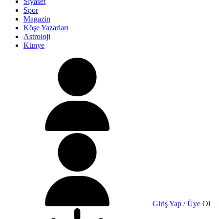
Siyaset
Spor
Magazin
Köşe Yazarları
Astroloji
Künye
Giriş Yap / Üye Ol