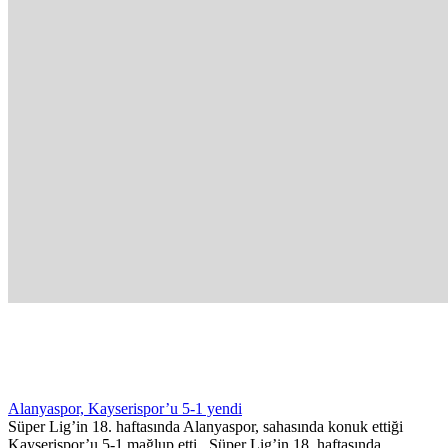
Alanyaspor, Kayserispor’u 5-1 yendi
Süper Lig’in 18. haftasında Alanyaspor, sahasında konuk ettiği
Kayserispor’u 5-1 mağlup etti. Süper Lig’in 18. haftasında