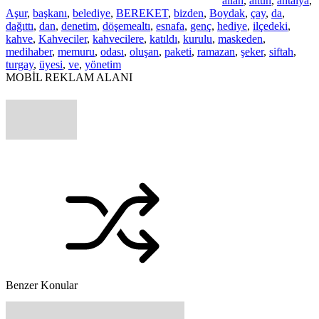
allah
,
altun
,
antalya
,
Aşur
,
başkanı
,
belediye
,
BEREKET
,
bizden
,
Boydak
,
çay
,
da
,
dağıttı
,
dan
,
denetim
,
döşemealtı
,
esnafa
,
genç
,
hediye
,
ilçedeki
,
kahve
,
Kahveciler
,
kahvecilere
,
katıldı
,
kurulu
,
maskeden
,
medihaber
,
memuru
,
odası
,
oluşan
,
paketi
,
ramazan
,
şeker
,
siftah
,
turgay
,
üyesi
,
ve
,
yönetim
MOBİL REKLAM ALANI
Benzer Konular