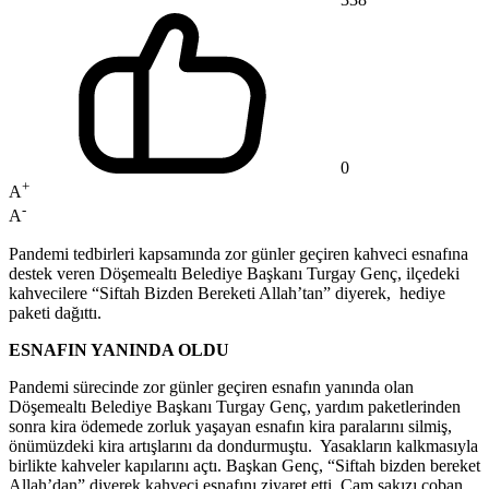
0
+
A
-
A
Pandemi tedbirleri kapsamında zor günler geçiren kahveci esnafına
destek veren Döşemealtı Belediye Başkanı Turgay Genç, ilçedeki
kahvecilere “Siftah Bizden Bereketi Allah’tan” diyerek, hediye
paketi dağıttı.
ESNAFIN YANINDA OLDU
Pandemi sürecinde zor günler geçiren esnafın yanında olan
Döşemealtı Belediye Başkanı Turgay Genç, yardım paketlerinden
sonra kira ödemede zorluk yaşayan esnafın kira paralarını silmiş,
önümüzdeki kira artışlarını da dondurmuştu. Yasakların kalkmasıyla
birlikte kahveler kapılarını açtı. Başkan Genç, “Siftah bizden bereket
Allah’dan” diyerek kahveci esnafını ziyaret etti. Çam sakızı çoban