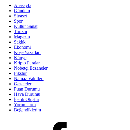
Anasayfa
Gündem
Siyaset
Spor
Kültür-Sanat
Turizm
Magazin
Sağlık
Ekonomi
Köşe Yazarları
Künye
Kripto Paralar
Nöbetçi Eczaneler
Fikstür
Namaz Vakitleri
Gazeteler
Puan Durumu
Hava Durumu
İçerik Oluştur
Yorumlarım
Beğendiklerim