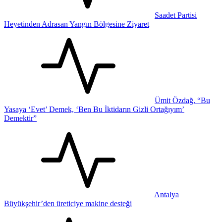
Saadet Partisi
Heyetinden Adrasan Yangın Bölgesine Ziyaret
Ümit Özdağ, “Bu
Yasaya ‘Evet’ Demek, ‘Ben Bu İktidarın Gizli Ortağıyım’
Demektir”
Antalya
Büyükşehir’den üreticiye makine desteği