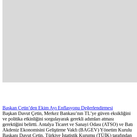
Başkan Çetin’den Ekim Ayı Enflasyonu Değerlendirmesi
Başkan Davut Çetin, Merkez Bankası’nın TL’ye güven eksikliğini
ve politika etkinliğini sorgulayarak gerekli adımları atması
gerektiğini belirtti. Antalya Ticaret ve Sanayi Odası (ATSO) ve Batı
Akdeniz Ekonomisini Geliştirme Vakfı (BAGEV) Yönetim Kurulu
Başkanı Davut Çetin, Türkiye İstatistik Kurumu (TÜİK) tarafından