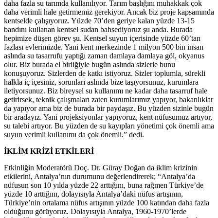
daha fazla su tarımda kullanılıyor. Tarım başlığını muhakkak çok
daha verimli hale getirmemiz gerekiyor. Ancak biz proje kapsamında
kentselde çalışıyoruz. Yüzde 70’den geriye kalan yüzde 13-15
bandını kullanan kentsel sudan bahsediyoruz şu anda. Burada
hepimize düşen görev şu. Kentsel suyun içerisinde yüzde 60’tan
fazlası evlerimizde. Yani kent merkezinde 1 milyon 500 bin insan
aslında su tasarrufu yaptığı zaman damlaya damlaya göl, okyanus
olur. Biz burada el birliğiyle bugün aslında sizlerle bunu
konuşuyoruz. Sizlerden de katkı istiyoruz. Sizler toplumla, sürekli
halkla iç içesiniz, sorunları aslında bize taşıyorsunuz, kurumlara
iletiyorsunuz. Biz bireysel su kullanımı ne kadar daha tasarruf hale
getirirsek, teknik çalışmaları zaten kurumlarımız yapıyor, bakanlıklar
da yapıyor ama biz de burada bir paydaşız. Bu yüzden sizinle bugün
bir aradayız. Yani projeksiyonlar yapıyoruz, kent nüfusumuz artıyor,
su talebi artıyor. Bu yüzden de su kayıpları yönetimi çok önemli ama
suyun verimli kullanımı da çok önemli.” dedi.
İKLİM KRİZİ ETKİLERİ
Etkinliğin Moderatörü Doç. Dr. Güray Doğan da iklim krizinin
etkilerini, Antalya’nın durumunu değerlendirerek; “Antalya’da
nüfusun son 10 yılda yüzde 22 arttığını, buna rağmen Türkiye’de
yüzde 10 arttığını, dolayısıyla Antalya’daki nüfus artışının,
Türkiye’nin ortalama nüfus artışının yüzde 100 katından daha fazla
olduğunu görüyoruz. Dolayısıyla Antalya, 1960-1970’lerde