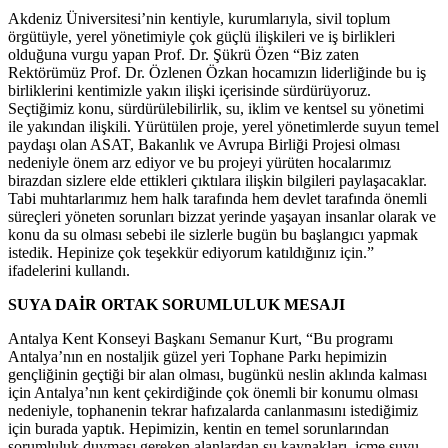
Akdeniz Üniversitesi’nin kentiyle, kurumlarıyla, sivil toplum
örgütüyle, yerel yönetimiyle çok güçlü ilişkileri ve iş birlikleri
olduğuna vurgu yapan Prof. Dr. Şükrü Özen “Biz zaten
Rektörümüz Prof. Dr. Özlenen Özkan hocamızın liderliğinde bu iş
birliklerini kentimizle yakın ilişki içerisinde sürdürüyoruz.
Seçtiğimiz konu, sürdürülebilirlik, su, iklim ve kentsel su yönetimi
ile yakından ilişkili. Yürütülen proje, yerel yönetimlerde suyun temel
paydaşı olan ASAT, Bakanlık ve Avrupa Birliği Projesi olması
nedeniyle önem arz ediyor ve bu projeyi yürüten hocalarımız
birazdan sizlere elde ettikleri çıktılara ilişkin bilgileri paylaşacaklar.
Tabi muhtarlarımız hem halk tarafında hem devlet tarafında önemli
süreçleri yöneten sorunları bizzat yerinde yaşayan insanlar olarak ve
konu da su olması sebebi ile sizlerle bugün bu başlangıcı yapmak
istedik. Hepinize çok teşekkür ediyorum katıldığınız için.”
ifadelerini kullandı.
SUYA DAİR ORTAK SORUMLULUK MESAJI
Antalya Kent Konseyi Başkanı Semanur Kurt, “Bu programı
Antalya’nın en nostaljik güzel yeri Tophane Parkı hepimizin
gençliğinin geçtiği bir alan olması, bugünkü neslin aklında kalması
için Antalya’nın kent çekirdiğinde çok önemli bir konumu olması
nedeniyle, tophanenin tekrar hafızalarda canlanmasını istediğimiz
için burada yaptık. Hepimizin, kentin en temel sorunlarından
sorumluluk duyması gereken alanlardan su kaynakları, içme suyu,