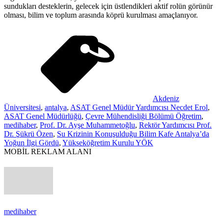
sundukları desteklerin, gelecek için üstlendikleri aktif rolün görünür
olması, bilim ve toplum arasında köprü kurulması amaçlanıyor.
Akdeniz
Üniversitesi
,
antalya
,
ASAT Genel Müdür Yardımcısı Necdet Erol
,
ASAT Genel Müdürlüğü
,
Çevre Mühendisliği Bölümü Öğretim
,
medihaber
,
Prof. Dr. Ayşe Muhammetoğlu
,
Rektör Yardımcısı Prof.
Dr. Şükrü Özen
,
Su Krizinin Konuşulduğu Bilim Kafe Antalya’da
Yoğun İlgi Gördü
,
Yükseköğretim Kurulu YÖK
MOBİL REKLAM ALANI
medihaber