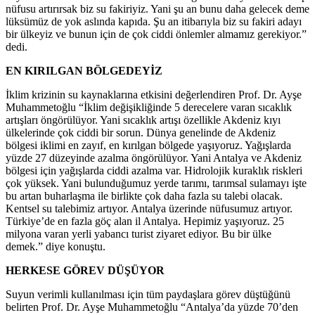
nüfusu artırırsak biz su fakiriyiz. Yani şu an bunu daha gelecek deme
lüksümüz de yok aslında kapıda. Şu an itibarıyla biz su fakiri adayı
bir ülkeyiz ve bunun için de çok ciddi önlemler almamız gerekiyor.”
dedi.
EN KIRILGAN BÖLGEDEYİZ
İklim krizinin su kaynaklarına etkisini değerlendiren Prof. Dr. Ayşe
Muhammetoğlu “İklim değişikliğinde 5 derecelere varan sıcaklık
artışları öngörülüyor. Yani sıcaklık artışı özellikle Akdeniz kıyı
ülkelerinde çok ciddi bir sorun. Dünya genelinde de Akdeniz
bölgesi iklimi en zayıf, en kırılgan bölgede yaşıyoruz. Yağışlarda
yüzde 27 düzeyinde azalma öngörülüyor. Yani Antalya ve Akdeniz
bölgesi için yağışlarda ciddi azalma var. Hidrolojik kuraklık riskleri
çok yüksek. Yani bulunduğumuz yerde tarımı, tarımsal sulamayı işte
bu artan buharlaşma ile birlikte çok daha fazla su talebi olacak.
Kentsel su talebimiz artıyor. Antalya üzerinde nüfusumuz artıyor.
Türkiye’de en fazla göç alan il Antalya. Hepimiz yaşıyoruz. 25
milyona varan yerli yabancı turist ziyaret ediyor. Bu bir ülke
demek.” diye konuştu.
HERKESE GÖREV DÜŞÜYOR
Suyun verimli kullanılması için tüm paydaşlara görev düştüğünü
belirten Prof. Dr. Ayşe Muhammetoğlu “Antalya’da yüzde 70’den