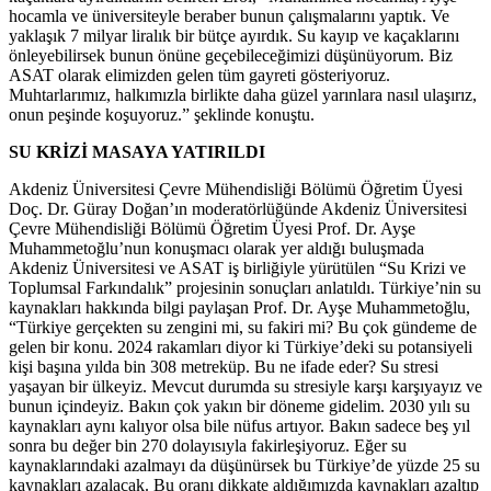
hocamla ve üniversiteyle beraber bunun çalışmalarını yaptık. Ve
yaklaşık 7 milyar liralık bir bütçe ayırdık. Su kayıp ve kaçaklarını
önleyebilirsek bunun önüne geçebileceğimizi düşünüyorum. Biz
ASAT olarak elimizden gelen tüm gayreti gösteriyoruz.
Muhtarlarımız, halkımızla birlikte daha güzel yarınlara nasıl ulaşırız,
onun peşinde koşuyoruz.” şeklinde konuştu.
SU KRİZİ MASAYA YATIRILDI
Akdeniz Üniversitesi Çevre Mühendisliği Bölümü Öğretim Üyesi
Doç. Dr. Güray Doğan’ın moderatörlüğünde Akdeniz Üniversitesi
Çevre Mühendisliği Bölümü Öğretim Üyesi Prof. Dr. Ayşe
Muhammetoğlu’nun konuşmacı olarak yer aldığı buluşmada
Akdeniz Üniversitesi ve ASAT iş birliğiyle yürütülen “Su Krizi ve
Toplumsal Farkındalık” projesinin sonuçları anlatıldı. Türkiye’nin su
kaynakları hakkında bilgi paylaşan Prof. Dr. Ayşe Muhammetoğlu,
“Türkiye gerçekten su zengini mi, su fakiri mi? Bu çok gündeme de
gelen bir konu. 2024 rakamları diyor ki Türkiye’deki su potansiyeli
kişi başına yılda bin 308 metreküp. Bu ne ifade eder? Su stresi
yaşayan bir ülkeyiz. Mevcut durumda su stresiyle karşı karşıyayız ve
bunun içindeyiz. Bakın çok yakın bir döneme gidelim. 2030 yılı su
kaynakları aynı kalıyor olsa bile nüfus artıyor. Bakın sadece beş yıl
sonra bu değer bin 270 dolayısıyla fakirleşiyoruz. Eğer su
kaynaklarındaki azalmayı da düşünürsek bu Türkiye’de yüzde 25 su
kaynakları azalacak. Bu oranı dikkate aldığımızda kaynakları azaltıp