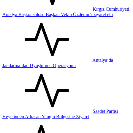
Kırgız Cumhuriyeti
Antalya Başkonsolosu Başkan Vekili Özdemir’i ziyaret etti
Antalya’da
Jandarma’dan Uyuşturucu Operasyonu
Saadet Partisi
Heyetinden Adrasan Yangın Bölgesine Ziyaret