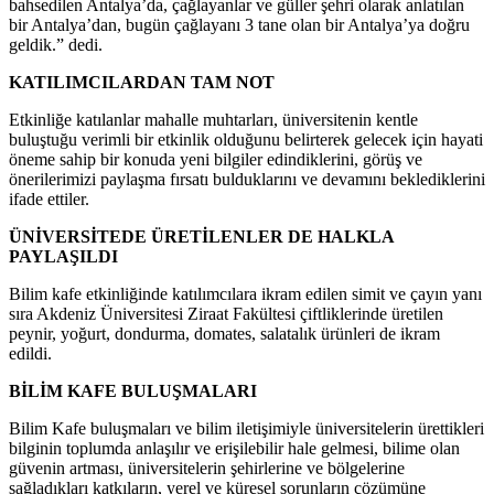
bahsedilen Antalya’da, çağlayanlar ve güller şehri olarak anlatılan
bir Antalya’dan, bugün çağlayanı 3 tane olan bir Antalya’ya doğru
geldik.” dedi.
KATILIMCILARDAN TAM NOT
Etkinliğe katılanlar mahalle muhtarları, üniversitenin kentle
buluştuğu verimli bir etkinlik olduğunu belirterek gelecek için hayati
öneme sahip bir konuda yeni bilgiler edindiklerini, görüş ve
önerilerimizi paylaşma fırsatı bulduklarını ve devamını beklediklerini
ifade ettiler.
ÜNİVERSİTEDE ÜRETİLENLER DE HALKLA
PAYLAŞILDI
Bilim kafe etkinliğinde katılımcılara ikram edilen simit ve çayın yanı
sıra Akdeniz Üniversitesi Ziraat Fakültesi çiftliklerinde üretilen
peynir, yoğurt, dondurma, domates, salatalık ürünleri de ikram
edildi.
BİLİM KAFE BULUŞMALARI
Bilim Kafe buluşmaları ve bilim iletişimiyle üniversitelerin ürettikleri
bilginin toplumda anlaşılır ve erişilebilir hale gelmesi, bilime olan
güvenin artması, üniversitelerin şehirlerine ve bölgelerine
sağladıkları katkıların, yerel ve küresel sorunların çözümüne