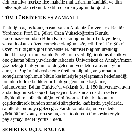
aldı. Antalya merkez ilçe mahalle muhtarlarının katıldığı ve tüm
halka açık olan etkinlik katılımcılardan yoğun ilgi gördü.
TÜM TÜRKİYE’DE EŞ ZAMANLI
Etkinliğin açılış konuşmasını yapan Akdeniz Üniversitesi Rektör
Yardımcısı Prof. Dr. Şükrü Özen Yükseköğretim Kurulu
koordinasyonundaki Bilim Kafe etkinliğinin tüm Türkiye’de eş
zamanlı olarak düzenlenmekte olduğunu söyledi. Prof. Dr. Şükrü
Özen, “Bildiğiniz gibi üniversiteler, bilimsel bilginin üretildiği,
nitelikli araştırmanın yapıldığı, eğitimin verildiği toplumsal katkıyı
öne çıkaran bilim yuvalarıdır. Akdeniz Üniversitesi de Antalya’mızın
göz bebeği Türkiye’nin önde gelen üniversiteleri arasında yerini
almıştır. Bugün üniversitelerde üretilen bilginin, araştırmanın
sonuçlarını toplumun bütün kesimleriyle paylaşmanın hedeflendiği
bu bilim kafe etkinliklerini Türkiye genelinde başlatmış
bulunuyoruz. Bütün Türkiye’yi yaklaşık 81 il, 150 üniversiteyi aynı
anda düşünürsek coğrafi kapsayıcılık açısından da dünyada en
büyük bilim kafe etkinliğini yürütüyoruz. Tabii bu konuları
çeşitlendirerek bundan sonraki süreçlerde, kafelerde, yaylalarda,
sahillerde bir araya geleceğiz. Farklı konularda, üniversitede
yürüttüğümüz araştırma sonuçlarını toplumun tüm kesimleriyle
paylaşmayı hedefliyoruz.” dedi.
ŞEHİRLE GÜÇLÜ BAĞLAR