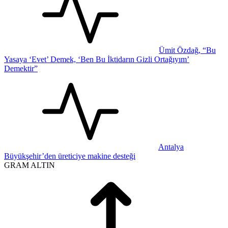
Ümit Özdağ, “Bu
Yasaya ‘Evet’ Demek, ‘Ben Bu İktidarın Gizli Ortağıyım’
Demektir”
Antalya
Büyükşehir’den üreticiye makine desteği
GRAM ALTIN