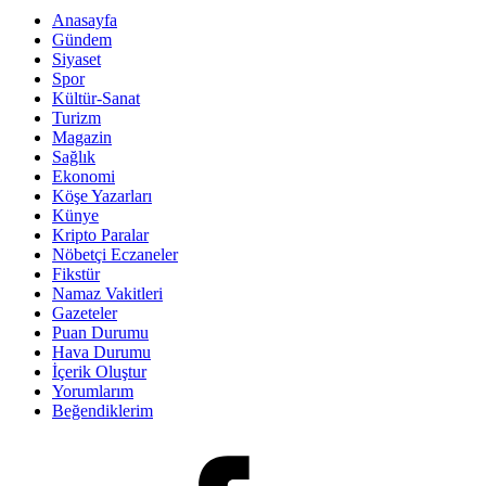
Anasayfa
Gündem
Siyaset
Spor
Kültür-Sanat
Turizm
Magazin
Sağlık
Ekonomi
Köşe Yazarları
Künye
Kripto Paralar
Nöbetçi Eczaneler
Fikstür
Namaz Vakitleri
Gazeteler
Puan Durumu
Hava Durumu
İçerik Oluştur
Yorumlarım
Beğendiklerim