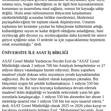
sulama suyu, bugün tükettiğimiz su ile ilgili hem kaynaklarımızın
korunması su tasarrufunu nasıl sağlarız, sonsuz bir kaynağa sahip
değiliz. Hızla artan nüfusumuzun ihtiyacının karşılanması
sürdürülebilirliği acısından birlikte önerilerinizi, fikirlerinizi
paylaşabileceğiniz bir toplantı olarak düşünüyoruz. Umarım
toplumun her kesimine yayılan bu bilinçlenme kültürünün arttığı,
kullandığımız suyun ne kadar değerli olduğunu anladığımız, hani
zeytinyağı gibi diyoruz ya, zeytinyağından daha kıymetli bir sürece
giriyor içtiğimiz sular. O nedenle su için yapacaklarımız hepimizin
ortak sorumluluğu.” dedi.
ÜNİVERSİTE İLE ASAT İŞ BİRLİĞİ
ASAT Genel Müdür Yardımcısı Necdet Erol da “ASAT Genel
Müdürlüğü olarak 2 milyon 700 bin Antalyalı hemşehrimize ve 27
milyon dünya vatandaşına hizmet ediyoruz. Bunu yaparken
maalesef yüzde doksan sekiz suyumuzu yeraltı kaynaklarından
sağlıyoruz. Bu da bize maliyet olarak karşımıza çıkmakta. Biz
bütçemizi uygun bir şekilde kullanmaktayız. 1 milyon 550 bin
abonemiz var. Biz suyu hoyratça kullanmaya devam edersek
maalesef iklim değişikliği ve kuraklık neticesinde yarın bir gün
sorunlarla karşılaşacağız. 1 milyon 550 bin aboneden her abone 1
metreküp tasarruf etse 1 milyon 550 bin ton suyu tasarruf ederiz.”
dedi. ASAT Genel Müdürlüğü olarak 2025 ve 2026 yılını kayıp ve
kaçaklara ayırdıklarını belirten Erol, “Muhammed hocamla, Ayşe