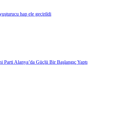
yuşturucu hap ele geçirildi
i Parti Alanya’da Güçlü Bir Başlangıç Yaptı