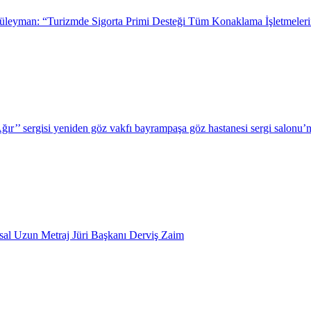
leyman: “Turizmde Sigorta Primi Desteği Tüm Konaklama İşletmeleri
r’’ sergisi yeniden göz vakfı bayrampaşa göz hastanesi sergi salonu’n
usal Uzun Metraj Jüri Başkanı Derviş Zaim