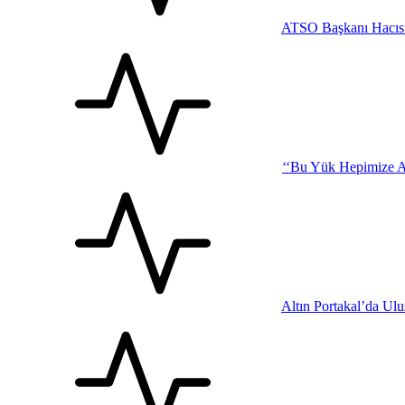
ATSO Başkanı Hacısü
‘‘Bu Yük Hepimize Ağı
Altın Portakal’da Ul