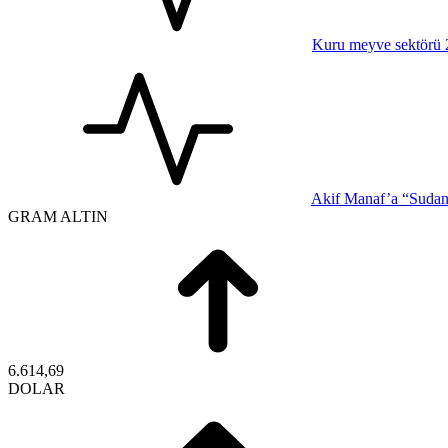
Kuru meyve sektörü 2 
Akif Manaf’a “Sudan-
GRAM ALTIN
6.614,69
DOLAR