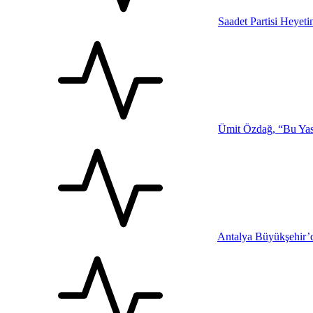
Saadet Partisi Heyet
Ümit Özdağ, “Bu Yasa
Antalya Büyükşehir’d